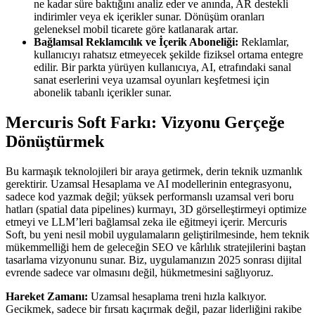
ne kadar süre baktığını analiz eder ve anında, AR destekli
indirimler veya ek içerikler sunar. Dönüşüm oranları
geleneksel mobil ticarete göre katlanarak artar.
Bağlamsal Reklamcılık ve İçerik Aboneliği:
Reklamlar,
kullanıcıyı rahatsız etmeyecek şekilde fiziksel ortama entegre
edilir. Bir parkta yürüyen kullanıcıya, AI, etrafındaki sanal
sanat eserlerini veya uzamsal oyunları keşfetmesi için
abonelik tabanlı içerikler sunar.
Mercuris Soft Farkı: Vizyonu Gerçeğe
Dönüştürmek
Bu karmaşık teknolojileri bir araya getirmek, derin teknik uzmanlık
gerektirir. Uzamsal Hesaplama ve AI modellerinin entegrasyonu,
sadece kod yazmak değil; yüksek performanslı uzamsal veri boru
hatları (spatial data pipelines) kurmayı, 3D görselleştirmeyi optimize
etmeyi ve LLM’leri bağlamsal zeka ile eğitmeyi içerir. Mercuris
Soft, bu yeni nesil mobil uygulamaların geliştirilmesinde, hem teknik
mükemmelliği hem de geleceğin SEO ve kârlılık stratejilerini baştan
tasarlama vizyonunu sunar. Biz, uygulamanızın 2025 sonrası dijital
evrende sadece var olmasını değil, hükmetmesini sağlıyoruz.
Hareket Zamanı:
Uzamsal hesaplama treni hızla kalkıyor.
Gecikmek, sadece bir fırsatı kaçırmak değil, pazar liderliğini rakibe