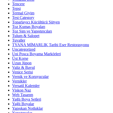
Tencere
Tepsi
Termal Giyim
Test Category
Toparlayıcı Küçültücü Sütyen
Toz Kumaş Boyaları
Toz Sim ve Yapıştırıcıları
Tulum & Salopet
Tuvaller
TYANA MİMARLIK Tarihi Eser Restorasyonu
Uncategorized
Uni Posca Boyama Markörleri
Üst Korse
Uzun Jüpon
Valiz & Bavul
Venice Serisi
Vernik ve Koruyucular
Vernikler
Versatil Kalemler
Viskon Naz
Web Tasarım
Yağlı Boya Setleri
Yağlı Boyalar
Yapışkan Notluklar
Yapıştırıcılar