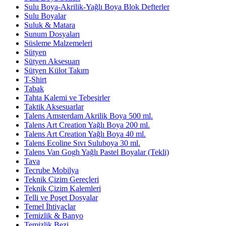
Sulu Boya-Akrilik-Yağlı Boya Blok Defterler
Sulu Boyalar
Suluk & Matara
Sunum Dosyaları
Süsleme Malzemeleri
Sütyen
Sütyen Aksesuarı
Sütyen Külot Takım
T-Shirt
Tabak
Tahta Kalemi ve Tebeşirler
Taktik Aksesuarlar
Talens Amsterdam Akrilik Boya 500 ml.
Talens Art Creation Yağlı Boya 200 ml.
Talens Art Creation Yağlı Boya 40 ml.
Talens Ecoline Sıvı Suluboya 30 ml.
Talens Van Gogh Yağlı Pastel Boyalar (Tekli)
Tava
Tecrube Mobilya
Teknik Çizim Gereçleri
Teknik Çizim Kalemleri
Telli ve Poşet Dosyalar
Temel İhtiyaçlar
Temizlik & Banyo
Temizlik Bezi