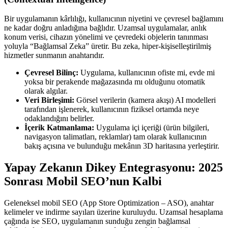
Bir uygulamanın kârlılığı, kullanıcının niyetini ve çevresel bağlamını
ne kadar doğru anladığına bağlıdır. Uzamsal uygulamalar, anlık
konum verisi, cihazın yönelimi ve çevredeki objelerin tanınması
yoluyla “Bağlamsal Zeka” üretir. Bu zeka, hiper-kişiselleştirilmiş
hizmetler sunmanın anahtarıdır.
Çevresel Bilinç:
Uygulama, kullanıcının ofiste mi, evde mi
yoksa bir perakende mağazasında mı olduğunu otomatik
olarak algılar.
Veri Birleşimi:
Görsel verilerin (kamera akışı) AI modelleri
tarafından işlenerek, kullanıcının fiziksel ortamda neye
odaklandığını belirler.
İçerik Katmanlama:
Uygulama içi içeriği (ürün bilgileri,
navigasyon talimatları, reklamlar) tam olarak kullanıcının
bakış açısına ve bulunduğu mekânın 3D haritasına yerleştirir.
Yapay Zekanın Dikey Entegrasyonu: 2025
Sonrası Mobil SEO’nun Kalbi
Geleneksel mobil SEO (App Store Optimization – ASO), anahtar
kelimeler ve indirme sayıları üzerine kuruluydu. Uzamsal hesaplama
çağında ise SEO, uygulamanın sunduğu zengin bağlamsal