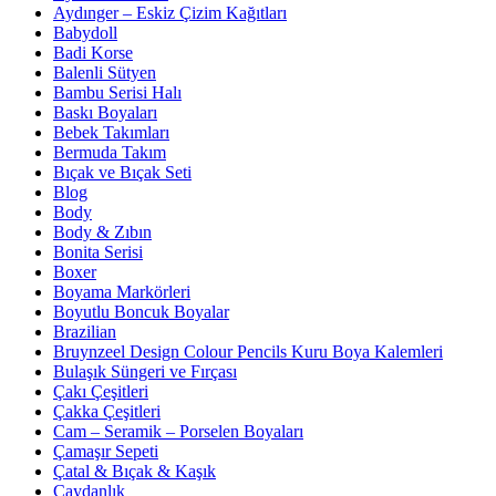
Aydınger – Eskiz Çizim Kağıtları
Babydoll
Badi Korse
Balenli Sütyen
Bambu Serisi Halı
Baskı Boyaları
Bebek Takımları
Bermuda Takım
Bıçak ve Bıçak Seti
Blog
Body
Body & Zıbın
Bonita Serisi
Boxer
Boyama Markörleri
Boyutlu Boncuk Boyalar
Brazilian
Bruynzeel Design Colour Pencils Kuru Boya Kalemleri
Bulaşık Süngeri ve Fırçası
Çakı Çeşitleri
Çakka Çeşitleri
Cam – Seramik – Porselen Boyaları
Çamaşır Sepeti
Çatal & Bıçak & Kaşık
Çaydanlık