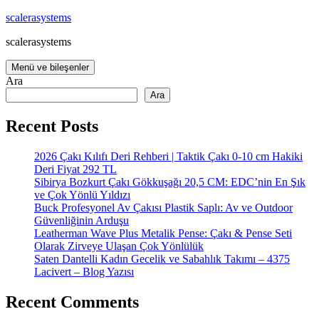
İçeriğe
scalerasystems
atla
scalerasystems
Menü ve bileşenler
Ara
Ara
Recent Posts
2026 Çakı Kılıfı Deri Rehberi | Taktik Çakı 0-10 cm Hakiki
Deri Fiyat 292 TL
Sibirya Bozkurt Çakı Gökkuşağı 20,5 CM: EDC’nin En Şık
ve Çok Yönlü Yıldızı
Buck Profesyonel Av Çakısı Plastik Saplı: Av ve Outdoor
Güvenliğinin Arduşu
Leatherman Wave Plus Metalik Pense: Çakı & Pense Seti
Olarak Zirveye Ulaşan Çok Yönlülük
Saten Dantelli Kadın Gecelik ve Sabahlık Takımı – 4375
Lacivert – Blog Yazısı
Recent Comments