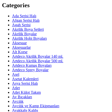
Categories
Ada Serisi Halı
Afgan Serisi Halı
Agah Serisi
Akrilik Boya Setleri
Akrilik Boyalar
Akrilik Hobi Boyaları
Aksesuar
Aksesuarlar
Alt Korse
Artdeco Akrilik Boyalar 140 ml.
Artdeco Akrilik Boyalar 500 ml.
Artdeco Kumaş Boyaları
Artdeco Sprey Boyalar
Asel
Asetat Kalemleri
Asya Serisi Halı
Atlet
Atlet Külot Takım
Av Bıçakları
Avcılık
Avcılık ve Kamp Ekipmanları
Ayakkabı Kalıbı