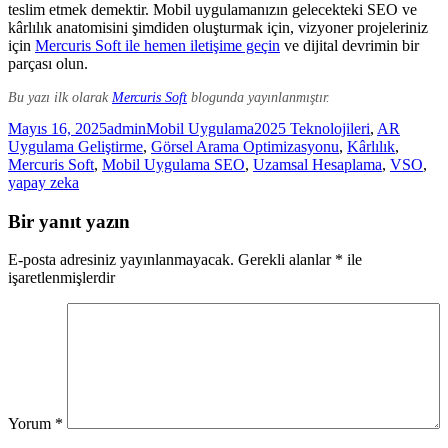
teslim etmek demektir. Mobil uygulamanızın gelecekteki SEO ve
kârlılık anatomisini şimdiden oluşturmak için, vizyoner projeleriniz
için
Mercuris Soft ile hemen iletişime geçin
ve dijital devrimin bir
parçası olun.
Bu yazı ilk olarak
Mercuris Soft
blogunda yayınlanmıştır.
Yayın
Yazar
Kategoriler
Etiketler
Mayıs 16, 2025
admin
Mobil Uygulama
2025 Teknolojileri
,
AR
tarihi
Uygulama Geliştirme
,
Görsel Arama Optimizasyonu
,
Kârlılık
,
Mercuris Soft
,
Mobil Uygulama SEO
,
Uzamsal Hesaplama
,
VSO
,
yapay zeka
Bir yanıt yazın
E-posta adresiniz yayınlanmayacak.
Gerekli alanlar
*
ile
işaretlenmişlerdir
Yorum
*