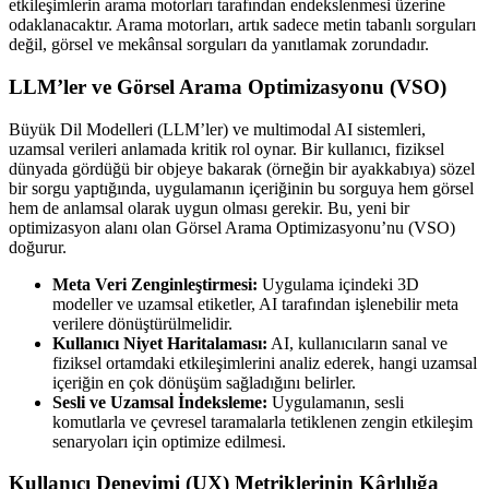
etkileşimlerin arama motorları tarafından endekslenmesi üzerine
odaklanacaktır. Arama motorları, artık sadece metin tabanlı sorguları
değil, görsel ve mekânsal sorguları da yanıtlamak zorundadır.
LLM’ler ve Görsel Arama Optimizasyonu (VSO)
Büyük Dil Modelleri (LLM’ler) ve multimodal AI sistemleri,
uzamsal verileri anlamada kritik rol oynar. Bir kullanıcı, fiziksel
dünyada gördüğü bir objeye bakarak (örneğin bir ayakkabıya) sözel
bir sorgu yaptığında, uygulamanın içeriğinin bu sorguya hem görsel
hem de anlamsal olarak uygun olması gerekir. Bu, yeni bir
optimizasyon alanı olan Görsel Arama Optimizasyonu’nu (VSO)
doğurur.
Meta Veri Zenginleştirmesi:
Uygulama içindeki 3D
modeller ve uzamsal etiketler, AI tarafından işlenebilir meta
verilere dönüştürülmelidir.
Kullanıcı Niyet Haritalaması:
AI, kullanıcıların sanal ve
fiziksel ortamdaki etkileşimlerini analiz ederek, hangi uzamsal
içeriğin en çok dönüşüm sağladığını belirler.
Sesli ve Uzamsal İndeksleme:
Uygulamanın, sesli
komutlarla ve çevresel taramalarla tetiklenen zengin etkileşim
senaryoları için optimize edilmesi.
Kullanıcı Deneyimi (UX) Metriklerinin Kârlılığa