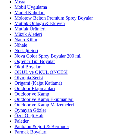
Mısra
Mobil Uygulama
Model Kalıpları
Molotow Belton Premium Sprey Boyalar
Mutfak Önlüğü & Eldiven
Mutfak Ürünleri
Müzik Aletleri
Nano Kilim
Nihale
Nostalji Seri
Nova Color Sprey Boyalar 200 ml.
Öğrenci Tipi Boyalar
Okul Boyaları
OKUL ve OKUL ÖNCESİ
Olympia Serisi
Origami (Kağıt Katlama)
Outdoor Ekipmanları
Outdoor ve Kamp
Outdoor ve Kamp Ekipmanları
Outdoor ve Kamp Malzemeleri
Oynayan Gözler
Özel Ölçü Halı
Paletler
Pantolon & Şort & Bermuda
Parmak Boyaları