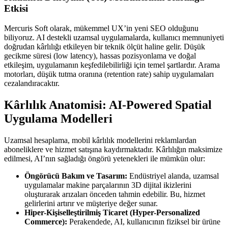
Etkisi
Mercuris Soft olarak, mükemmel UX’in yeni SEO olduğunu
biliyoruz. AI destekli uzamsal uygulamalarda, kullanıcı memnuniyeti
doğrudan kârlılığı etkileyen bir teknik ölçüt haline gelir. Düşük
gecikme süresi (low latency), hassas pozisyonlama ve doğal
etkileşim, uygulamanın keşfedilebilirliği için temel şartlardır. Arama
motorları, düşük tutma oranına (retention rate) sahip uygulamaları
cezalandıracaktır.
Kârlılık Anatomisi: AI-Powered Spatial
Uygulama Modelleri
Uzamsal hesaplama, mobil kârlılık modellerini reklamlardan
aboneliklere ve hizmet satışına kaydırmaktadır. Kârlılığın maksimize
edilmesi, AI’nın sağladığı öngörü yetenekleri ile mümkün olur:
Öngörücü Bakım ve Tasarım:
Endüstriyel alanda, uzamsal
uygulamalar makine parçalarının 3D dijital ikizlerini
oluşturarak arızaları önceden tahmin edebilir. Bu, hizmet
gelirlerini artırır ve müşteriye değer sunar.
Hiper-Kişiselleştirilmiş Ticaret (Hyper-Personalized
Commerce):
Perakendede, AI, kullanıcının fiziksel bir ürüne