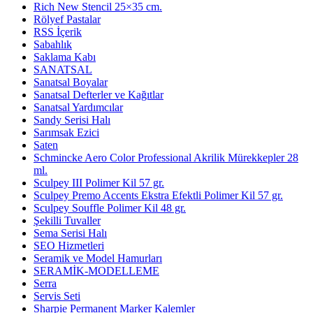
Rich New Stencil 25×35 cm.
Rölyef Pastalar
RSS İçerik
Sabahlık
Saklama Kabı
SANATSAL
Sanatsal Boyalar
Sanatsal Defterler ve Kağıtlar
Sanatsal Yardımcılar
Sandy Serisi Halı
Sarımsak Ezici
Saten
Schmincke Aero Color Professional Akrilik Mürekkepler 28
ml.
Sculpey III Polimer Kil 57 gr.
Sculpey Premo Accents Ekstra Efektli Polimer Kil 57 gr.
Sculpey Souffle Polimer Kil 48 gr.
Şekilli Tuvaller
Sema Serisi Halı
SEO Hizmetleri
Seramik ve Model Hamurları
SERAMİK-MODELLEME
Serra
Servis Seti
Sharpie Permanent Marker Kalemler