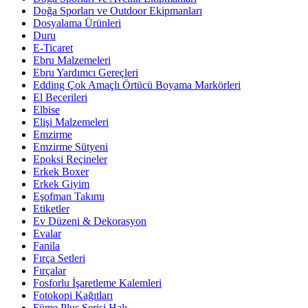
Doğa Sporları ve Outdoor Ekipmanları
Dosyalama Ürünleri
Duru
E-Ticaret
Ebru Malzemeleri
Ebru Yardımcı Gereçleri
Edding Çok Amaçlı Örtücü Boyama Markörleri
El Becerileri
Elbise
Elişi Malzemeleri
Emzirme
Emzirme Sütyeni
Epoksi Reçineler
Erkek Boxer
Erkek Giyim
Eşofman Takımı
Etiketler
Ev Düzeni & Dekorasyon
Evalar
Fanila
Fırça Setleri
Fırçalar
Fosforlu İşaretleme Kalemleri
Fotokopi Kağıtları
Füme Plus Serisi Halı