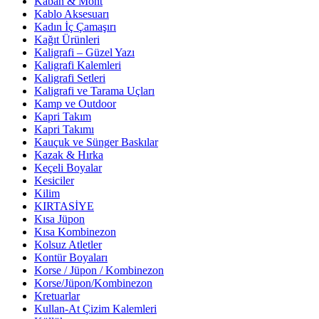
Kaban & Mont
Kablo Aksesuarı
Kadın İç Çamaşırı
Kağıt Ürünleri
Kaligrafi – Güzel Yazı
Kaligrafi Kalemleri
Kaligrafi Setleri
Kaligrafi ve Tarama Uçları
Kamp ve Outdoor
Kapri Takım
Kapri Takımı
Kauçuk ve Sünger Baskılar
Kazak & Hırka
Keçeli Boyalar
Kesiciler
Kilim
KIRTASİYE
Kısa Jüpon
Kısa Kombinezon
Kolsuz Atletler
Kontür Boyaları
Korse / Jüpon / Kombinezon
Korse/Jüpon/Kombinezon
Kretuarlar
Kullan-At Çizim Kalemleri