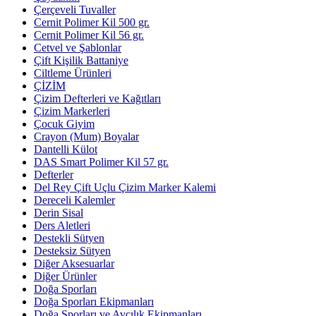
Çerçeveli Tuvaller
Cernit Polimer Kil 500 gr.
Cernit Polimer Kil 56 gr.
Cetvel ve Şablonlar
Çift Kişilik Battaniye
Ciltleme Ürünleri
ÇİZİM
Çizim Defterleri ve Kağıtları
Çizim Markerleri
Çocuk Giyim
Crayon (Mum) Boyalar
Dantelli Külot
DAS Smart Polimer Kil 57 gr.
Defterler
Del Rey Çift Uçlu Çizim Marker Kalemi
Dereceli Kalemler
Derin Sisal
Ders Aletleri
Destekli Sütyen
Desteksiz Sütyen
Diğer Aksesuarlar
Diğer Ürünler
Doğa Sporları
Doğa Sporları Ekipmanları
Doğa Sporları ve Avcılık Ekipmanları