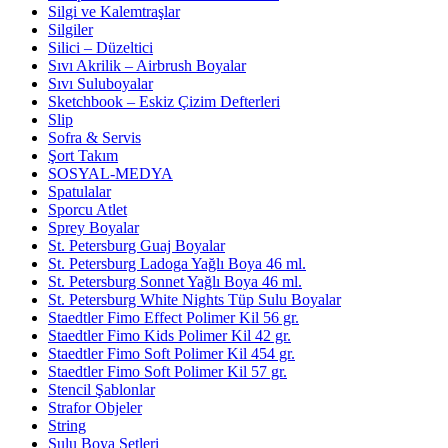
Silgi ve Kalemtraşlar
Silgiler
Silici – Düzeltici
Sıvı Akrilik – Airbrush Boyalar
Sıvı Suluboyalar
Sketchbook – Eskiz Çizim Defterleri
Slip
Sofra & Servis
Şort Takım
SOSYAL-MEDYA
Spatulalar
Sporcu Atlet
Sprey Boyalar
St. Petersburg Guaj Boyalar
St. Petersburg Ladoga Yağlı Boya 46 ml.
St. Petersburg Sonnet Yağlı Boya 46 ml.
St. Petersburg White Nights Tüp Sulu Boyalar
Staedtler Fimo Effect Polimer Kil 56 gr.
Staedtler Fimo Kids Polimer Kil 42 gr.
Staedtler Fimo Soft Polimer Kil 454 gr.
Staedtler Fimo Soft Polimer Kil 57 gr.
Stencil Şablonlar
Strafor Objeler
String
Sulu Boya Setleri