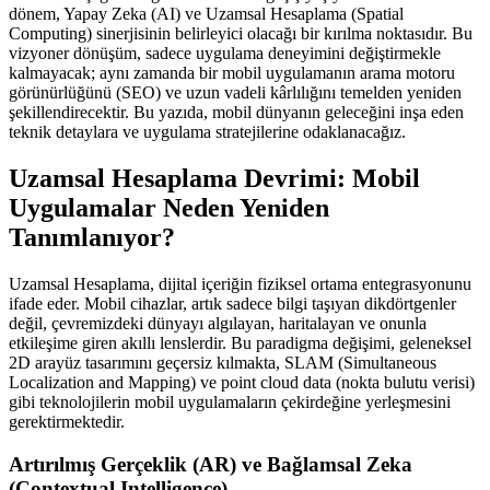
dönem, Yapay Zeka (AI) ve Uzamsal Hesaplama (Spatial
Computing) sinerjisinin belirleyici olacağı bir kırılma noktasıdır. Bu
vizyoner dönüşüm, sadece uygulama deneyimini değiştirmekle
kalmayacak; aynı zamanda bir mobil uygulamanın arama motoru
görünürlüğünü (SEO) ve uzun vadeli kârlılığını temelden yeniden
şekillendirecektir. Bu yazıda, mobil dünyanın geleceğini inşa eden
teknik detaylara ve uygulama stratejilerine odaklanacağız.
Uzamsal Hesaplama Devrimi: Mobil
Uygulamalar Neden Yeniden
Tanımlanıyor?
Uzamsal Hesaplama, dijital içeriğin fiziksel ortama entegrasyonunu
ifade eder. Mobil cihazlar, artık sadece bilgi taşıyan dikdörtgenler
değil, çevremizdeki dünyayı algılayan, haritalayan ve onunla
etkileşime giren akıllı lenslerdir. Bu paradigma değişimi, geleneksel
2D arayüz tasarımını geçersiz kılmakta, SLAM (Simultaneous
Localization and Mapping) ve point cloud data (nokta bulutu verisi)
gibi teknolojilerin mobil uygulamaların çekirdeğine yerleşmesini
gerektirmektedir.
Artırılmış Gerçeklik (AR) ve Bağlamsal Zeka
(Contextual Intelligence)