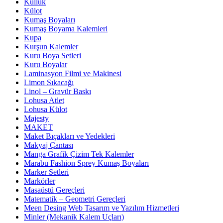
Küllük
Külot
Kumaş Boyaları
Kumaş Boyama Kalemleri
Kupa
Kurşun Kalemler
Kuru Boya Setleri
Kuru Boyalar
Laminasyon Filmi ve Makinesi
Limon Sıkacağı
Linol – Gravür Baskı
Lohusa Atlet
Lohusa Külot
Majesty
MAKET
Maket Bıçakları ve Yedekleri
Makyaj Çantası
Manga Grafik Çizim Tek Kalemler
Marabu Fashion Sprey Kumaş Boyaları
Marker Setleri
Markörler
Masaüstü Gereçleri
Matematik – Geometri Gereçleri
Meen Desing Web Tasarım ve Yazılım Hizmetleri
Minler (Mekanik Kalem Uçları)