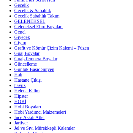
Gecelik
Gecelik & Sabahlık
Gecelik Sabahlık Takım
GELENEKSEL
Geleneksel Ebru Boyaları
Genel
Giyecek
Giyim
Grafit ve Kömür Çizim Kalemi – Füzen
Guaj Boyalar
Guaj-Tempera Boyalar
Güncelleme
Günlük Basic Sütyen
Halı
Hastane Çıkışı
havuz
Helena Kilim
Hipster
HOBİ
Hobi Boyaları
Hobi Yardımcı Malzemeleri
İnce Askılı Atlet
Jartiyer
Jel ve Sıvı Mürekkepli Kalemler