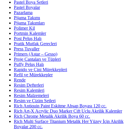
Pastel Boya Setleri
Pastel Boyalar
Pazarlama
Pijama Takımı
Pijama Takımları
Polimer Kil
Portmin Kalemler
Post Peluş Halı
Pratik Mutfak Gereçleri
Press Tuvaller
Primers (Astar – Gesso)
Proje Çantaları ve Tüpleri
Puffy Peluş Halı
Rapido ve Çini Mürekkepleri
Refil ve Mürekkepler
Rende
Resim Defterleri
Resim Kalemleri
Resim Malzemeleri
Resim ve Çizim Setleri
Rich Antiquin Paint Eskitme Ahşap Boyası 120 cc.
Rich Art-X Acrylic Duo Marker Çift Uçlu Akrilik Kalemler
Rich Chrome Metalik Akrilik Boya 60 cc.
Rich Multi Surface Titanium Metalik Her Yüzey İçin Akrilik
Boyalar 200 cc.