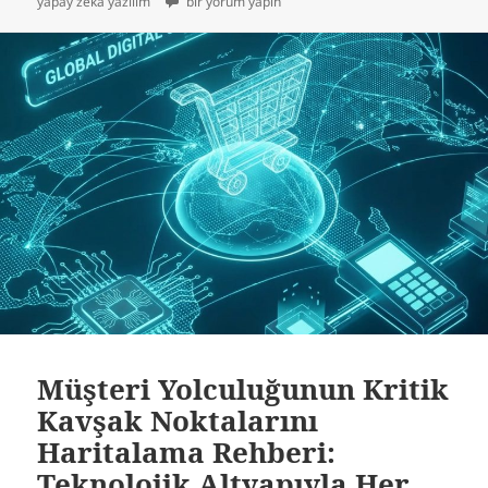
Siber-Zekâ Entegrasyonu: 2025 ve Ötesinde Yazılı
yapay zeka yazılım
bir yorum yapın
Müşteri Yolculuğunun Kritik
Kavşak Noktalarını
Haritalama Rehberi:
Teknolojik Altyapıyla Her