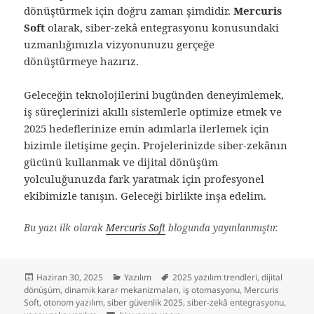
dönüştürmek için doğru zaman şimdidir.
Mercuris
Soft
olarak, siber-zekâ entegrasyonu konusundaki
uzmanlığımızla vizyonunuzu gerçeğe
dönüştürmeye hazırız.
Geleceğin teknolojilerini bugünden deneyimlemek,
iş süreçlerinizi akıllı sistemlerle optimize etmek ve
2025 hedeflerinize emin adımlarla ilerlemek için
bizimle iletişime geçin. Projelerinizde siber-zekânın
gücünü kullanmak ve dijital dönüşüm
yolculuğunuzda fark yaratmak için profesyonel
ekibimizle tanışın. Geleceği birlikte inşa edelim.
Bu yazı ilk olarak
Mercuris Soft
blogunda yayınlanmıştır.
Yayın
Kategoriler
Etiketler
Haziran 30, 2025
Yazılım
2025 yazılım trendleri
,
dijital
tarihi
dönüşüm
,
dinamik karar mekanizmaları
,
iş otomasyonu
,
Mercuris
Soft
,
otonom yazılım
,
siber güvenlik 2025
,
siber-zekâ entegrasyonu
,