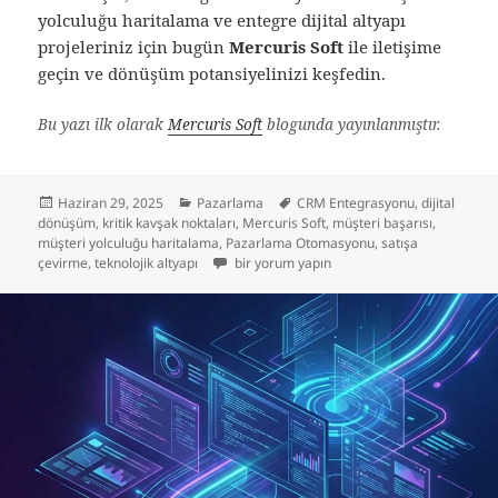
yolculuğu haritalama ve entegre dijital altyapı
projeleriniz için bugün
Mercuris Soft
ile iletişime
geçin ve dönüşüm potansiyelinizi keşfedin.
Bu yazı ilk olarak
Mercuris Soft
blogunda yayınlanmıştır.
Yayın
Kategoriler
Etiketler
Haziran 29, 2025
Pazarlama
CRM Entegrasyonu
,
dijital
tarihi
dönüşüm
,
kritik kavşak noktaları
,
Mercuris Soft
,
müşteri başarısı
,
müşteri yolculuğu haritalama
,
Pazarlama Otomasyonu
,
satışa
Müşteri Yolculuğunun Kritik Kavşak Noktalar
çevirme
,
teknolojik altyapı
bir yorum yapın