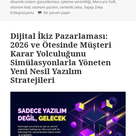
tarihi
dinamik sistem güncellemesi
,
işletme verimliliği
,
Mercuris Soft
,
otonom kod
,
otonom yazılım
,
sentetik zeka
,
Yapay Zeka
Sentetik Zeka ve Otonom Kod Çağı: 2025 Sonrası İşletme
Entegrasyonu
bir yorum yapın
Dijital İkiz Pazarlaması:
2026 ve Ötesinde Müşteri
Karar Yolculuğunu
Simülasyonlarla Yöneten
Yeni Nesil Yazılım
Stratejileri