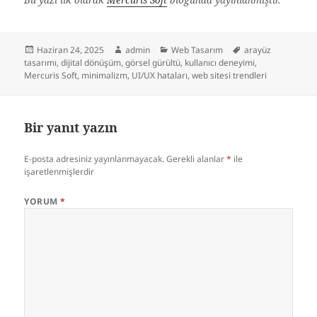
Yayın
Yazar
Kategoriler
Etiketler
Haziran 24, 2025
admin
Web Tasarım
arayüz
tarihi
tasarımı
,
dijital dönüşüm
,
görsel gürültü
,
kullanıcı deneyimi
,
Mercuris Soft
,
minimalizm
,
UI/UX hataları
,
web sitesi trendleri
Bir yanıt yazın
E-posta adresiniz yayınlanmayacak.
Gerekli alanlar
*
ile
işaretlenmişlerdir
YORUM
*