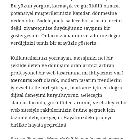
Bu yüzün yorgun, karmaşık ve gürültülü olması,
potansiyel müşterilerinizin kapıdan dönmesine
neden olur. Sadeleşmek, sadece bir tasarım tercihi
değil, ziyaretçinize duyduğunuz saygının bir
göstergesidir. Onların zamanına ve zihnine değer
verdiğinizi temiz bir arayüzle gösterin.
Kullanıcılarınızı yormayan, mesajınızı net bir
şekilde ileten ve dönüşüm oranlarınızı artıran
profesyonel bir web tasarımına mı ihtiyacınız var?
Mercuris Soft
olarak, modern tasarım trendlerini
işlevsellik ile birleştiriyor, markanız için en doğru
dijital deneyimi kurguluyoruz. Geleceğin
standartlarında, gürültüden arınmış ve etkileyici bir
web sitesiyle rakiplerinizin önüne geçmek için
bizimle iletişime geçin. Hayalinizdeki projeyi
birlikte hayata geçirelim!
Bu yazı ilk olarak
Mercuris Soft
blogunda yayınlanmıştır.