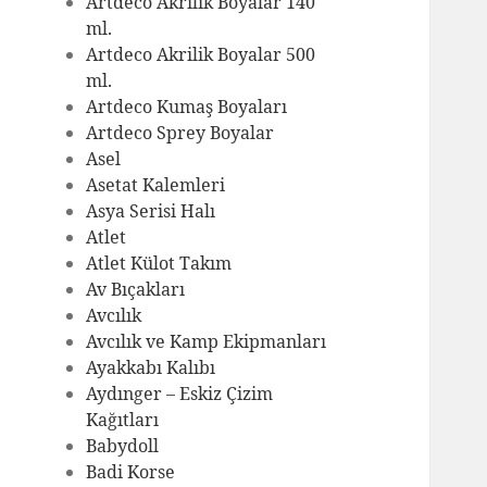
Artdeco Akrilik Boyalar 140
ml.
Artdeco Akrilik Boyalar 500
ml.
Artdeco Kumaş Boyaları
Artdeco Sprey Boyalar
Asel
Asetat Kalemleri
Asya Serisi Halı
Atlet
Atlet Külot Takım
Av Bıçakları
Avcılık
Avcılık ve Kamp Ekipmanları
Ayakkabı Kalıbı
Aydınger – Eskiz Çizim
Kağıtları
Babydoll
Badi Korse