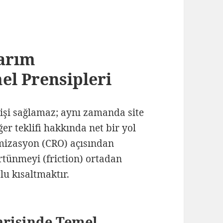
sarım
l Prensipleri
çişi sağlamaz; aynı zamanda site
ğer teklifi hakkında net bir yol
mizasyon (CRO) açısından
tünmeyi (friction) ortadan
lu kısaltmaktır.
arisinde Temel