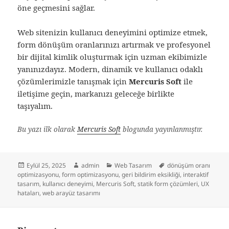
öne geçmesini sağlar.
Web sitenizin kullanıcı deneyimini optimize etmek,
form dönüşüm oranlarınızı artırmak ve profesyonel
bir dijital kimlik oluşturmak için uzman ekibimizle
yanınızdayız. Modern, dinamik ve kullanıcı odaklı
çözümlerimizle tanışmak için
Mercuris Soft
ile
iletişime geçin, markanızı geleceğe birlikte
taşıyalım.
Bu yazı ilk olarak
Mercuris Soft
blogunda yayınlanmıştır.
Yayın
Yazar
Kategoriler
Etiketler
Eylül 25, 2025
admin
Web Tasarım
dönüşüm oranı
tarihi
optimizasyonu
,
form optimizasyonu
,
geri bildirim eksikliği
,
interaktif
tasarım
,
kullanıcı deneyimi
,
Mercuris Soft
,
statik form çözümleri
,
UX
hataları
,
web arayüz tasarımı