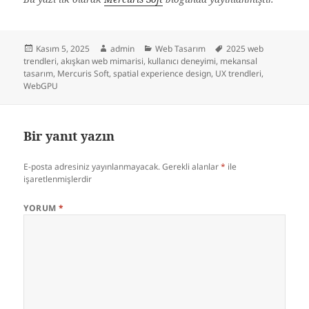
Yayın
Yazar
Kategoriler
Etiketler
Kasım 5, 2025
admin
Web Tasarım
2025 web
tarihi
trendleri
,
akışkan web mimarisi
,
kullanıcı deneyimi
,
mekansal
tasarım
,
Mercuris Soft
,
spatial experience design
,
UX trendleri
,
WebGPU
Bir yanıt yazın
E-posta adresiniz yayınlanmayacak.
Gerekli alanlar
*
ile
işaretlenmişlerdir
YORUM
*