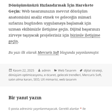
Dönüşümünüzü Hızlandırmak İçin Harekete
Geçin:
Web tasarımınızın mevcut dönüşüm
anatomisini analiz etmek ve geleceğin mimari
sırlarını bugünden uygulamaya başlamak için
uzman ekibimizle iletişime geçin. Dijital başarınızı
zirveye taşıyacak projeleriniz için
bizimle iletişime
geçin
.
Bu yazı ilk olarak
Mercuris Soft
blogunda yayınlanmıştır.
Yayın
Yazar
Kategoriler
Etiketler
Kasım 22, 2025
admin
Web Tasarım
dijital strateji
,
tarihi
dönüşüm optimizasyonu
,
e-ticaret
,
gelecek trendleri
,
Mercuris Soft
,
satın alma kararı
,
SEO
,
UX mimarisi
,
web tasarım
Bir yanıt yazın
E-posta adresiniz yayınlanmayacak.
Gerekli alanlar
*
ile