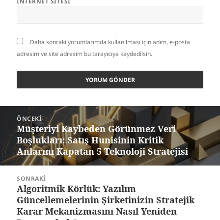
İNTERNET SITESI
Daha sonraki yorumlarımda kullanılması için adım, e-posta
adresim ve site adresim bu tarayıcıya kaydedilsin.
Yazı
ÖNCEKI
gezinmesi
Müşteriyi Kaybeden Görünmez Veri
Önceki
Boşlukları: Satış Hunisinin Kritik
yazı:
Anlarını Kapatan 5 Teknoloji Stratejisi
SONRAKI
Algoritmik Körlük: Yazılım
Sonraki
Güncellemelerinin Şirketinizin Stratejik
yazı:
Karar Mekanizmasını Nasıl Yeniden