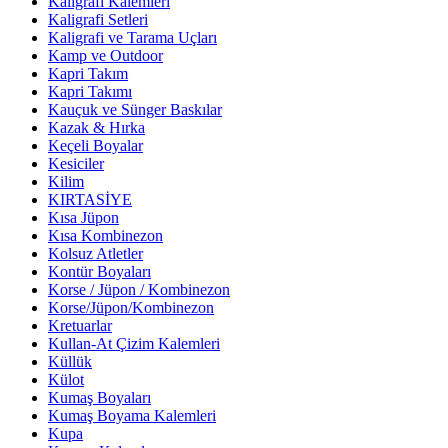
Kaligrafi Kalemleri
Kaligrafi Setleri
Kaligrafi ve Tarama Uçları
Kamp ve Outdoor
Kapri Takım
Kapri Takımı
Kauçuk ve Sünger Baskılar
Kazak & Hırka
Keçeli Boyalar
Kesiciler
Kilim
KIRTASİYE
Kısa Jüpon
Kısa Kombinezon
Kolsuz Atletler
Kontür Boyaları
Korse / Jüpon / Kombinezon
Korse/Jüpon/Kombinezon
Kretuarlar
Kullan-At Çizim Kalemleri
Küllük
Külot
Kumaş Boyaları
Kumaş Boyama Kalemleri
Kupa