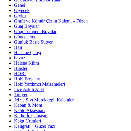
Genel
Giyecek
Giyim
Grafit ve Kömür Çizim Kalemi – Füzen
Guaj Boyalar
Guaj-Tempera Boyalar
Güncelleme
Günlük Basic Sütyen
Halı
Hastane Çıkışı
havuz
Helena Kilim
Hipster
HOBİ
Hobi Boyaları
Hobi Yardımcı Malzemeleri
İnce Askılı Atlet
Jartiyer
Jel ve Sıvı Mürekkepli Kalemler
Kaban & Mont
Kablo Aksesuarı
Kadın İç Çamaşırı
Kağıt Ürünleri
Kaligrafi – Güzel Yazı