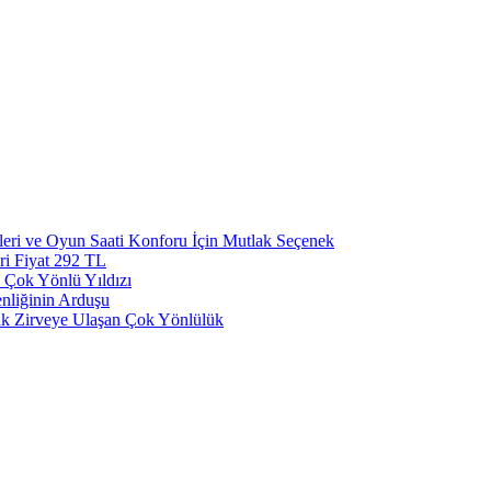
eri ve Oyun Saati Konforu İçin Mutlak Seçenek
ri Fiyat 292 TL
 Çok Yönlü Yıldızı
nliğinin Arduşu
ak Zirveye Ulaşan Çok Yönlülük