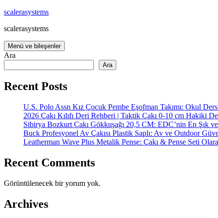
İçeriğe
scalerasystems
atla
scalerasystems
Menü ve bileşenler
Ara
Ara
Recent Posts
U.S. Polo Assn Kız Çocuk Pembe Eşofman Takımı: Okul Dersl
2026 Çakı Kılıfı Deri Rehberi | Taktik Çakı 0-10 cm Hakiki De
Sibirya Bozkurt Çakı Gökkuşağı 20,5 CM: EDC’nin En Şık ve
Buck Profesyonel Av Çakısı Plastik Saplı: Av ve Outdoor Güve
Leatherman Wave Plus Metalik Pense: Çakı & Pense Seti Olar
Recent Comments
Görüntülenecek bir yorum yok.
Archives