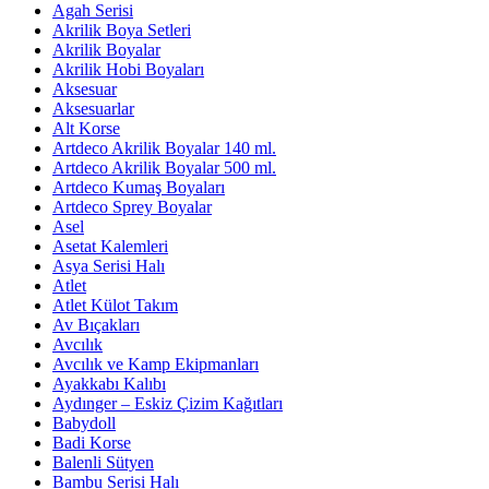
Agah Serisi
Akrilik Boya Setleri
Akrilik Boyalar
Akrilik Hobi Boyaları
Aksesuar
Aksesuarlar
Alt Korse
Artdeco Akrilik Boyalar 140 ml.
Artdeco Akrilik Boyalar 500 ml.
Artdeco Kumaş Boyaları
Artdeco Sprey Boyalar
Asel
Asetat Kalemleri
Asya Serisi Halı
Atlet
Atlet Külot Takım
Av Bıçakları
Avcılık
Avcılık ve Kamp Ekipmanları
Ayakkabı Kalıbı
Aydınger – Eskiz Çizim Kağıtları
Babydoll
Badi Korse
Balenli Sütyen
Bambu Serisi Halı