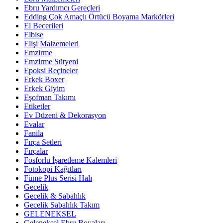
Ebru Yardımcı Gereçleri
Edding Çok Amaçlı Örtücü Boyama Markörleri
El Becerileri
Elbise
Elişi Malzemeleri
Emzirme
Emzirme Sütyeni
Epoksi Reçineler
Erkek Boxer
Erkek Giyim
Eşofman Takımı
Etiketler
Ev Düzeni & Dekorasyon
Evalar
Fanila
Fırça Setleri
Fırçalar
Fosforlu İşaretleme Kalemleri
Fotokopi Kağıtları
Füme Plus Serisi Halı
Gecelik
Gecelik & Sabahlık
Gecelik Sabahlık Takım
GELENEKSEL
Geleneksel Ebru Boyaları