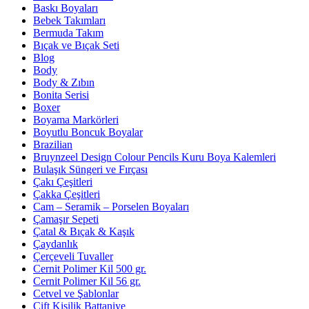
Baskı Boyaları
Bebek Takımları
Bermuda Takım
Bıçak ve Bıçak Seti
Blog
Body
Body & Zıbın
Bonita Serisi
Boxer
Boyama Markörleri
Boyutlu Boncuk Boyalar
Brazilian
Bruynzeel Design Colour Pencils Kuru Boya Kalemleri
Bulaşık Süngeri ve Fırçası
Çakı Çeşitleri
Çakka Çeşitleri
Cam – Seramik – Porselen Boyaları
Çamaşır Sepeti
Çatal & Bıçak & Kaşık
Çaydanlık
Çerçeveli Tuvaller
Cernit Polimer Kil 500 gr.
Cernit Polimer Kil 56 gr.
Cetvel ve Şablonlar
Çift Kişilik Battaniye