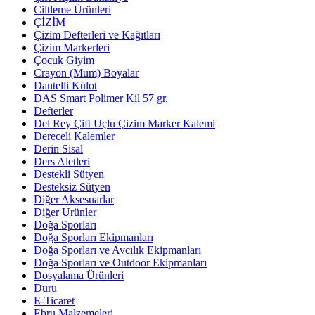
Ciltleme Ürünleri
ÇİZİM
Çizim Defterleri ve Kağıtları
Çizim Markerleri
Çocuk Giyim
Crayon (Mum) Boyalar
Dantelli Külot
DAS Smart Polimer Kil 57 gr.
Defterler
Del Rey Çift Uçlu Çizim Marker Kalemi
Dereceli Kalemler
Derin Sisal
Ders Aletleri
Destekli Sütyen
Desteksiz Sütyen
Diğer Aksesuarlar
Diğer Ürünler
Doğa Sporları
Doğa Sporları Ekipmanları
Doğa Sporları ve Avcılık Ekipmanları
Doğa Sporları ve Outdoor Ekipmanları
Dosyalama Ürünleri
Duru
E-Ticaret
Ebru Malzemeleri