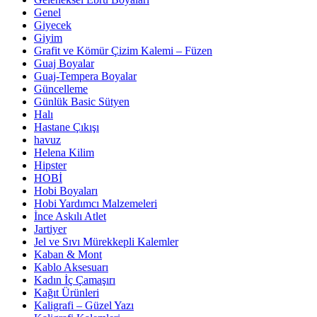
Genel
Giyecek
Giyim
Grafit ve Kömür Çizim Kalemi – Füzen
Guaj Boyalar
Guaj-Tempera Boyalar
Güncelleme
Günlük Basic Sütyen
Halı
Hastane Çıkışı
havuz
Helena Kilim
Hipster
HOBİ
Hobi Boyaları
Hobi Yardımcı Malzemeleri
İnce Askılı Atlet
Jartiyer
Jel ve Sıvı Mürekkepli Kalemler
Kaban & Mont
Kablo Aksesuarı
Kadın İç Çamaşırı
Kağıt Ürünleri
Kaligrafi – Güzel Yazı