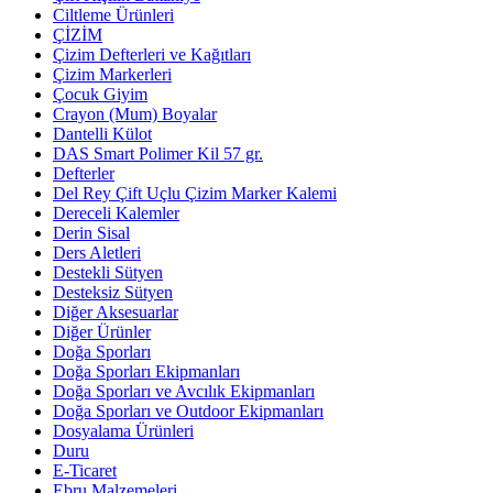
Ciltleme Ürünleri
ÇİZİM
Çizim Defterleri ve Kağıtları
Çizim Markerleri
Çocuk Giyim
Crayon (Mum) Boyalar
Dantelli Külot
DAS Smart Polimer Kil 57 gr.
Defterler
Del Rey Çift Uçlu Çizim Marker Kalemi
Dereceli Kalemler
Derin Sisal
Ders Aletleri
Destekli Sütyen
Desteksiz Sütyen
Diğer Aksesuarlar
Diğer Ürünler
Doğa Sporları
Doğa Sporları Ekipmanları
Doğa Sporları ve Avcılık Ekipmanları
Doğa Sporları ve Outdoor Ekipmanları
Dosyalama Ürünleri
Duru
E-Ticaret
Ebru Malzemeleri