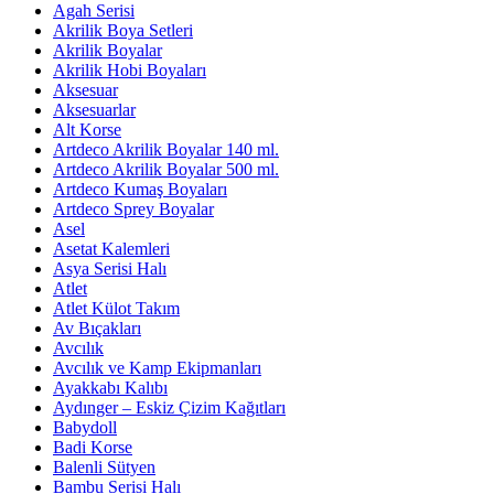
Agah Serisi
Akrilik Boya Setleri
Akrilik Boyalar
Akrilik Hobi Boyaları
Aksesuar
Aksesuarlar
Alt Korse
Artdeco Akrilik Boyalar 140 ml.
Artdeco Akrilik Boyalar 500 ml.
Artdeco Kumaş Boyaları
Artdeco Sprey Boyalar
Asel
Asetat Kalemleri
Asya Serisi Halı
Atlet
Atlet Külot Takım
Av Bıçakları
Avcılık
Avcılık ve Kamp Ekipmanları
Ayakkabı Kalıbı
Aydınger – Eskiz Çizim Kağıtları
Babydoll
Badi Korse
Balenli Sütyen
Bambu Serisi Halı