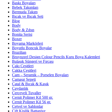
Baskı Boyaları
Bebek Takımları
Bermuda Takım
Bıçak ve Bıçak Seti
Blog
Body
Body & Zıbın
Bonita Serisi
Boxer
Boyama Markörleri
Boyutlu Boncuk Boyalar
Brazilian
Bruynzeel Design Colour Pencils Kuru Boya Kalemleri
Bulaşık Süngeri ve Fırçası
Çakı Çeşitleri
Çakka Çeşitleri
Cam – Seramik – Porselen Boyaları
Çamaşır Sepeti
Çatal & Bıçak & Kaşık
Çaydanlık
Çerçeveli Tuvaller
Cernit Polimer Kil 500 gr.
Cernit Polimer Kil 56 gr.
Cetvel ve Şablonlar
Çift Kişilik Battaniye