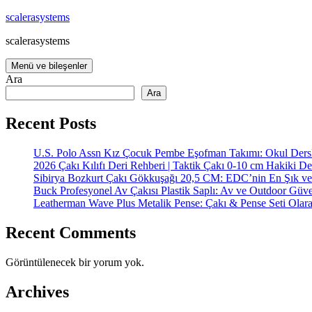
İçeriğe
scalerasystems
atla
scalerasystems
Menü ve bileşenler
Ara
Ara
Recent Posts
U.S. Polo Assn Kız Çocuk Pembe Eşofman Takımı: Okul Dersl
2026 Çakı Kılıfı Deri Rehberi | Taktik Çakı 0-10 cm Hakiki De
Sibirya Bozkurt Çakı Gökkuşağı 20,5 CM: EDC’nin En Şık ve
Buck Profesyonel Av Çakısı Plastik Saplı: Av ve Outdoor Güve
Leatherman Wave Plus Metalik Pense: Çakı & Pense Seti Olar
Recent Comments
Görüntülenecek bir yorum yok.
Archives