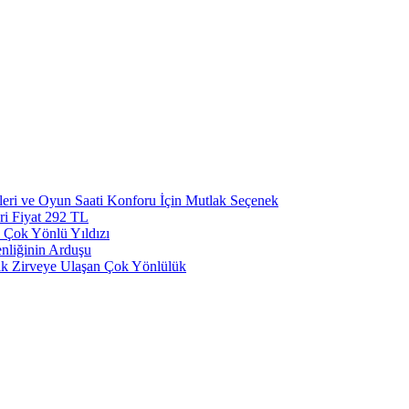
eri ve Oyun Saati Konforu İçin Mutlak Seçenek
ri Fiyat 292 TL
 Çok Yönlü Yıldızı
nliğinin Arduşu
ak Zirveye Ulaşan Çok Yönlülük