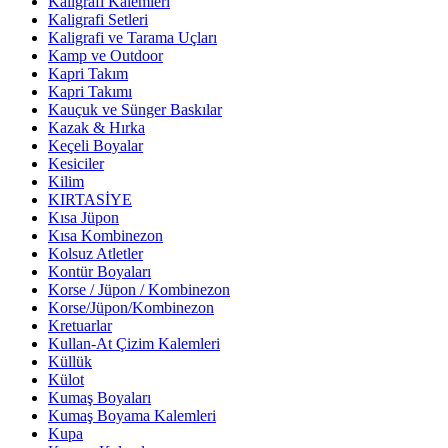
Kaligrafi Kalemleri
Kaligrafi Setleri
Kaligrafi ve Tarama Uçları
Kamp ve Outdoor
Kapri Takım
Kapri Takımı
Kauçuk ve Sünger Baskılar
Kazak & Hırka
Keçeli Boyalar
Kesiciler
Kilim
KIRTASİYE
Kısa Jüpon
Kısa Kombinezon
Kolsuz Atletler
Kontür Boyaları
Korse / Jüpon / Kombinezon
Korse/Jüpon/Kombinezon
Kretuarlar
Kullan-At Çizim Kalemleri
Küllük
Külot
Kumaş Boyaları
Kumaş Boyama Kalemleri
Kupa