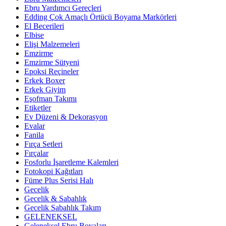
Ebru Yardımcı Gereçleri
Edding Çok Amaçlı Örtücü Boyama Markörleri
El Becerileri
Elbise
Elişi Malzemeleri
Emzirme
Emzirme Sütyeni
Epoksi Reçineler
Erkek Boxer
Erkek Giyim
Eşofman Takımı
Etiketler
Ev Düzeni & Dekorasyon
Evalar
Fanila
Fırça Setleri
Fırçalar
Fosforlu İşaretleme Kalemleri
Fotokopi Kağıtları
Füme Plus Serisi Halı
Gecelik
Gecelik & Sabahlık
Gecelik Sabahlık Takım
GELENEKSEL
Geleneksel Ebru Boyaları