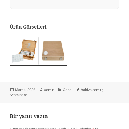
Ürün Görselleri
Yayın
Yazar
Kategoriler
Etiketler
Mart 4, 2026
admin
Genel
hobivo.com.tr
,
tarihi
Schmincke
Bir yanıt yazın
E-posta adresiniz yayınlanmayacak.
Gerekli alanlar
*
ile