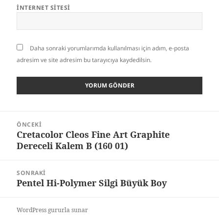
İNTERNET SITESI
Daha sonraki yorumlarımda kullanılması için adım, e-posta
adresim ve site adresim bu tarayıcıya kaydedilsin.
Yazı
ÖNCEKI
gezinmesi
Cretacolor Cleos Fine Art Graphite
Önceki
Dereceli Kalem B (160 01)
yazı:
SONRAKI
Pentel Hi-Polymer Silgi Büyük Boy
Sonraki
yazı:
WordPress gururla sunar