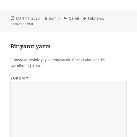
Yayın
Yazar
Kategoriler
Etiketler
Mart 11, 2026
admin
Genel
Fabriano
,
tarihi
hobivo.com.tr
Bir yanıt yazın
E-posta adresiniz yayınlanmayacak.
Gerekli alanlar
*
ile
işaretlenmişlerdir
YORUM
*