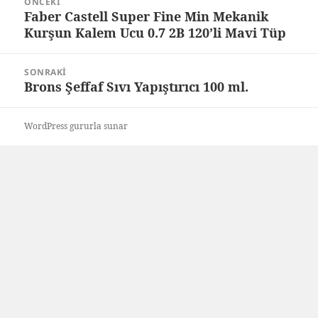
ÖNCEKI
gezinmesi
Faber Castell Super Fine Min Mekanik
Önceki
Kurşun Kalem Ucu 0.7 2B 120’li Mavi Tüp
yazı:
SONRAKI
Brons Şeffaf Sıvı Yapıştırıcı 100 ml.
Sonraki
yazı:
WordPress gururla sunar