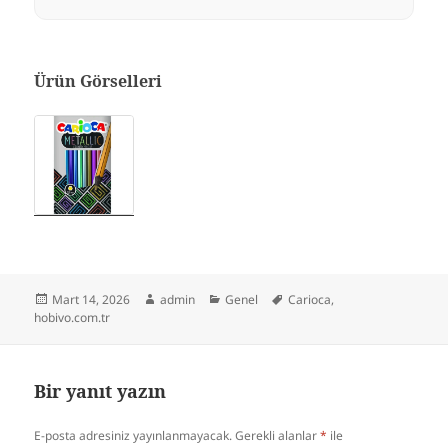
Ürün Görselleri
Yayın
Yazar
Kategoriler
Etiketler
Mart 14, 2026
admin
Genel
Carioca
,
tarihi
hobivo.com.tr
Bir yanıt yazın
E-posta adresiniz yayınlanmayacak.
Gerekli alanlar
*
ile