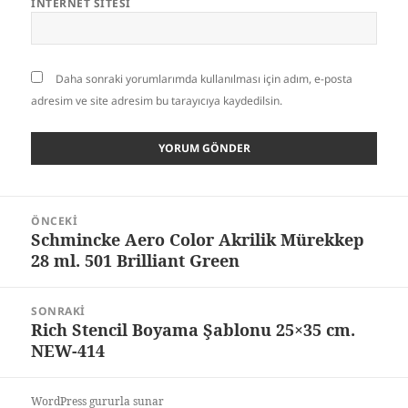
İNTERNET SITESI
Daha sonraki yorumlarımda kullanılması için adım, e-posta
adresim ve site adresim bu tarayıcıya kaydedilsin.
Yazı
ÖNCEKI
gezinmesi
Schmincke Aero Color Akrilik Mürekkep
Önceki
28 ml. 501 Brilliant Green
yazı:
SONRAKI
Rich Stencil Boyama Şablonu 25×35 cm.
Sonraki
NEW-414
yazı:
WordPress gururla sunar