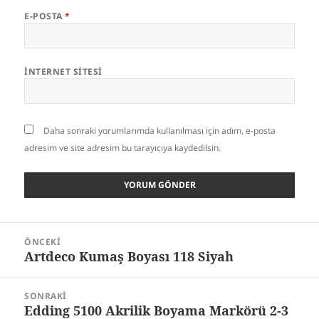
E-POSTA
*
İNTERNET SITESI
Daha sonraki yorumlarımda kullanılması için adım, e-posta
adresim ve site adresim bu tarayıcıya kaydedilsin.
Yazı
ÖNCEKI
gezinmesi
Artdeco Kumaş Boyası 118 Siyah
Önceki
yazı:
SONRAKI
Edding 5100 Akrilik Boyama Markörü 2-3
Sonraki