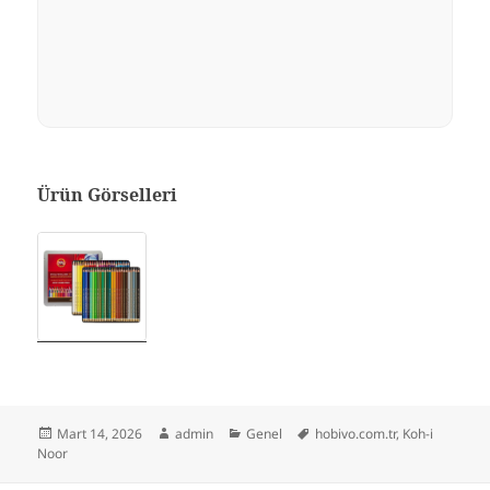
Ürün Görselleri
Yayın
Yazar
Kategoriler
Etiketler
Mart 14, 2026
admin
Genel
hobivo.com.tr
,
Koh-i
tarihi
Noor