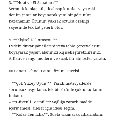
3. **Hobi ve El Sanatları**
Seramik kaplar, küçük ahşap kutular veya eski
denim çantalar boyanarak yeni bir görünüm
kazanabilir. Ürünün yüksek örtücü özelliği
sayesinde tek kat yeterli olur.
4. **Kişisel Dekorasyon**
Evdeki duvar panellerini veya tablo çerçevelerini
boyayarak yaşam alanınızı kişiselleştirebilirsiniz.
A.Kahve rengi, modern ve sıcak bir atmosfer yaratır.
## Ponart School Paint Çözüm Önerisi
– **Çok Yüzey Uyum**: Farklı materyallerde
sorunsuz uygulama, tek bir ürünle çoklu kullanım
imkanı.
– **Güvenli Formül**: Sağlığa zararlı madde
içermemesi, aileler için ideal seçim.
– **Kolay Temizlik**: Suyla yıkanarak çıkarılabilir,