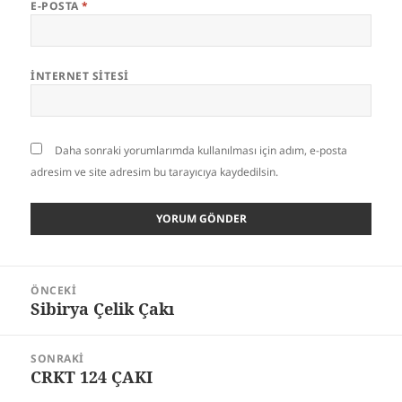
E-POSTA
*
İNTERNET SITESI
Daha sonraki yorumlarımda kullanılması için adım, e-posta
adresim ve site adresim bu tarayıcıya kaydedilsin.
Yazı
ÖNCEKI
gezinmesi
Sibirya Çelik Çakı
Önceki
yazı:
SONRAKI
CRKT 124 ÇAKI
Sonraki
yazı: