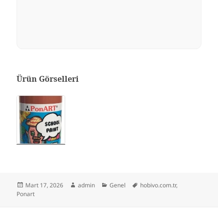
Ürün Görselleri
Yayın
Yazar
Kategoriler
Etiketler
Mart 17, 2026
admin
Genel
hobivo.com.tr
,
tarihi
Ponart