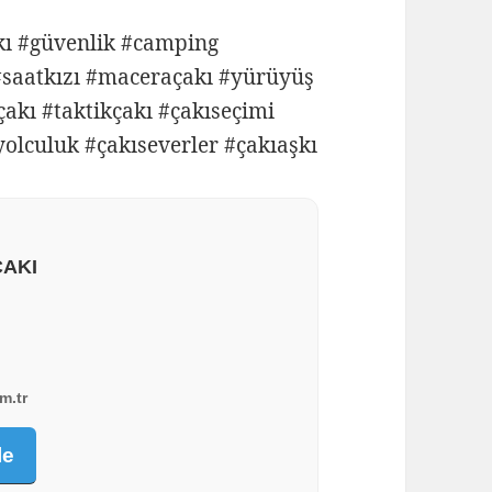
kı #güvenlik #camping
 #saatkızı #maceraçakı #yürüyüş
çakı #taktikçakı #çakıseçimi
olculuk #çakıseverler #çakıaşkı
AKI
m.tr
le