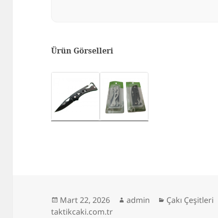
Ürün Görselleri
Yayın
Yazar
Kategoriler
Mart 22, 2026
admin
Çakı Çeşitleri
tarihi
taktikcaki.com.tr