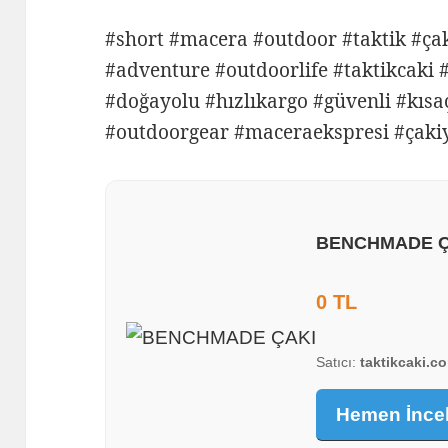
#short #macera #outdoor #taktik #ça
#adventure #outdoorlife #taktikcaki
#doğayolu #hızlıkargo #güvenli #kısa
#outdoorgear #maceraekspresi #çakiy
BENCHMADE Ç
0 TL
Satıcı:
taktikcaki.co
Hemen İnce