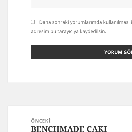
Daha sonraki yorumlarımda kullanılması i
adresim bu tarayıcıya kaydedilsin.
Yazı
gezinmesi
ÖNCEKI
BENCHMADE ÇAKI
Önceki