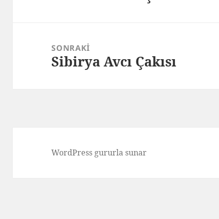
yazı:
SONRAKI
Sibirya Avcı Çakısı
Sonraki
yazı:
WordPress gururla sunar