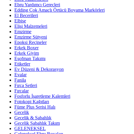
Ebru Yardımcı Gereçleri
Edding Çok Amaçlı Örtücü Boyama Markörleri
El Becerileri
Elbise
Elişi Malzemeleri
Emzirme
Emzirme Sütyeni
Epoksi Reçineler
Erkek Boxer
Erkek Giyim
Eşofman Takımı
Etiketler
Ev Düzeni & Dekorasyon
Evalar
Fanila
Fırça Setleri
Fırçalar
Fosforlu İşaretleme Kalemleri
Fotokopi Kağıtları
Füme Plus Serisi Halı
Gecelik
Gecelik & Sabahlık
Gecelik Sabahlık Takım
GELENEKSEL
Geleneksel Ebru Boyaları