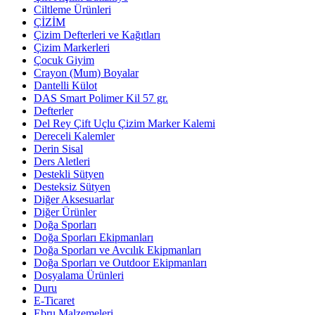
Ciltleme Ürünleri
ÇİZİM
Çizim Defterleri ve Kağıtları
Çizim Markerleri
Çocuk Giyim
Crayon (Mum) Boyalar
Dantelli Külot
DAS Smart Polimer Kil 57 gr.
Defterler
Del Rey Çift Uçlu Çizim Marker Kalemi
Dereceli Kalemler
Derin Sisal
Ders Aletleri
Destekli Sütyen
Desteksiz Sütyen
Diğer Aksesuarlar
Diğer Ürünler
Doğa Sporları
Doğa Sporları Ekipmanları
Doğa Sporları ve Avcılık Ekipmanları
Doğa Sporları ve Outdoor Ekipmanları
Dosyalama Ürünleri
Duru
E-Ticaret
Ebru Malzemeleri