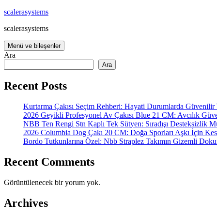
İçeriğe
scalerasystems
atla
scalerasystems
Menü ve bileşenler
Ara
Ara
Recent Posts
Kurtarma Çakısı Seçim Rehberi: Hayati Durumlarda Güvenilir 
2026 Geyikli Profesyonel Av Çakısı Blue 21 CM: Avcılık Güven
NBB Ten Rengi Stn Kaplı Tek Sütyen: Sıradışı Desteksizlik M
2026 Columbia Dog Çakı 20 CM: Doğa Sporları Aşkı İçin Kesk
Bordo Tutkunlarına Özel: Nbb Straplez Takımın Gizemli Doku
Recent Comments
Görüntülenecek bir yorum yok.
Archives