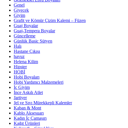
Genel
Giyecek
Giyim
Grafit ve Kömür Çizim Kalemi – Füzen
Guaj Boyalar
Guaj-Tempera Boyalar
Güncelleme
Günlük Basic Sütyen
Halı
Hastane Çıkışı
havuz
Helena Kilim
Hipster
HOBİ
Hobi Boyaları
Hobi Yardımcı Malzemeleri
İç Giyim
İnce Askılı Atlet
Jartiyer
Jel ve Sıvı Mürekkepli Kalemler
Kaban & Mont
Kablo Aksesuarı
Kadın İç Çamaşırı
Kağıt Ürünleri