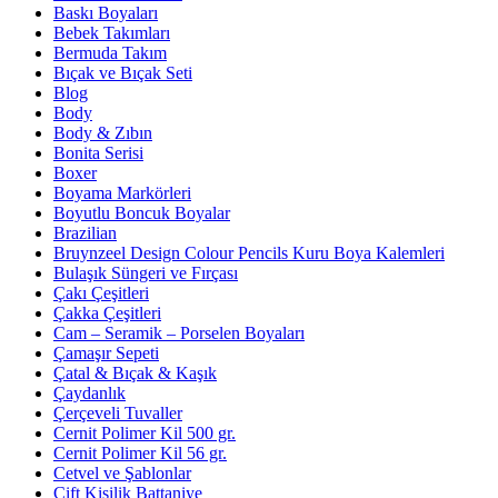
Baskı Boyaları
Bebek Takımları
Bermuda Takım
Bıçak ve Bıçak Seti
Blog
Body
Body & Zıbın
Bonita Serisi
Boxer
Boyama Markörleri
Boyutlu Boncuk Boyalar
Brazilian
Bruynzeel Design Colour Pencils Kuru Boya Kalemleri
Bulaşık Süngeri ve Fırçası
Çakı Çeşitleri
Çakka Çeşitleri
Cam – Seramik – Porselen Boyaları
Çamaşır Sepeti
Çatal & Bıçak & Kaşık
Çaydanlık
Çerçeveli Tuvaller
Cernit Polimer Kil 500 gr.
Cernit Polimer Kil 56 gr.
Cetvel ve Şablonlar
Çift Kişilik Battaniye