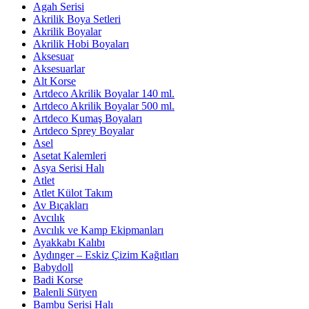
Agah Serisi
Akrilik Boya Setleri
Akrilik Boyalar
Akrilik Hobi Boyaları
Aksesuar
Aksesuarlar
Alt Korse
Artdeco Akrilik Boyalar 140 ml.
Artdeco Akrilik Boyalar 500 ml.
Artdeco Kumaş Boyaları
Artdeco Sprey Boyalar
Asel
Asetat Kalemleri
Asya Serisi Halı
Atlet
Atlet Külot Takım
Av Bıçakları
Avcılık
Avcılık ve Kamp Ekipmanları
Ayakkabı Kalıbı
Aydınger – Eskiz Çizim Kağıtları
Babydoll
Badi Korse
Balenli Sütyen
Bambu Serisi Halı