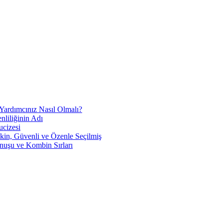
Yardımcınız Nasıl Olmalı?
liliğinin Adı
ucizesi
in, Güvenli ve Özenle Seçilmiş
nuşu ve Kombin Sırları