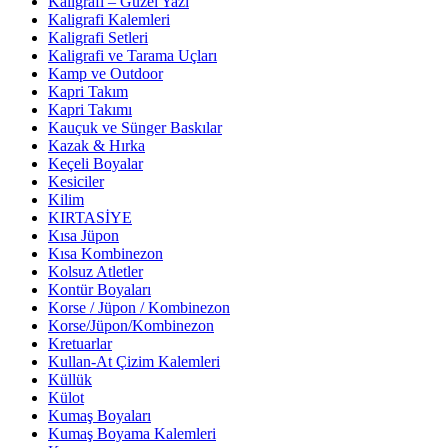
Kaligrafi – Güzel Yazı
Kaligrafi Kalemleri
Kaligrafi Setleri
Kaligrafi ve Tarama Uçları
Kamp ve Outdoor
Kapri Takım
Kapri Takımı
Kauçuk ve Sünger Baskılar
Kazak & Hırka
Keçeli Boyalar
Kesiciler
Kilim
KIRTASİYE
Kısa Jüpon
Kısa Kombinezon
Kolsuz Atletler
Kontür Boyaları
Korse / Jüpon / Kombinezon
Korse/Jüpon/Kombinezon
Kretuarlar
Kullan-At Çizim Kalemleri
Küllük
Külot
Kumaş Boyaları
Kumaş Boyama Kalemleri