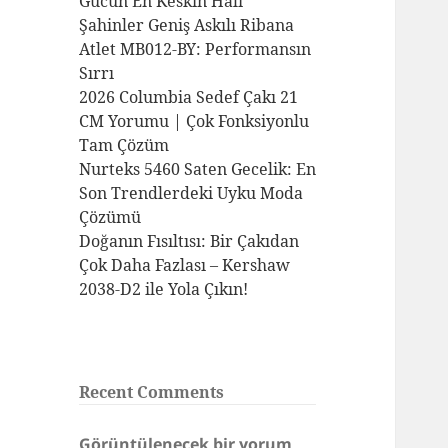
Gücün En Keskin Hali
Şahinler Geniş Askılı Ribana
Atlet MB012-BY: Performansın
Sırrı
2026 Columbia Sedef Çakı 21
CM Yorumu | Çok Fonksiyonlu
Tam Çözüm
Nurteks 5460 Saten Gecelik: En
Son Trendlerdeki Uyku Moda
Çözümü
Doğanın Fısıltısı: Bir Çakıdan
Çok Daha Fazlası – Kershaw
2038-D2 ile Yola Çıkın!
Recent Comments
Görüntülenecek bir yorum