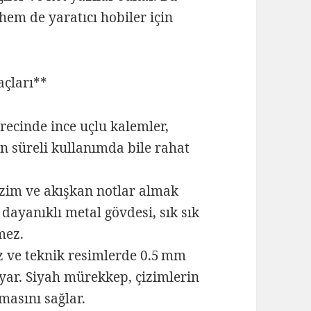
em de yaratıcı hobiler için
açları**
recinde ince uçlu kalemler,
zun süreli kullanımda bile rahat
çizim ve akışkan notlar almak
dayanıklı metal gövdesi, sık sık
mez.
iz ve teknik resimlerde 0.5 mm
oyar. Siyah mürekkep, çizimlerin
asını sağlar.