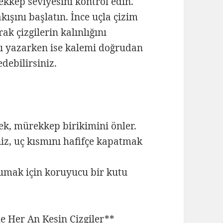
kkep seviyesini kontrol edin.
ışını başlatın. İnce uçla çizim
ak çizgilerin kalınlığını
azı yazarken ise kalemi doğrudan
edebilirsiniz.
mek, mürekkep birikimini önler.
iz, uç kısmını hafifçe kapatmak
rumak için koruyucu bir kutu
le Her An Kesin Çizgiler**