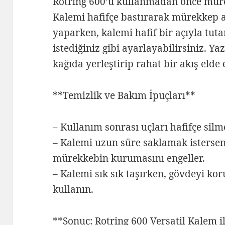
Rotring 600’ü kullanmadan önce müre
Kalemi hafifçe bastırarak mürekkep ak
yaparken, kalemi hafif bir açıyla tutar
istediğiniz gibi ayarlayabilirsiniz. Y
kağıda yerleştirip rahat bir akış elde 
**Temizlik ve Bakım İpuçları**
– Kullanım sonrası uçları hafifçe sil
– Kalemi uzun süre saklamak istersen
mürekkebin kurumasını engeller.
– Kalemi sık sık taşırken, gövdeyi ko
kullanın.
**Sonuç: Rotring 600 Versatil Kalem i