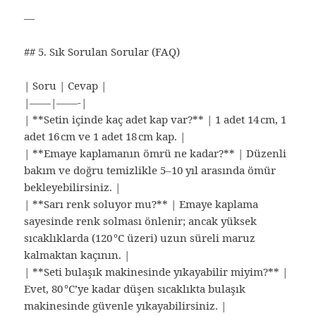
—
## 5. Sık Sorulan Sorular (FAQ)
| Soru | Cevap |
|——|——-|
| **Setin içinde kaç adet kap var?** | 1 adet 14 cm, 1
adet 16 cm ve 1 adet 18 cm kap. |
| **Emaye kaplamanın ömrü ne kadar?** | Düzenli
bakım ve doğru temizlikle 5–10 yıl arasında ömür
bekleyebilirsiniz. |
| **Sarı renk soluyor mu?** | Emaye kaplama
sayesinde renk solması önlenir; ancak yüksek
sıcaklıklarda (120 °C üzeri) uzun süreli maruz
kalmaktan kaçının. |
| **Seti bulaşık makinesinde yıkayabilir miyim?** |
Evet, 80 °C’ye kadar düşen sıcaklıkta bulaşık
makinesinde güvenle yıkayabilirsiniz. |