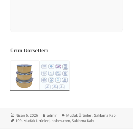
Ürün Görselleri
Yayın
Yazar
Kategoriler
Nisan 6, 2026
admin
Mutfak Ürünleri
,
Saklama Kabı
tarihi
Etiketler
109
,
Mutfak Ürünleri
,
nishev.com
,
Saklama Kabı