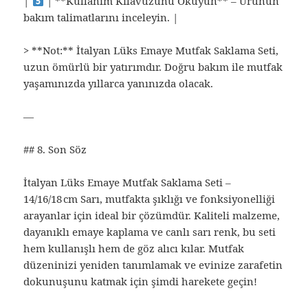
|
| **Kullanım Kılavuzunu Okuyun** – Ürünün
bakım talimatlarını inceleyin. |
> **Not:** İtalyan Lüks Emaye Mutfak Saklama Seti,
uzun ömürlü bir yatırımdır. Doğru bakım ile mutfak
yaşamınızda yıllarca yanınızda olacak.
—
## 8. Son Söz
İtalyan Lüks Emaye Mutfak Saklama Seti –
14/16/18 cm Sarı, mutfakta şıklığı ve fonksiyonelliği
arayanlar için ideal bir çözümdür. Kaliteli malzeme,
dayanıklı emaye kaplama ve canlı sarı renk, bu seti
hem kullanışlı hem de göz alıcı kılar. Mutfak
düzeninizi yeniden tanımlamak ve evinize zarafetin
dokunuşunu katmak için şimdi harekete geçin!