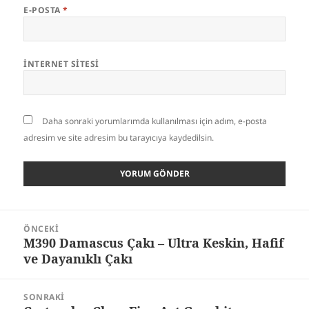
E-POSTA
*
İNTERNET SITESI
Daha sonraki yorumlarımda kullanılması için adım, e-posta
adresim ve site adresim bu tarayıcıya kaydedilsin.
Yazı
ÖNCEKI
gezinmesi
M390 Damascus Çakı – Ultra Keskin, Hafif
Önceki
ve Dayanıklı Çakı
yazı:
SONRAKI