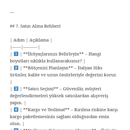
—
## 7. Satın Alma Rehberi
| Adım | Açıklama |
|——|———-|
|
| **İhtiyaçlarınızı Belirleyin** – Hangi
boyutları sıklıkla kullanacaksınız? |
|
| **Bütçenizi Planlayın** – İtalyan lüks
ürünler, kalite ve uzun ömürleriyle değerini korur.
|
|
| **Satıcı Seçimi** – Güvenilir, müşteri
değerlendirmeleri yüksek satıcılardan alışveriş
yapın. |
|
| **Kargo ve Teslimat** – Kırılma riskine karşı
kargo paketlemesinin sağlam olduğundan emin
olun. |