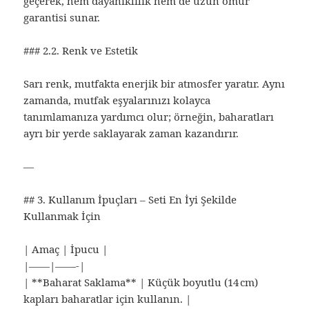
geçerek, hem dayanıklılık hem de uzun ömür
garantisi sunar.
### 2.2. Renk ve Estetik
Sarı renk, mutfakta enerjik bir atmosfer yaratır. Aynı
zamanda, mutfak eşyalarınızı kolayca
tanımlamanıza yardımcı olur; örneğin, baharatları
ayrı bir yerde saklayarak zaman kazandırır.
—
## 3. Kullanım İpuçları – Seti En İyi Şekilde
Kullanmak İçin
| Amaç | İpucu |
|——|——-|
| **Baharat Saklama** | Küçük boyutlu (14 cm)
kapları baharatlar için kullanın. |