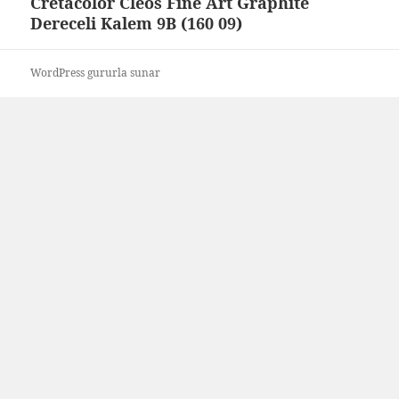
Cretacolor Cleos Fine Art Graphite
Sonraki
Dereceli Kalem 9B (160 09)
yazı:
WordPress gururla sunar