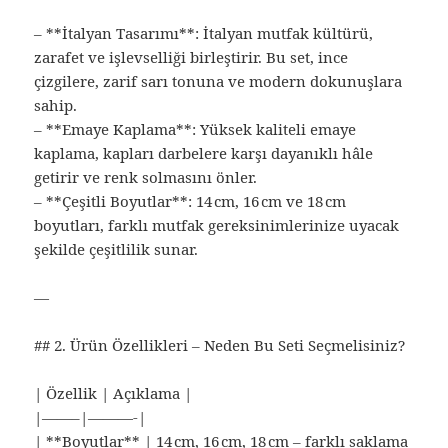
– **İtalyan Tasarımı**: İtalyan mutfak kültürü,
zarafet ve işlevselliği birleştirir. Bu set, ince
çizgilere, zarif sarı tonuna ve modern dokunuşlara
sahip.
– **Emaye Kaplama**: Yüksek kaliteli emaye
kaplama, kapları darbelere karşı dayanıklı hâle
getirir ve renk solmasını önler.
– **Çeşitli Boyutlar**: 14 cm, 16 cm ve 18 cm
boyutları, farklı mutfak gereksinimlerinize uyacak
şekilde çeşitlilik sunar.
—
## 2. Ürün Özellikleri – Neden Bu Seti Seçmelisiniz?
| Özellik | Açıklama |
|——–|———-|
| **Boyutlar** | 14 cm, 16 cm, 18 cm – farklı saklama