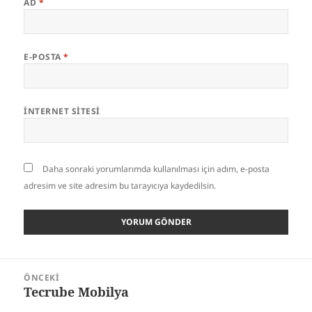
AD
*
E-POSTA
*
İNTERNET SITESI
Daha sonraki yorumlarımda kullanılması için adım, e-posta
adresim ve site adresim bu tarayıcıya kaydedilsin.
Yazı
ÖNCEKI
gezinmesi
Tecrube Mobilya
Önceki
yazı: