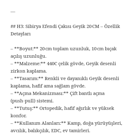
—
## H3: Sibirya Efendi Çakısı Geyik 20 CM – Özellik
Detayları
– **Boyut:** 20 cm toplam uzunluk, 10 cm bıçak
açılış uzunluğu.
– **Malzeme:** 440C çelik gövde, Geyik desenli
zirkon kaplama.
– **Tasarım:** Renkli ve dayanıklı Geyik desenli
kaplama, hafif ama sağlam gövde.
– **Açma Mekanizması:** Çift bantlı açma
(push‑pull) sistemi.
– **Tutuş:** Ortopedik, hafif ağırlık ve yüksek
konfor.
– **Kullanım Alanları:** Kamp, doğa yürüyüşleri,
avcılık, balıkçılık, EDC, ev tamirleri.