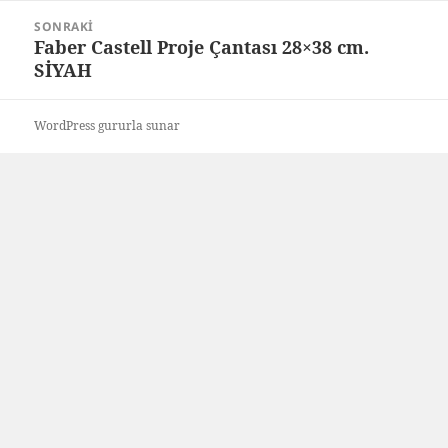
SONRAKI
Faber Castell Proje Çantası 28×38 cm.
Sonraki
SİYAH
yazı:
WordPress gururla sunar