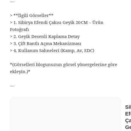
—
> **İlgili Görseller**
> 1. Sibirya Efendi Çakısı Geyik 20 CM – Ürün
Fotoğrafı
> 2. Geyik Desenli Kaplama Detay
> 3. Çift Bantlı Açma Mekanizması
> 4. Kullanım Sahneleri (Kamp, Av, EDC)
*(Görselleri blogunuzun görsel yönergelerine göre
ekleyin.)*
—
Si
Ef
Ça
Ge