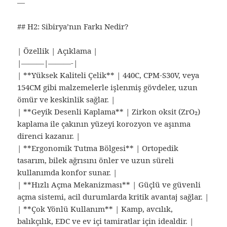
—
## H2: Sibirya’nın Farkı Nedir?
| Özellik | Açıklama |
|———|———-|
| **Yüksek Kaliteli Çelik** | 440C, CPM‑S30V, veya
154CM gibi malzemelerle işlenmiş gövdeler, uzun
ömür ve keskinlik sağlar. |
| **Geyik Desenli Kaplama** | Zirkon oksit (ZrO₂)
kaplama ile çakının yüzeyi korozyon ve aşınma
direnci kazanır. |
| **Ergonomik Tutma Bölgesi** | Ortopedik
tasarım, bilek ağrısını önler ve uzun süreli
kullanımda konfor sunar. |
| **Hızlı Açma Mekanizması** | Güçlü ve güvenli
açma sistemi, acil durumlarda kritik avantaj sağlar. |
| **Çok Yönlü Kullanım** | Kamp, avcılık,
balıkçılık, EDC ve ev içi tamiratlar için idealdir. |