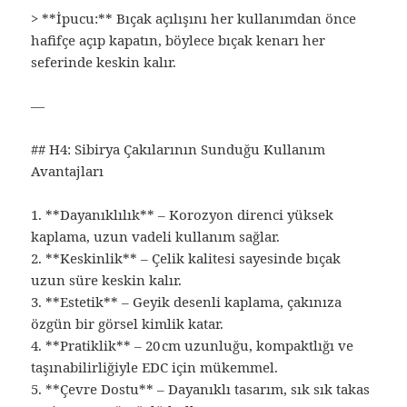
> **İpucu:** Bıçak açılışını her kullanımdan önce
hafifçe açıp kapatın, böylece bıçak kenarı her
seferinde keskin kalır.
—
## H4: Sibirya Çakılarının Sunduğu Kullanım
Avantajları
1. **Dayanıklılık** – Korozyon direnci yüksek
kaplama, uzun vadeli kullanım sağlar.
2. **Keskinlik** – Çelik kalitesi sayesinde bıçak
uzun süre keskin kalır.
3. **Estetik** – Geyik desenli kaplama, çakınıza
özgün bir görsel kimlik katar.
4. **Pratiklik** – 20 cm uzunluğu, kompaktlığı ve
taşınabilirliğiyle EDC için mükemmel.
5. **Çevre Dostu** – Dayanıklı tasarım, sık sık takas