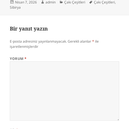
Yayın
Yazar
Kategoriler
Etiketler
Nisan 7, 2026
admin
Çakı Çeşitleri
Çakı Çeşitleri
,
tarihi
Sibirya
Bir yanıt yazın
E-posta adresiniz yayınlanmayacak.
Gerekli alanlar
*
ile
işaretlenmişlerdir
YORUM
*