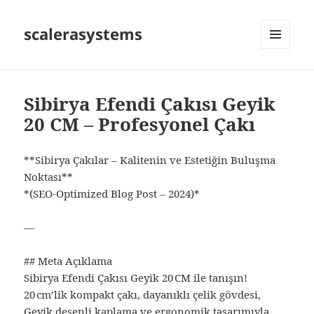
scalerasystems
MENÜ
VE
BILEŞENLER
Sibirya Efendi Çakısı Geyik
20 CM – Profesyonel Çakı
**Sibirya Çakılar – Kalitenin ve Estetiğin Buluşma
Noktası**
*(SEO‑Optimized Blog Post – 2024)*
—
## Meta Açıklama
Sibirya Efendi Çakısı Geyik 20 CM ile tanışın!
20 cm’lik kompakt çakı, dayanıklı çelik gövdesi,
Geyik desenli kaplama ve ergonomik tasarımıyla