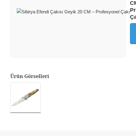
C
Pr
Ça
Ürün Görselleri