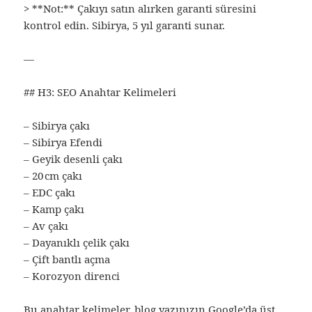
> **Not:** Çakıyı satın alırken garanti süresini
kontrol edin. Sibirya, 5 yıl garanti sunar.
—
## H3: SEO Anahtar Kelimeleri
– Sibirya çakı
– Sibirya Efendi
– Geyik desenli çakı
– 20 cm çakı
– EDC çakı
– Kamp çakı
– Av çakı
– Dayanıklı çelik çakı
– Çift bantlı açma
– Korozyon direnci
Bu anahtar kelimeler, blog yazınızın Google’da üst