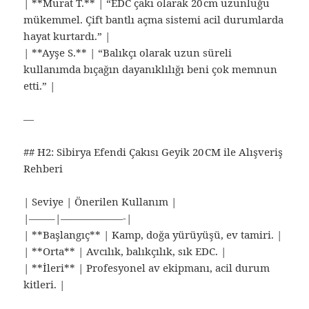
| **Murat T.** | “EDC çakı olarak 20 cm uzunluğu
mükemmel. Çift bantlı açma sistemi acil durumlarda
hayat kurtardı.” |
| **Ayşe S.** | “Balıkçı olarak uzun süreli
kullanımda bıçağın dayanıklılığı beni çok memnun
etti.” |
—
## H2: Sibirya Efendi Çakısı Geyik 20 CM ile Alışveriş
Rehberi
| Seviye | Önerilen Kullanım |
|——–|——————-|
| **Başlangıç** | Kamp, doğa yürüyüşü, ev tamiri. |
| **Orta** | Avcılık, balıkçılık, sık EDC. |
| **İleri** | Profesyonel av ekipmanı, acil durum
kitleri. |