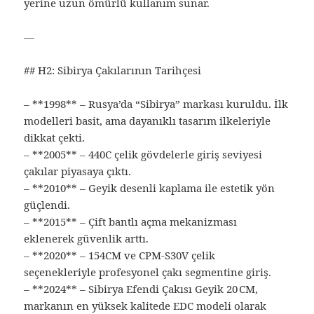
yerine uzun ömürlü kullanım sunar.
—
## H2: Sibirya Çakılarının Tarihçesi
– **1998** – Rusya’da “Sibirya” markası kuruldu. İlk
modelleri basit, ama dayanıklı tasarım ilkeleriyle
dikkat çekti.
– **2005** – 440C çelik gövdelerle giriş seviyesi
çakılar piyasaya çıktı.
– **2010** – Geyik desenli kaplama ile estetik yön
güçlendi.
– **2015** – Çift bantlı açma mekanizması
eklenerek güvenlik arttı.
– **2020** – 154CM ve CPM‑S30V çelik
seçenekleriyle profesyonel çakı segmentine giriş.
– **2024** – Sibirya Efendi Çakısı Geyik 20 CM,
markanın en yüksek kalitede EDC modeli olarak