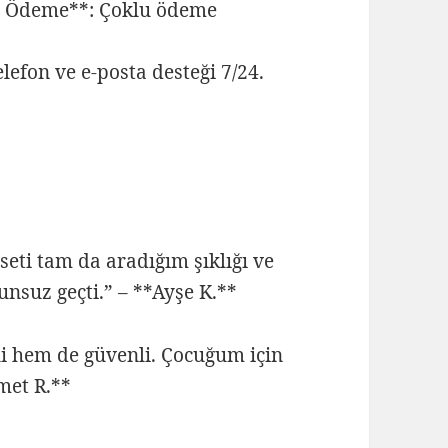
il Ödeme**: Çoklu ödeme
elefon ve e‑posta desteği 7/24.
eti tam da aradığım şıklığı ve
unsuz geçti.” – **Ayşe K.**
i hem de güvenli. Çocuğum için
met R.**