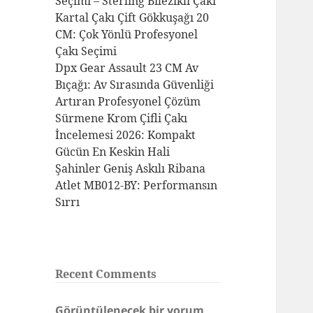
Seçimi – Sterling Bilezikli Çakı
Kartal Çakı Çift Gökkuşağı 20
CM: Çok Yönlü Profesyonel
Çakı Seçimi
Dpx Gear Assault 23 CM Av
Bıçağı: Av Sırasında Güvenliği
Artıran Profesyonel Çözüm
Sürmene Krom Çifli Çakı
İncelemesi 2026: Kompakt
Gücün En Keskin Hali
Şahinler Geniş Askılı Ribana
Atlet MB012-BY: Performansın
Sırrı
Recent Comments
Görüntülenecek bir yorum