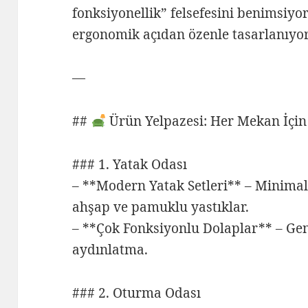
fonksiyonellik” felsefesini benimsiyo
ergonomik açıdan özenle tasarlanıyor
—
##
Ürün Yelpazesi: Her Mekan İçi
### 1. Yatak Odası
– **Modern Yatak Setleri** – Minimali
ahşap ve pamuklu yastıklar.
– **Çok Fonksiyonlu Dolaplar** – Ge
aydınlatma.
### 2. Oturma Odası