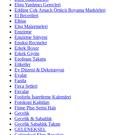
Ebru Yardımcı Gereçleri
Edding Çok Amaçlı Örtücü Boyama Markörleri
El Becerileri
Elbise
Elişi Malzemeleri
Emzirme
Emzirme Sütyeni
Epoksi Reçineler
Erkek Boxer
Erkek Giyim
Eşofman Takımı
Etiketler
Ev Düzeni & Dekorasyon
Evalar
Fanila
Fırça Setleri
Fırçalar
Fosforlu İşaretleme Kalemleri
Fotokopi Kağıtları
Füme Plus Serisi Halı
Gecelik
Gecelik & Sabahlık
Gecelik Sabahlık Takım
GELENEKSEL
Geleneksel Ebru Boyaları