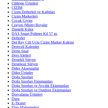
Ciltleme Ürünleri
ÇİZİM
Çizim Defterleri ve Kağıtları
Çizim Markerleri
Çocuk Giyim
Crayon (Mum) Boyalar
Dantelli Külot
DAS Smart Polimer Kil 57 gr.
Defterler
Del Rey Çift Uçlu Çizim Marker Kalemi
Dereceli Kalemler
Derin Sisal
Ders Aletleri
Destekli Sütyen
Desteksiz Sütyen
Diğer Aksesuarlar
Diğer Ürünler
Doğa Sporları
Doğa Sporları Ekipmanları
Doğa Sporları ve Avcılık Ekipmanları
Doğa Sporları ve Outdoor Ekipmanları
Dosyalama Ürünleri
Duru
E-Ticaret
Ebru Malzemeleri