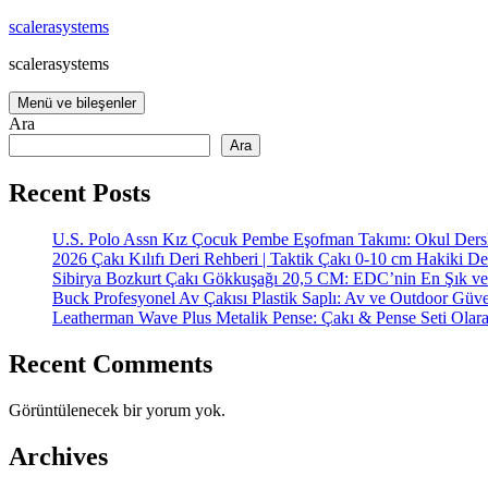
İçeriğe
scalerasystems
atla
scalerasystems
Menü ve bileşenler
Ara
Ara
Recent Posts
U.S. Polo Assn Kız Çocuk Pembe Eşofman Takımı: Okul Dersl
2026 Çakı Kılıfı Deri Rehberi | Taktik Çakı 0-10 cm Hakiki De
Sibirya Bozkurt Çakı Gökkuşağı 20,5 CM: EDC’nin En Şık ve
Buck Profesyonel Av Çakısı Plastik Saplı: Av ve Outdoor Güve
Leatherman Wave Plus Metalik Pense: Çakı & Pense Seti Olar
Recent Comments
Görüntülenecek bir yorum yok.
Archives