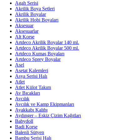
Agah Serisi
Akrilik Boya Setleri
Akrilik Boyalar
Akrilik Hobi Boyaları
Aksesuar
Aksesuarlar
Alt Korse
Artdeco Akrilik Boyalar 140 ml.
Artdeco Akrilik Boyalar 500 ml.
Artdeco Kumaş Boyaları
Artdeco Sprey Boyalar
Asel
Asetat Kalemleri
Asya Serisi Halı
Atlet
Atlet Külot Takım
Av Bıçakları
Avcılık
Avcılık ve Kamp Ekipmanları
Ayakkabı Kalıbı
Aydınger – Eskiz Çizim Kağıtları
Babydoll
Badi Korse
Balenli Sütyen
Bambu Serisi Halı