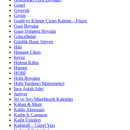
Genel
Giyecek
Giyim
Grafit ve Kömür Çizim Kalemi – Füzen
Guaj Boyalar
Guaj-Tempera Boyalar
Güncelleme
Günlük Basic Sütyen
Halı
Hastane Çıkışı
havuz
Helena Kilim
Hipster
HOBİ
Hobi Boyaları
Hobi Yardımcı Malzemeleri
İnce Askılı Atlet
Jartiyer
Jel ve Sıvı Mürekkepli Kalemler
Kaban & Mont
Kablo Aksesuarı
Kadın İç Çamaşırı
Kağıt Ürünleri
Kaligrafi – Güzel Yazı