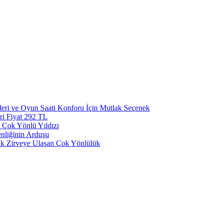
eri ve Oyun Saati Konforu İçin Mutlak Seçenek
ri Fiyat 292 TL
 Çok Yönlü Yıldızı
nliğinin Arduşu
ak Zirveye Ulaşan Çok Yönlülük