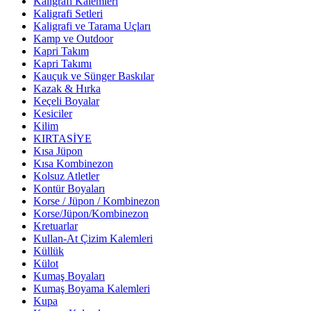
Kaligrafi Kalemleri
Kaligrafi Setleri
Kaligrafi ve Tarama Uçları
Kamp ve Outdoor
Kapri Takım
Kapri Takımı
Kauçuk ve Sünger Baskılar
Kazak & Hırka
Keçeli Boyalar
Kesiciler
Kilim
KIRTASİYE
Kısa Jüpon
Kısa Kombinezon
Kolsuz Atletler
Kontür Boyaları
Korse / Jüpon / Kombinezon
Korse/Jüpon/Kombinezon
Kretuarlar
Kullan-At Çizim Kalemleri
Küllük
Külot
Kumaş Boyaları
Kumaş Boyama Kalemleri
Kupa