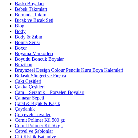
Baskı Boyaları
Bebek Takımları
Bermuda Takım
Bıçak ve Bıçak Seti
Blog
Body
Body & Zıbın
Bonita Serisi
Boxer
Boyama Markörleri
Boyutlu Boncuk Boyalar
Brazilian
Bruynzeel Design Colour Pencils Kuru Boya Kalemleri
Bulaşık Süngeri ve Fırçası
Çakı Çeşitleri
Çakka Çeşitleri
Cam – Seramik – Porselen Boyaları
Çamaşır Sepeti
Çatal & Bıçak & Kaşık
Çaydanlık
Çerçeveli Tuvaller
Cernit Polimer Kil 500 gr.
Cernit Polimer Kil 56 gr.
Cetvel ve Şablonlar
Çift Kişilik Battaniye