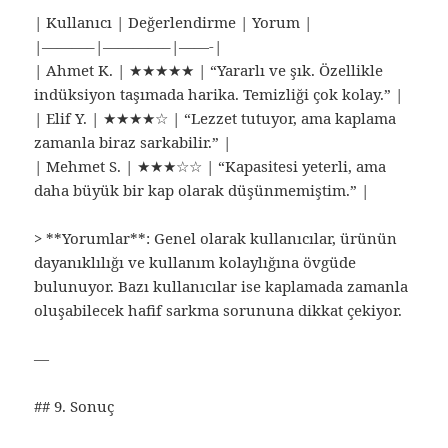
| Kullanıcı | Değerlendirme | Yorum |
|———–|————–|——-|
| Ahmet K. | ★★★★★ | “Yararlı ve şık. Özellikle
indüksiyon taşımada harika. Temizliği çok kolay.” |
| Elif Y. | ★★★★☆ | “Lezzet tutuyor, ama kaplama
zamanla biraz sarkabilir.” |
| Mehmet S. | ★★★☆☆ | “Kapasitesi yeterli, ama
daha büyük bir kap olarak düşünmemiştim.” |
> **Yorumlar**: Genel olarak kullanıcılar, ürünün
dayanıklılığı ve kullanım kolaylığına övgüde
bulunuyor. Bazı kullanıcılar ise kaplamada zamanla
oluşabilecek hafif sarkma sorununa dikkat çekiyor.
—
## 9. Sonuç