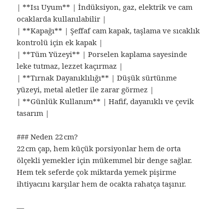
| **Isı Uyum** | İndüksiyon, gaz, elektrik ve cam
ocaklarda kullanılabilir |
| **Kapağı** | Şeffaf cam kapak, taşlama ve sıcaklık
kontrolü için ek kapak |
| **Tüm Yüzeyi** | Porselen kaplama sayesinde
leke tutmaz, lezzet kaçırmaz |
| **Tırnak Dayanıklılığı** | Düşük sürtünme
yüzeyi, metal aletler ile zarar görmez |
| **Günlük Kullanım** | Hafif, dayanıklı ve çevik
tasarım |
### Neden 22 cm?
22 cm çap, hem küçük porsiyonlar hem de orta
ölçekli yemekler için mükemmel bir denge sağlar.
Hem tek seferde çok miktarda yemek pişirme
ihtiyacını karşılar hem de ocakta rahatça taşınır.
—