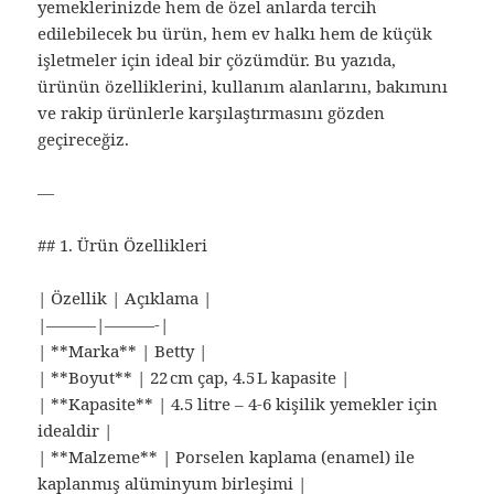
yemeklerinizde hem de özel anlarda tercih
edilebilecek bu ürün, hem ev halkı hem de küçük
işletmeler için ideal bir çözümdür. Bu yazıda,
ürünün özelliklerini, kullanım alanlarını, bakımını
ve rakip ürünlerle karşılaştırmasını gözden
geçireceğiz.
—
## 1. Ürün Özellikleri
| Özellik | Açıklama |
|———|———-|
| **Marka** | Betty |
| **Boyut** | 22 cm çap, 4.5 L kapasite |
| **Kapasite** | 4.5 litre – 4-6 kişilik yemekler için
idealdir |
| **Malzeme** | Porselen kaplama (enamel) ile
kaplanmış alüminyum birleşimi |