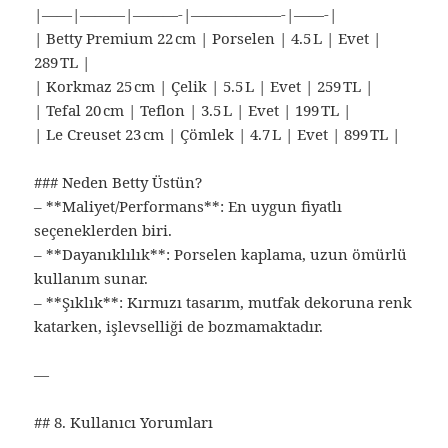
|——|———|———-|——————-|——-|
| Betty Premium 22 cm | Porselen | 4.5 L | Evet |
289 TL |
| Korkmaz 25 cm | Çelik | 5.5 L | Evet | 259 TL |
| Tefal 20 cm | Teflon | 3.5 L | Evet | 199 TL |
| Le Creuset 23 cm | Çömlek | 4.7 L | Evet | 899 TL |
### Neden Betty Üstün?
– **Maliyet/Performans**: En uygun fiyatlı
seçeneklerden biri.
– **Dayanıklılık**: Porselen kaplama, uzun ömürlü
kullanım sunar.
– **Şıklık**: Kırmızı tasarım, mutfak dekoruna renk
katarken, işlevselliği de bozmamaktadır.
—
## 8. Kullanıcı Yorumları