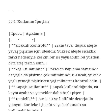
—
## 4. Kullanım İpuçları
| İpucu | Açıklama |
|——-|———-|
| **Sıcaklık Kontrolü** | 22 cm tava, düşük ateşte
yavaş pişirme için idealdir. Yüksek ateşte sıcaklık
farkı nedeniyle keskin bir ısı yayılabilir, bu yüzden
orta ateş tercih edin. |
| **Yağ Kullanımı** | Porselen kaplama sayesinde
az yağla da pişirme çok mümkündür. Ancak, yüksek
yağlı yemeği pişirirken yağ miktarını kontrol edin. |
| **Kapağı Kullanın** | Kapak kullanıldığında, ısı
kaybı azalır ve yemekler daha hızlı pişer. |
| **Temizlik** | Sıcak su ve hafif bir deterjanla
yıkayın. Zor leke için süt veya karbonatlı su
kullanabilirsiniz. |