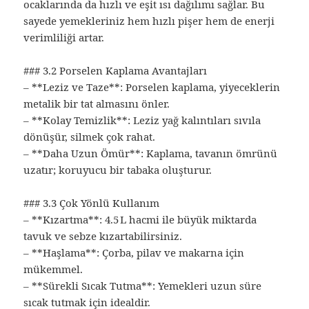
ocaklarında da hızlı ve eşit ısı dağılımı sağlar. Bu
sayede yemekleriniz hem hızlı pişer hem de enerji
verimliliği artar.
### 3.2 Porselen Kaplama Avantajları
– **Leziz ve Taze**: Porselen kaplama, yiyeceklerin
metalik bir tat almasını önler.
– **Kolay Temizlik**: Leziz yağ kalıntıları sıvıla
dönüşür, silmek çok rahat.
– **Daha Uzun Ömür**: Kaplama, tavanın ömrünü
uzatır; koruyucu bir tabaka oluşturur.
### 3.3 Çok Yönlü Kullanım
– **Kızartma**: 4.5 L hacmi ile büyük miktarda
tavuk ve sebze kızartabilirsiniz.
– **Haşlama**: Çorba, pilav ve makarna için
mükemmel.
– **Sürekli Sıcak Tutma**: Yemekleri uzun süre
sıcak tutmak için idealdir.