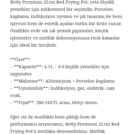
Betty Premium 22 cm Red Frying Pot, orta ölçekli
yemekler için mükemmel bir seçimdir. Porselen
kaplama, indüksiyon uyumu ve şık tasarımı ile hem
işlevsel hem de estetik açıdan üstün bir ürün sunar.
Özellikle evde sık sık yemek pişirenler, küçük
işletmeler ve mutfak dekorasyonuna renk katanlar
için ideal bir tercihtir.
**Özet**:
– **Kapasite**: 4.5 L – 4-6 kişilik yemekler için
uygundur.
– **Malzeme**: Alüminyum + Porselen kaplama.
– **Uyumluluk**: İndüksiyon, gaz, elektrik, cam
ocak.
– **Fiyat**: 280-310 TL arası, bütçe dostu.
Eğer siz de mutfakta hem şıklığı hem de
performansı arıyorsanız, Betty Premium 22 cm Red
Frying Pot’u mutlaka denemelisiniz. Mutfak