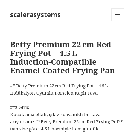
scalerasystems
MENÜ
VE
BILEŞENLER
Betty Premium 22 cm Red
Frying Pot – 4.5 L
Induction‑Compatible
Enamel‑Coated Frying Pan
## Betty Premium 22 cm Red Frying Pot – 4.5 L
İndüksiyon Uyumlu Porselen Kaplı Tava
### Giriş
Küçük ama etkili, şık ve dayanıklı bir tava
arıyorsanız **Betty Premium 22 cm Red Frying Pot**
tam size göre. 4.5 L hacmiyle hem günlük