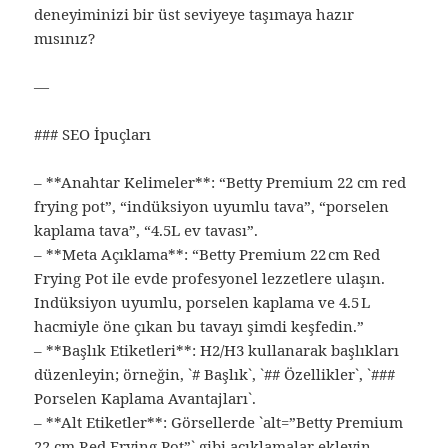
deneyiminizi bir üst seviyeye taşımaya hazır
mısınız?
—
### SEO İpuçları
– **Anahtar Kelimeler**: “Betty Premium 22 cm red
frying pot”, “indüksiyon uyumlu tava”, “porselen
kaplama tava”, “4.5L ev tavası”.
– **Meta Açıklama**: “Betty Premium 22 cm Red
Frying Pot ile evde profesyonel lezzetlere ulaşın.
Indüksiyon uyumlu, porselen kaplama ve 4.5 L
hacmiyle öne çıkan bu tavayı şimdi keşfedin.”
– **Başlık Etiketleri**: H2/H3 kullanarak başlıkları
düzenleyin; örneğin, `# Başlık`, `## Özellikler`, `###
Porselen Kaplama Avantajları`.
– **Alt Etiketler**: Görsellerde `alt=”Betty Premium
22 cm Red Frying Pot”` gibi açıklamalar ekleyin.