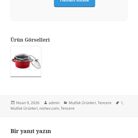
Ürün Görselleri
Yayın
Yazar
Kategoriler
Etiketler
Nisan 9, 2026
admin
Mutfak Ürünleri
,
Tencere
1
,
tarihi
Mutfak Ürünleri
,
nishev.com
,
Tencere
Bir yanıt yazın