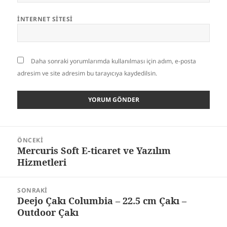
İNTERNET SITESI
Daha sonraki yorumlarımda kullanılması için adım, e-posta
adresim ve site adresim bu tarayıcıya kaydedilsin.
Yazı
ÖNCEKI
gezinmesi
Mercuris Soft E-ticaret ve Yazılım
Önceki
Hizmetleri
yazı:
SONRAKI
Deejo Çakı Columbia – 22.5 cm Çakı –
Sonraki
Outdoor Çakı
yazı: