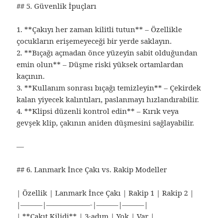
## 5. Güvenlik İpuçları
1. **Çakıyı her zaman kilitli tutun** – Özellikle
çocukların erişemeyeceği bir yerde saklayın.
2. **Bıçağı açmadan önce yüzeyin sabit olduğundan
emin olun** – Düşme riski yüksek ortamlardan
kaçının.
3. **Kullanım sonrası bıçağı temizleyin** – Çekirdek
kalan yiyecek kalıntıları, paslanmayı hızlandırabilir.
4. **Klipsi düzenli kontrol edin** – Kırık veya
gevşek klip, çakının aniden düşmesini sağlayabilir.
—
## 6. Lanmark İnce Çakı vs. Rakip Modeller
| Özellik | Lanmark İnce Çakı | Rakip 1 | Rakip 2 |
|———|——————-|———|———|
| **Çakıt Kilidi** | 3‑adım | Yok | Var |