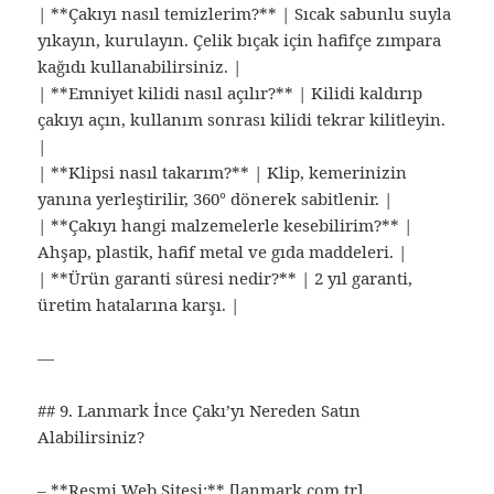
| **Çakıyı nasıl temizlerim?** | Sıcak sabunlu suyla
yıkayın, kurulayın. Çelik bıçak için hafifçe zımpara
kağıdı kullanabilirsiniz. |
| **Emniyet kilidi nasıl açılır?** | Kilidi kaldırıp
çakıyı açın, kullanım sonrası kilidi tekrar kilitleyin.
|
| **Klipsi nasıl takarım?** | Klip, kemerinizin
yanına yerleştirilir, 360° dönerek sabitlenir. |
| **Çakıyı hangi malzemelerle kesebilirim?** |
Ahşap, plastik, hafif metal ve gıda maddeleri. |
| **Ürün garanti süresi nedir?** | 2 yıl garanti,
üretim hatalarına karşı. |
—
## 9. Lanmark İnce Çakı’yı Nereden Satın
Alabilirsiniz?
– **Resmi Web Sitesi:** [lanmark.com.tr]