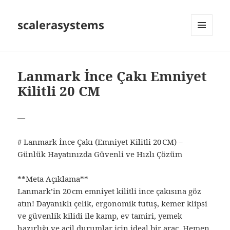
scalerasystems
MENÜ
VE
BILEŞENLER
Lanmark İnce Çakı Emniyet
Kilitli 20 CM
—
# Lanmark İnce Çakı (Emniyet Kilitli 20 CM) –
Günlük Hayatınızda Güvenli ve Hızlı Çözüm
**Meta Açıklama**
Lanmark’in 20 cm emniyet kilitli ince çakısına göz
atın! Dayanıklı çelik, ergonomik tutuş, kemer klipsi
ve güvenlik kilidi ile kamp, ev tamiri, yemek
hazırlığı ve acil durumlar için ideal bir araç. Hemen