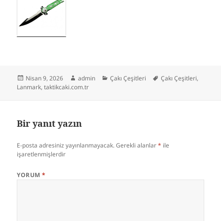
Yayın
Yazar
Kategoriler
Etiketler
Nisan 9, 2026
admin
Çakı Çeşitleri
Çakı Çeşitleri
,
tarihi
Lanmark
,
taktikcaki.com.tr
Bir yanıt yazın
E-posta adresiniz yayınlanmayacak.
Gerekli alanlar
*
ile
işaretlenmişlerdir
YORUM
*