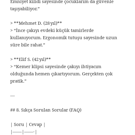
Emniyet kilidi sayesinde çocuklarım da güvenle
taşıyabiliyor.”
> **Mehmet D. (28 yıl)**
> “İnce çakıyı evdeki küçük tamirlerde
kullanıyorum. Ergonomik tutuşu sayesinde uzun
süre bile rahat.”
> **Elif S. (42 yıl)**
> “Kemer klipsi sayesinde çakıyı ihtiyacım
olduğunda hemen çıkartıyorum. Gerçekten çok
pratik.”
—
## 8. Sıkça Sorulan Sorular (FAQ)
| Soru | Cevap |
|——|——-|