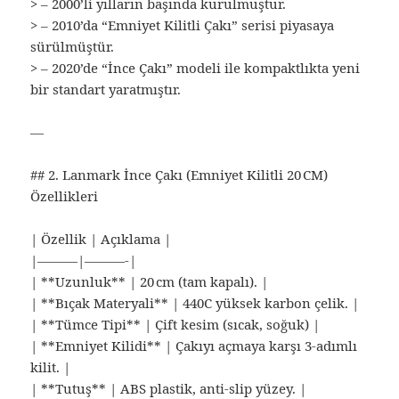
> – 2000’li yılların başında kurulmuştur.
> – 2010’da “Emniyet Kilitli Çakı” serisi piyasaya
sürülmüştür.
> – 2020’de “İnce Çakı” modeli ile kompaktlıkta yeni
bir standart yaratmıştır.
—
## 2. Lanmark İnce Çakı (Emniyet Kilitli 20 CM)
Özellikleri
| Özellik | Açıklama |
|———|———-|
| **Uzunluk** | 20 cm (tam kapalı). |
| **Bıçak Materyali** | 440C yüksek karbon çelik. |
| **Tümce Tipi** | Çift kesim (sıcak, soğuk) |
| **Emniyet Kilidi** | Çakıyı açmaya karşı 3‑adımlı
kilit. |
| **Tutuş** | ABS plastik, anti‑slip yüzey. |