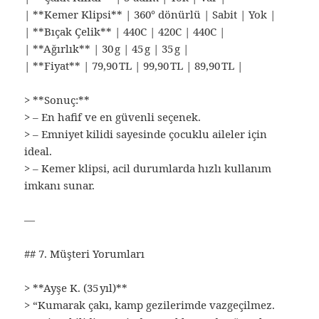
| **Kemer Klipsi** | 360° dönürlü | Sabit | Yok |
| **Bıçak Çelik** | 440C | 420C | 440C |
| **Ağırlık** | 30 g | 45 g | 35 g |
| **Fiyat** | 79,90 TL | 99,90 TL | 89,90 TL |
> **Sonuç:**
> – En hafif ve en güvenli seçenek.
> – Emniyet kilidi sayesinde çocuklu aileler için
ideal.
> – Kemer klipsi, acil durumlarda hızlı kullanım
imkanı sunar.
—
## 7. Müşteri Yorumları
> **Ayşe K. (35 yıl)**
> “Kumarak çakı, kamp gezilerimde vazgeçilmez.