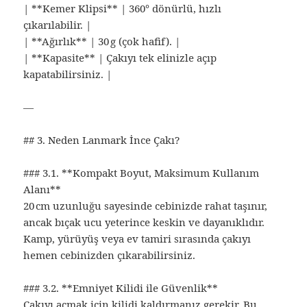
| **Kemer Klipsi** | 360° dönürlü, hızlı
çıkarılabilir. |
| **Ağırlık** | 30 g (çok hafif). |
| **Kapasite** | Çakıyı tek elinizle açıp
kapatabilirsiniz. |
—
## 3. Neden Lanmark İnce Çakı?
### 3.1. **Kompakt Boyut, Maksimum Kullanım
Alanı**
20 cm uzunluğu sayesinde cebinizde rahat taşınır,
ancak bıçak ucu yeterince keskin ve dayanıklıdır.
Kamp, yürüyüş veya ev tamiri sırasında çakıyı
hemen cebinizden çıkarabilirsiniz.
### 3.2. **Emniyet Kilidi ile Güvenlik**
Çakıyı açmak için kilidi kaldırmanız gerekir. Bu,