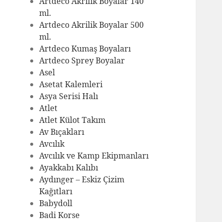
Artdeco Akrilik Boyalar 140
ml.
Artdeco Akrilik Boyalar 500
ml.
Artdeco Kumaş Boyaları
Artdeco Sprey Boyalar
Asel
Asetat Kalemleri
Asya Serisi Halı
Atlet
Atlet Külot Takım
Av Bıçakları
Avcılık
Avcılık ve Kamp Ekipmanları
Ayakkabı Kalıbı
Aydınger – Eskiz Çizim
Kağıtları
Babydoll
Badi Korse