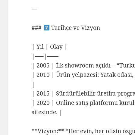
—
###
Tarihçe ve Vizyon
| Yıl | Olay |
|—–|——|
| 2005 | İlk showroom açıldı – “Turku
| 2010 | Ürün yelpazesi: Yatak odası, 
|
| 2015 | Sürdürülebilir üretim progra
| 2020 | Online satış platformu kurul
sitesinde. |
**Vizyon:** “Her evin, her ofisin özg