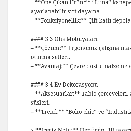
– **Öne Çıkan Ürün:** “Luna” kanepe
ayarlanabilir sırt dayama.
– **Fonksiyonellik:** Çift katlı depol
#### 3.3 Ofis Mobilyaları
– **Çözüm:** Ergonomik çalışma masa
oturma setleri.
– **Avantaj:** Çevre dostu malzemele
#### 3.4 Ev Dekorasyonu
– **Aksesuarlar:** Tablo çerçeveleri,
süsleri.
– **Trend:** “Boho chic” ve “Industrial
> **İçerik Notu:** Her ürün, 3D tasar