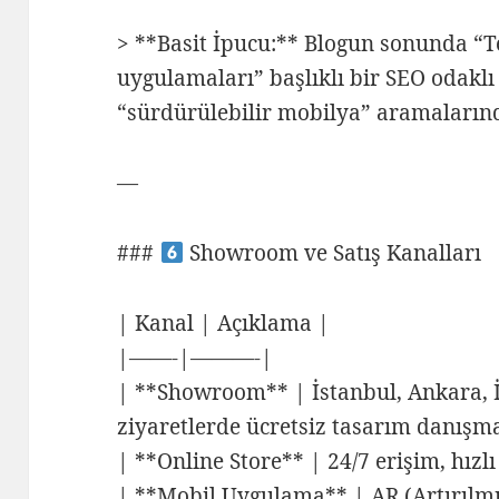
> **Basit İpucu:** Blogun sonunda “T
uygulamaları” başlıklı bir SEO odaklı
“sürdürülebilir mobilya” aramalarında
—
###
Showroom ve Satış Kanalları
| Kanal | Açıklama |
|——-|———-|
| **Showroom** | İstanbul, Ankara, 
ziyaretlerde ücretsiz tasarım danışma
| **Online Store** | 24/7 erişim, hızlı
| **Mobil Uygulama** | AR (Artırılmış