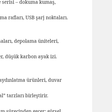
 serisi – dokuma kumaş,
ama rafları, USB şarj noktaları.
ları, depolama üniteleri,
r, düşük karbon ayak izi.
 aydınlatma ürünleri, duvar
” tarzları birleştirir.
ım sürecinden geçer; görsel