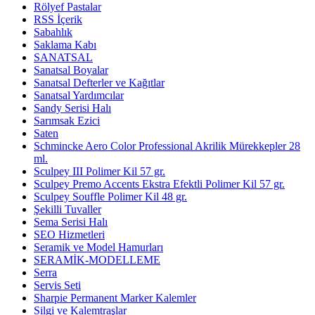
Rölyef Pastalar
RSS İçerik
Sabahlık
Saklama Kabı
SANATSAL
Sanatsal Boyalar
Sanatsal Defterler ve Kağıtlar
Sanatsal Yardımcılar
Sandy Serisi Halı
Sarımsak Ezici
Saten
Schmincke Aero Color Professional Akrilik Mürekkepler 28
ml.
Sculpey III Polimer Kil 57 gr.
Sculpey Premo Accents Ekstra Efektli Polimer Kil 57 gr.
Sculpey Souffle Polimer Kil 48 gr.
Şekilli Tuvaller
Sema Serisi Halı
SEO Hizmetleri
Seramik ve Model Hamurları
SERAMİK-MODELLEME
Serra
Servis Seti
Sharpie Permanent Marker Kalemler
Silgi ve Kalemtraşlar