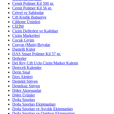
Cernit Polimer Kil 500 gr.
Cernit Polimer Kil 56 gr.
Cetvel ve Şablonlar
Çift Kişilik Battaniye
Ciltleme Ürünleri
ÇİZİM
Çizim Defterleri ve Kağıtları
Çizim Markerleri
Çocuk Giyim
Crayon (Mum) Boyalar
Dantelli Külot
DAS Smart Polimer Kil 57 gr.
Defterler
Del Rey Çift Uçlu Çizim Marker Kalemi
Dereceli Kalemler
Derin Sisal
Ders Aletleri
Destekli Sütyen
Desteksiz Sütyen
Diğer Aksesuarlar
Diğer Ürünler
Doğa Sporları
Doğa Sporları Ekipmanları
Doğa Sporları ve Avcılık Ekipmanları
Doğa Sporları ve Outdoor Ekipmanları