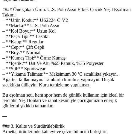
#### Öne Çıkan Ürün: U.S. Polo Assn Erkek Çocuk Yeşil Eşofman
Takımı
– **Ürün Kodu:** US2224-C-V2
– **Marka:** U.S. Polo Assn
– **Kol Boyu:** Uzun Kol
– **Paça Tipi:** Lastikli
– **Kalıp:** Regular
– **Cep:** Çift Cepli
– **Boy:** Normal
– **Kumaş Tipi:** Örme Kumaş
– **İçerik:** Üst Ve Alt: %65 Pamuk, %35 Polyester
– **Stil:** Sportswear
– **Yıkama Talimatı:** Maksimum 30 °C sıcaklıkta yıkayın.
Ağartıcı kullanmayın. Tamburlu kurutma yapmayın. Düşük
sıcaklıkta ütüleyin. Kuru temizleme yapılamaz.
Bu eşofman seti, hem spor hem de günlük kullanım için ideal bir
tercihtir. Yeşil tonları ve rahat kesimiyle çocuğunuzun enerjik
günlerini şıklıkla tamamlar.
—
### 3. Kalite ve Sürdürülebilirlik
Arnetta, ürünlerinde kaliteyi ve çevre bilincini birleştirir.