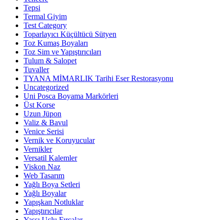
Tepsi
Termal Giyim
Test Category
Toparlayıcı Küçültücü Sütyen
Toz Kumaş Boyaları
Toz Sim ve Yapıştırıcıları
Tulum & Salopet
Tuvaller
TYANA MİMARLIK Tarihi Eser Restorasyonu
Uncategorized
Uni Posca Boyama Markörleri
Üst Korse
Uzun Jüpon
Valiz & Bavul
Venice Serisi
Vernik ve Koruyucular
Vernikler
Versatil Kalemler
Viskon Naz
Web Tasarım
Yağlı Boya Setleri
Yağlı Boyalar
Yapışkan Notluklar
Yapıştırıcılar
Yassı Uçlu Fırçalar