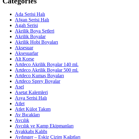
Categories
Ada Serisi Halı
Afgan Serisi Halı
Agah Serisi
Akrilik Boya Setleri
Akrilik Boyalar
Akrilik Hobi Boyaları
Aksesuar
Aksesuarlar
Alt Korse
Artdeco Akrilik Boyalar 140 ml.
Artdeco Akrilik Boyalar 500 ml.
Artdeco Kumaş Boyaları
Artdeco Sprey Boyalar
Asel
Asetat Kalemleri
Asya Serisi Halı
Atlet
Atlet Külot Takım
Av Bıçakları
Avcılık
Avcılık ve Kamp Ekipmanları
Ayakkabı Kalıbı
Aydınger – Eskiz Çizim Kağıtları