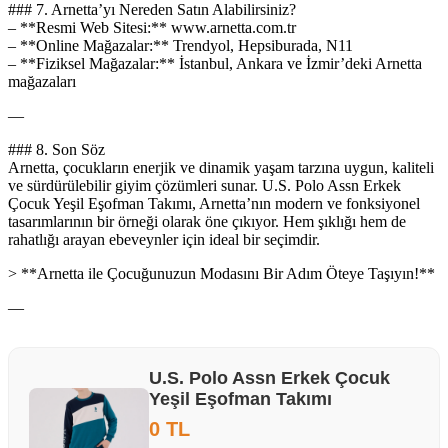
### 7. Arnetta’yı Nereden Satın Alabilirsiniz?
– **Resmi Web Sitesi:** www.arnetta.com.tr
– **Online Mağazalar:** Trendyol, Hepsiburada, N11
– **Fiziksel Mağazalar:** İstanbul, Ankara ve İzmir’deki Arnetta
mağazaları
—
### 8. Son Söz
Arnetta, çocukların enerjik ve dinamik yaşam tarzına uygun, kaliteli
ve sürdürülebilir giyim çözümleri sunar. U.S. Polo Assn Erkek
Çocuk Yeşil Eşofman Takımı, Arnetta’nın modern ve fonksiyonel
tasarımlarının bir örneği olarak öne çıkıyor. Hem şıklığı hem de
rahatlığı arayan ebeveynler için ideal bir seçimdir.
> **Arnetta ile Çocuğunuzun Modasını Bir Adım Öteye Taşıyın!**
—
U.S. Polo Assn Erkek Çocuk
Yeşil Eşofman Takımı
0 TL