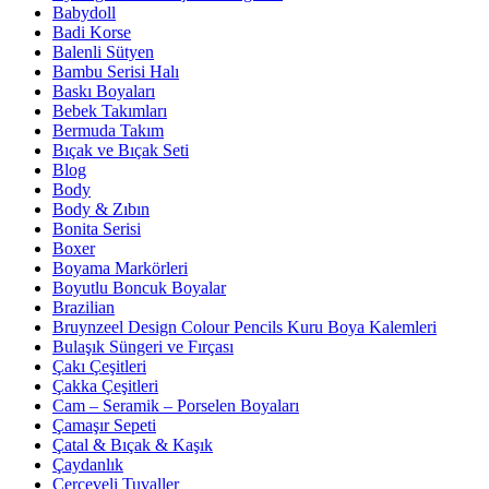
Babydoll
Badi Korse
Balenli Sütyen
Bambu Serisi Halı
Baskı Boyaları
Bebek Takımları
Bermuda Takım
Bıçak ve Bıçak Seti
Blog
Body
Body & Zıbın
Bonita Serisi
Boxer
Boyama Markörleri
Boyutlu Boncuk Boyalar
Brazilian
Bruynzeel Design Colour Pencils Kuru Boya Kalemleri
Bulaşık Süngeri ve Fırçası
Çakı Çeşitleri
Çakka Çeşitleri
Cam – Seramik – Porselen Boyaları
Çamaşır Sepeti
Çatal & Bıçak & Kaşık
Çaydanlık
Çerçeveli Tuvaller