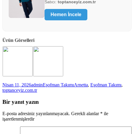
Satıcı:
toptanceyiz.com.tr
Hemen İncele
Ürün Görselleri
Yayın
Yazar
Kategoriler
Etiketler
Nisan 11, 2026
admin
Eşofman Takımı
Arnetta
,
Eşofman Takımı
,
tarihi
toptanceyiz.com.tr
Bir yanıt yazın
E-posta adresiniz yayınlanmayacak.
Gerekli alanlar
*
ile
işaretlenmişlerdir