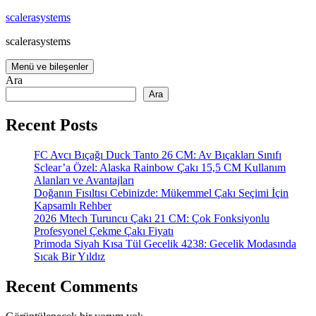
İçeriğe
scalerasystems
atla
scalerasystems
Menü ve bileşenler
Ara
Ara
Recent Posts
FC Avcı Bıçağı Duck Tanto 26 CM: Av Bıçakları Sınıfı
Sclear’a Özel: Alaska Rainbow Çakı 15,5 CM Kullanım
Alanları ve Avantajları
Doğanın Fısıltısı Cebinizde: Mükemmel Çakı Seçimi İçin
Kapsamlı Rehber
2026 Mtech Turuncu Çakı 21 CM: Çok Fonksiyonlu
Profesyonel Çekme Çakı Fiyatı
Primoda Siyah Kısa Tül Gecelik 4238: Gecelik Modasında
Sıcak Bir Yıldız
Recent Comments