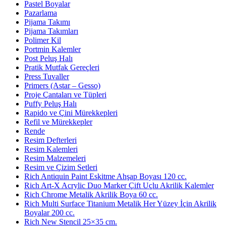
Pastel Boyalar
Pazarlama
Pijama Takımı
Pijama Takımları
Polimer Kil
Portmin Kalemler
Post Peluş Halı
Pratik Mutfak Gereçleri
Press Tuvaller
Primers (Astar – Gesso)
Proje Çantaları ve Tüpleri
Puffy Peluş Halı
Rapido ve Çini Mürekkepleri
Refil ve Mürekkepler
Rende
Resim Defterleri
Resim Kalemleri
Resim Malzemeleri
Resim ve Çizim Setleri
Rich Antiquin Paint Eskitme Ahşap Boyası 120 cc.
Rich Art-X Acrylic Duo Marker Çift Uçlu Akrilik Kalemler
Rich Chrome Metalik Akrilik Boya 60 cc.
Rich Multi Surface Titanium Metalik Her Yüzey İçin Akrilik
Boyalar 200 cc.
Rich New Stencil 25×35 cm.