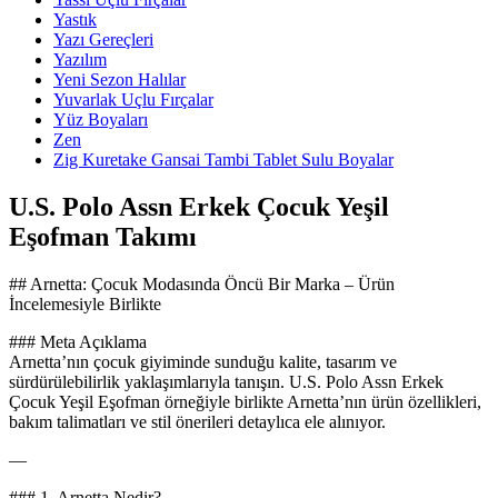
Yastık
Yazı Gereçleri
Yazılım
Yeni Sezon Halılar
Yuvarlak Uçlu Fırçalar
Yüz Boyaları
Zen
​Zig Kuretake Gansai Tambi Tablet Sulu Boyalar
U.S. Polo Assn Erkek Çocuk Yeşil
Eşofman Takımı
## Arnetta: Çocuk Modasında Öncü Bir Marka – Ürün
İncelemesiyle Birlikte
### Meta Açıklama
Arnetta’nın çocuk giyiminde sunduğu kalite, tasarım ve
sürdürülebilirlik yaklaşımlarıyla tanışın. U.S. Polo Assn Erkek
Çocuk Yeşil Eşofman örneğiyle birlikte Arnetta’nın ürün özellikleri,
bakım talimatları ve stil önerileri detaylıca ele alınıyor.
—
### 1. Arnetta Nedir?