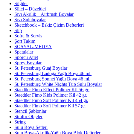
Silgiler
Silici – Düzeltici
Sıvı Akrilik – Airbrush Boyalar
Sıvı Suluboyalar
Sketchbook – Eskiz Çizim Defterleri
Slip
Sofra & Servis
Şort Takım
SOSYAL-MEDYA
Spatulalar
Sporcu Atlet
Sprey Boyalar
St. Petersburg Guaj Boyalar
St. Petersburg Ladoga Yağlı Boya 46 ml.
St. Petersburg Sonnet Yağlı Boya 46 ml.
St. Petersburg White Nights Tüp Sulu Boyalar
Staedtler Fimo Effect Polimer Kil 56 gr.
Staedtler Fimo Kids Polimer Kil 42 gr.
Staedtler Fimo Soft Polimer Kil 454 gr.
Staedtler Fimo Soft Polimer Kil 57 gr.
Stencil Şablonlar
Strafor Objeler
String
Sulu Boya Setleri
Sulu Boya-Akrilik-Yağlı Boya Blok Defterler