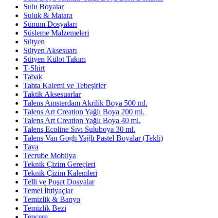
Sulu Boyalar
Suluk & Matara
Sunum Dosyaları
Süsleme Malzemeleri
Sütyen
Sütyen Aksesuarı
Sütyen Külot Takım
T-Shirt
Tabak
Tahta Kalemi ve Tebeşirler
Taktik Aksesuarlar
Talens Amsterdam Akrilik Boya 500 ml.
Talens Art Creation Yağlı Boya 200 ml.
Talens Art Creation Yağlı Boya 40 ml.
Talens Ecoline Sıvı Suluboya 30 ml.
Talens Van Gogh Yağlı Pastel Boyalar (Tekli)
Tava
Tecrube Mobilya
Teknik Çizim Gereçleri
Teknik Çizim Kalemleri
Telli ve Poşet Dosyalar
Temel İhtiyaçlar
Temizlik & Banyo
Temizlik Bezi
Tencere