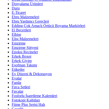
Dosyalama Ürünleri
Duru
E-Ticaret
Ebru Malzemeleri
Ebru Yardımcı Gereçleri
Edding Çok Amaçlı Örtücü Boyama Markörleri
El Becerileri
Elbise
Elişi Malzemeleri
Emzirme
Emzirme Sütyeni
Epoksi Reçineler
Erkek Boxer
Erkek Giyim
Eşofman Takımı
Etiketler
Ev Düzeni & Dekorasyon
Evalar
Fanila
Fırça Setleri
Fırçalar
Fosforlu İşaretleme Kalemleri
Fotokopi Kağıtları
Füme Plus Serisi Halı
Gecelik