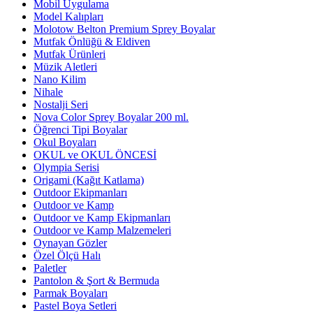
Mobil Uygulama
Model Kalıpları
Molotow Belton Premium Sprey Boyalar
Mutfak Önlüğü & Eldiven
Mutfak Ürünleri
Müzik Aletleri
Nano Kilim
Nihale
Nostalji Seri
Nova Color Sprey Boyalar 200 ml.
Öğrenci Tipi Boyalar
Okul Boyaları
OKUL ve OKUL ÖNCESİ
Olympia Serisi
Origami (Kağıt Katlama)
Outdoor Ekipmanları
Outdoor ve Kamp
Outdoor ve Kamp Ekipmanları
Outdoor ve Kamp Malzemeleri
Oynayan Gözler
Özel Ölçü Halı
Paletler
Pantolon & Şort & Bermuda
Parmak Boyaları
Pastel Boya Setleri