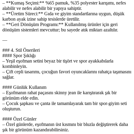
– **Kumaş Seçimi:** %65 pamuk, %35 polyester karışımı, nefes
alabilir ve nefes alabilir bir yapıya sahiptir.
– **Üretim Süreci:** Gıda ve giyim standartlarına uygun, düşük
karbon ayak izine sahip tesislerde üretilir.
– **Geri Dönüşüm Programı:** Kullanılmış ürünler için geri
dönüşüm sistemleri mevcuttur; bu sayede atık miktarı azaltılır.
—
### 4. Stil Önerileri
#### Spor Şıklığı
– Yeşil eşofman setini beyaz bir tişört ve spor ayakkabılarla
kombinleyin.
– Çift cepli tasarımı, çocuğun favori oyuncaklarını rahatça taşımasını
sağlar.
#### Günlük Kullanım
– Eşofmanın rahat paçasını skinny jean ile karıştırarak şık bir
görünüm elde edin.
– Çocuk şapkası ve çanta ile tamamlayarak tam bir spor-giyim seti
oluşturun.
#### Özel Günler
– Özel günlerde, eşofmanın üst kısmını bir bluzla değiştirerek daha
şık bir görünüm kazandırabilirsiniz.