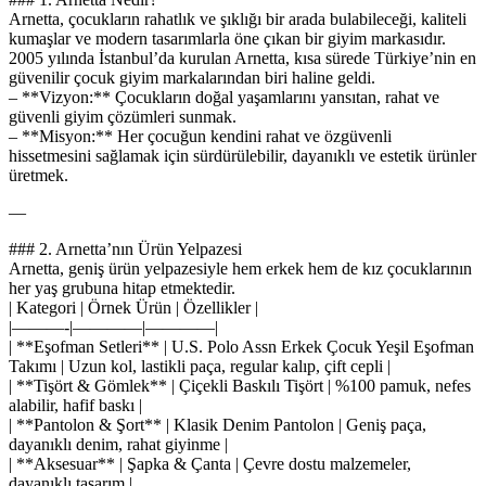
Arnetta, çocukların rahatlık ve şıklığı bir arada bulabileceği, kaliteli
kumaşlar ve modern tasarımlarla öne çıkan bir giyim markasıdır.
2005 yılında İstanbul’da kurulan Arnetta, kısa sürede Türkiye’nin en
güvenilir çocuk giyim markalarından biri haline geldi.
– **Vizyon:** Çocukların doğal yaşamlarını yansıtan, rahat ve
güvenli giyim çözümleri sunmak.
– **Misyon:** Her çocuğun kendini rahat ve özgüvenli
hissetmesini sağlamak için sürdürülebilir, dayanıklı ve estetik ürünler
üretmek.
—
### 2. Arnetta’nın Ürün Yelpazesi
Arnetta, geniş ürün yelpazesiyle hem erkek hem de kız çocuklarının
her yaş grubuna hitap etmektedir.
| Kategori | Örnek Ürün | Özellikler |
|———-|————|————|
| **Eşofman Setleri** | U.S. Polo Assn Erkek Çocuk Yeşil Eşofman
Takımı | Uzun kol, lastikli paça, regular kalıp, çift cepli |
| **Tişört & Gömlek** | Çiçekli Baskılı Tişört | %100 pamuk, nefes
alabilir, hafif baskı |
| **Pantolon & Şort** | Klasik Denim Pantolon | Geniş paça,
dayanıklı denim, rahat giyinme |
| **Aksesuar** | Şapka & Çanta | Çevre dostu malzemeler,
dayanıklı tasarım |