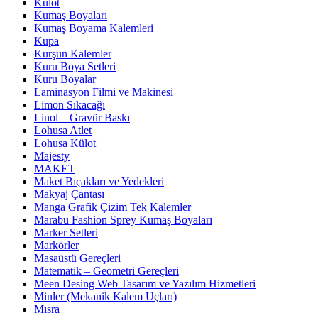
Külot
Kumaş Boyaları
Kumaş Boyama Kalemleri
Kupa
Kurşun Kalemler
Kuru Boya Setleri
Kuru Boyalar
Laminasyon Filmi ve Makinesi
Limon Sıkacağı
Linol – Gravür Baskı
Lohusa Atlet
Lohusa Külot
Majesty
MAKET
Maket Bıçakları ve Yedekleri
Makyaj Çantası
Manga Grafik Çizim Tek Kalemler
Marabu Fashion Sprey Kumaş Boyaları
Marker Setleri
Markörler
Masaüstü Gereçleri
Matematik – Geometri Gereçleri
Meen Desing Web Tasarım ve Yazılım Hizmetleri
Minler (Mekanik Kalem Uçları)
Mısra