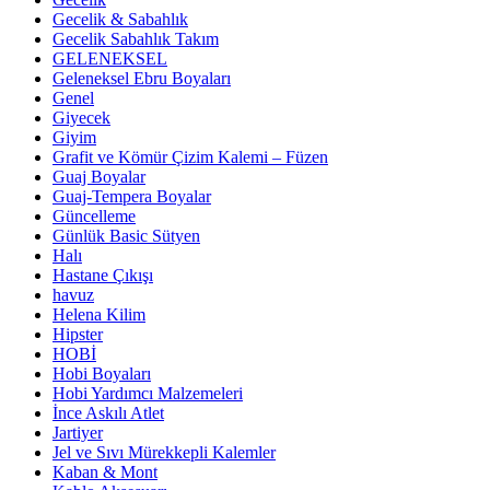
Gecelik & Sabahlık
Gecelik Sabahlık Takım
GELENEKSEL
Geleneksel Ebru Boyaları
Genel
Giyecek
Giyim
Grafit ve Kömür Çizim Kalemi – Füzen
Guaj Boyalar
Guaj-Tempera Boyalar
Güncelleme
Günlük Basic Sütyen
Halı
Hastane Çıkışı
havuz
Helena Kilim
Hipster
HOBİ
Hobi Boyaları
Hobi Yardımcı Malzemeleri
İnce Askılı Atlet
Jartiyer
Jel ve Sıvı Mürekkepli Kalemler
Kaban & Mont