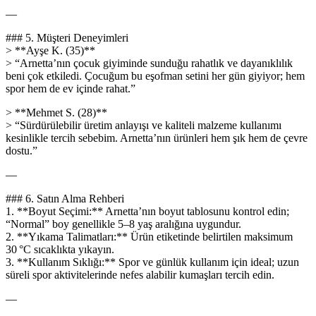
—
### 5. Müşteri Deneyimleri
> **Ayşe K. (35)**
> “Arnetta’nın çocuk giyiminde sunduğu rahatlık ve dayanıklılık
beni çok etkiledi. Çocuğum bu eşofman setini her gün giyiyor; hem
spor hem de ev içinde rahat.”
> **Mehmet S. (28)**
> “Sürdürülebilir üretim anlayışı ve kaliteli malzeme kullanımı
kesinlikle tercih sebebim. Arnetta’nın ürünleri hem şık hem de çevre
dostu.”
—
### 6. Satın Alma Rehberi
1. **Boyut Seçimi:** Arnetta’nın boyut tablosunu kontrol edin;
“Normal” boy genellikle 5–8 yaş aralığına uygundur.
2. **Yıkama Talimatları:** Ürün etiketinde belirtilen maksimum
30 °C sıcaklıkta yıkayın.
3. **Kullanım Sıklığı:** Spor ve günlük kullanım için ideal; uzun
süreli spor aktivitelerinde nefes alabilir kumaşları tercih edin.
—