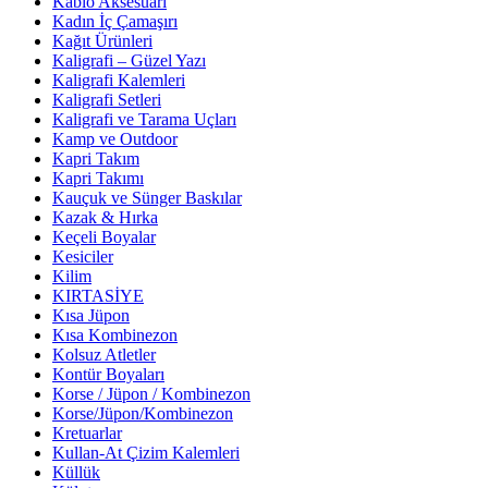
Kablo Aksesuarı
Kadın İç Çamaşırı
Kağıt Ürünleri
Kaligrafi – Güzel Yazı
Kaligrafi Kalemleri
Kaligrafi Setleri
Kaligrafi ve Tarama Uçları
Kamp ve Outdoor
Kapri Takım
Kapri Takımı
Kauçuk ve Sünger Baskılar
Kazak & Hırka
Keçeli Boyalar
Kesiciler
Kilim
KIRTASİYE
Kısa Jüpon
Kısa Kombinezon
Kolsuz Atletler
Kontür Boyaları
Korse / Jüpon / Kombinezon
Korse/Jüpon/Kombinezon
Kretuarlar
Kullan-At Çizim Kalemleri
Küllük