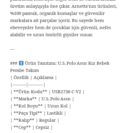
üretim anlayışıyla öne çıkar. Arnetta’nın ürünleri,
%100 pamuk, organik kumaşlar ve güvenilir
markalara ait parçalar içerir. Bu sayede hem
ebeveynler hem de çocuklar için güvenli, nefes
alabilir ve uzun ömürlü giysiler sunar.
—
###
Ürün Tanıtımı: U.S. Polo Assn Kız Bebek
Pembe Takım
| Özellik | Açıklama |
|———|———-|
| **Ürün Kodu** | USB2738‑C‑V2 |
| **Marka** | U.S. Polo Assn |
| **Kol Boyu** | Uzun Kol |
| **Paça Tipi** | Lastikli |
| **Kalıp** | Regular |
| **Cep** | Cepsiz |