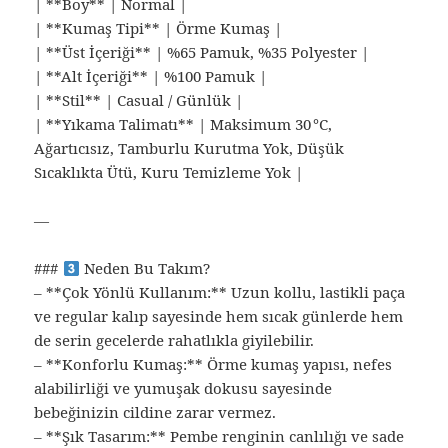
| **Boy** | Normal |
| **Kumaş Tipi** | Örme Kumaş |
| **Üst İçeriği** | %65 Pamuk, %35 Polyester |
| **Alt İçeriği** | %100 Pamuk |
| **Stil** | Casual / Günlük |
| **Yıkama Talimatı** | Maksimum 30 °C,
Ağartıcısız, Tamburlu Kurutma Yok, Düşük
Sıcaklıkta Ütü, Kuru Temizleme Yok |
—
###
Neden Bu Takım?
– **Çok Yönlü Kullanım:** Uzun kollu, lastikli paça
ve regular kalıp sayesinde hem sıcak günlerde hem
de serin gecelerde rahatlıkla giyilebilir.
– **Konforlu Kumaş:** Örme kumaş yapısı, nefes
alabilirliği ve yumuşak dokusu sayesinde
bebeğinizin cildine zarar vermez.
– **Şık Tasarım:** Pembe renginin canlılığı ve sade