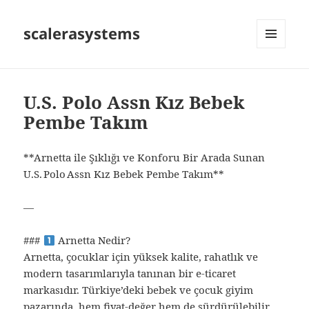
scalerasystems
MENÜ
VE
BILEŞENLER
U.S. Polo Assn Kız Bebek
Pembe Takım
**Arnetta ile Şıklığı ve Konforu Bir Arada Sunan
U.S. Polo Assn Kız Bebek Pembe Takım**
—
###
Arnetta Nedir?
Arnetta, çocuklar için yüksek kalite, rahatlık ve
modern tasarımlarıyla tanınan bir e-ticaret
markasıdır. Türkiye’deki bebek ve çocuk giyim
pazarında, hem fiyat‑değer hem de sürdürülebilir