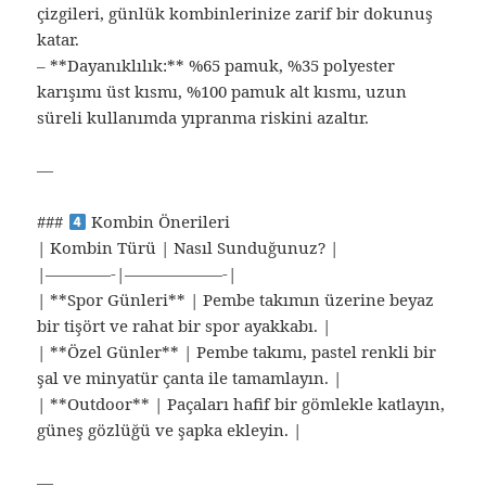
çizgileri, günlük kombinlerinize zarif bir dokunuş
katar.
– **Dayanıklılık:** %65 pamuk, %35 polyester
karışımı üst kısmı, %100 pamuk alt kısmı, uzun
süreli kullanımda yıpranma riskini azaltır.
—
###
Kombin Önerileri
| Kombin Türü | Nasıl Sunduğunuz? |
|————-|——————-|
| **Spor Günleri** | Pembe takımın üzerine beyaz
bir tişört ve rahat bir spor ayakkabı. |
| **Özel Günler** | Pembe takımı, pastel renkli bir
şal ve minyatür çanta ile tamamlayın. |
| **Outdoor** | Paçaları hafif bir gömlekle katlayın,
güneş gözlüğü ve şapka ekleyin. |
—