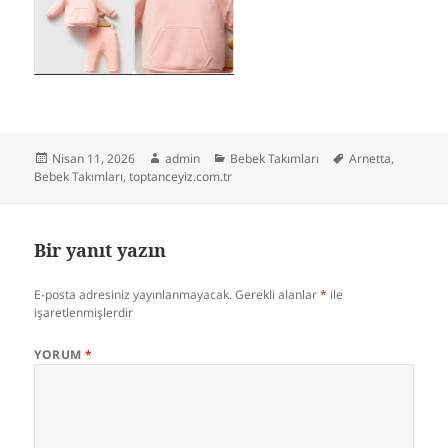
Yayın
Yazar
Kategoriler
Etiketler
Nisan 11, 2026
admin
Bebek Takımları
Arnetta
,
tarihi
Bebek Takımları
,
toptanceyiz.com.tr
Bir yanıt yazın
E-posta adresiniz yayınlanmayacak.
Gerekli alanlar
*
ile
işaretlenmişlerdir
YORUM
*