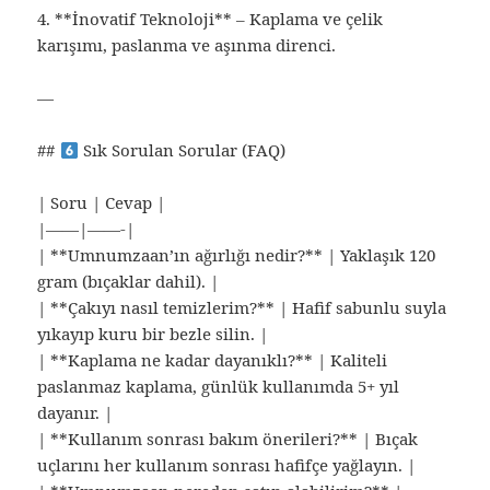
4. **İnovatif Teknoloji** – Kaplama ve çelik
karışımı, paslanma ve aşınma direnci.
—
##
Sık Sorulan Sorular (FAQ)
| Soru | Cevap |
|——|——-|
| **Umnumzaan’ın ağırlığı nedir?** | Yaklaşık 120
gram (bıçaklar dahil). |
| **Çakıyı nasıl temizlerim?** | Hafif sabunlu suyla
yıkayıp kuru bir bezle silin. |
| **Kaplama ne kadar dayanıklı?** | Kaliteli
paslanmaz kaplama, günlük kullanımda 5+ yıl
dayanır. |
| **Kullanım sonrası bakım önerileri?** | Bıçak
uçlarını her kullanım sonrası hafifçe yağlayın. |