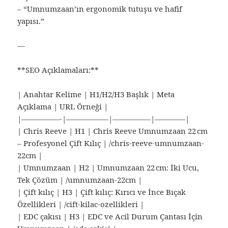
– “Umnumzaan’ın ergonomik tutuşu ve hafif
yapısı.”
—
**SEO Açıklamaları:**
| Anahtar Kelime | H1/H2/H3 Başlık | Meta
Açıklama | URL Örneği |
|—————-|—————–|—————|————|
| Chris Reeve | H1 | Chris Reeve Umnumzaan 22 cm
– Profesyonel Çift Kılıç | /chris-reeve-umnumzaan-
22cm |
| Umnumzaan | H2 | Umnumzaan 22 cm: İki Ucu,
Tek Çözüm | /umnumzaan-22cm |
| Çift kılıç | H3 | Çift kılıç: Kırıcı ve İnce Bıçak
Özellikleri | /cift-kilac-ozellikleri |
| EDC çakısı | H3 | EDC ve Acil Durum Çantası İçin