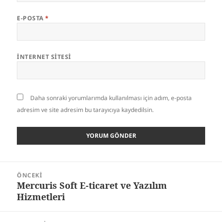
E-POSTA
*
İNTERNET SITESI
Daha sonraki yorumlarımda kullanılması için adım, e-posta
adresim ve site adresim bu tarayıcıya kaydedilsin.
Yazı
ÖNCEKI
gezinmesi
Mercuris Soft E-ticaret ve Yazılım
Önceki
Hizmetleri
yazı: