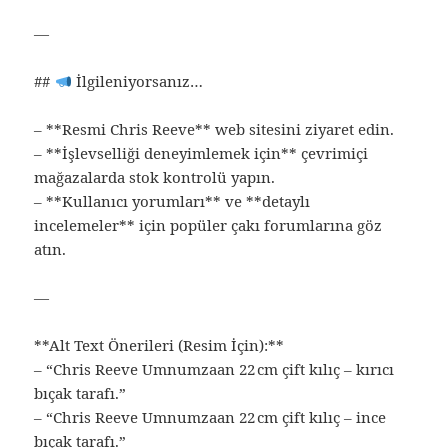
—
##
İlgileniyorsanız…
– **Resmi Chris Reeve** web sitesini ziyaret edin.
– **İşlevselliği deneyimlemek için** çevrimiçi
mağazalarda stok kontrolü yapın.
– **Kullanıcı yorumları** ve **detaylı
incelemeler** için popüler çakı forumlarına göz
atın.
—
**Alt Text Önerileri (Resim İçin):**
– “Chris Reeve Umnumzaan 22 cm çift kılıç – kırıcı
bıçak tarafı.”
– “Chris Reeve Umnumzaan 22 cm çift kılıç – ince
bıçak tarafı.”