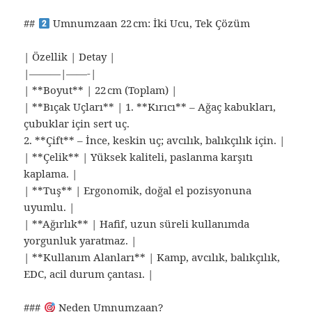
##
Umnumzaan 22 cm: İki Ucu, Tek Çözüm
| Özellik | Detay |
|———|——-|
| **Boyut** | 22 cm (Toplam) |
| **Bıçak Uçları** | 1. **Kırıcı** – Ağaç kabukları,
çubuklar için sert uç.
2. **Çift** – İnce, keskin uç; avcılık, balıkçılık için. |
| **Çelik** | Yüksek kaliteli, paslanma karşıtı
kaplama. |
| **Tuş** | Ergonomik, doğal el pozisyonuna
uyumlu. |
| **Ağırlık** | Hafif, uzun süreli kullanımda
yorgunluk yaratmaz. |
| **Kullanım Alanları** | Kamp, avcılık, balıkçılık,
EDC, acil durum çantası. |
###
Neden Umnumzaan?