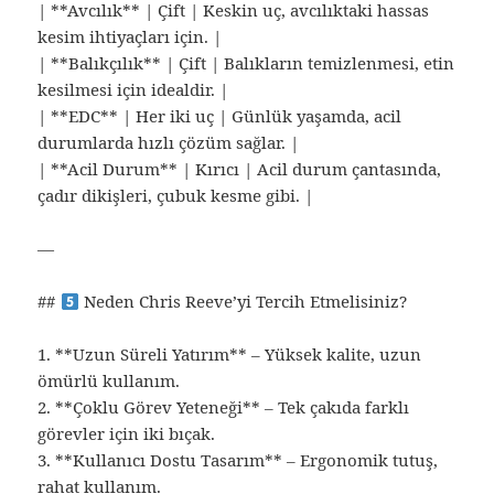
| **Avcılık** | Çift | Keskin uç, avcılıktaki hassas
kesim ihtiyaçları için. |
| **Balıkçılık** | Çift | Balıkların temizlenmesi, etin
kesilmesi için idealdir. |
| **EDC** | Her iki uç | Günlük yaşamda, acil
durumlarda hızlı çözüm sağlar. |
| **Acil Durum** | Kırıcı | Acil durum çantasında,
çadır dikişleri, çubuk kesme gibi. |
—
##
Neden Chris Reeve’yi Tercih Etmelisiniz?
1. **Uzun Süreli Yatırım** – Yüksek kalite, uzun
ömürlü kullanım.
2. **Çoklu Görev Yeteneği** – Tek çakıda farklı
görevler için iki bıçak.
3. **Kullanıcı Dostu Tasarım** – Ergonomik tutuş,
rahat kullanım.