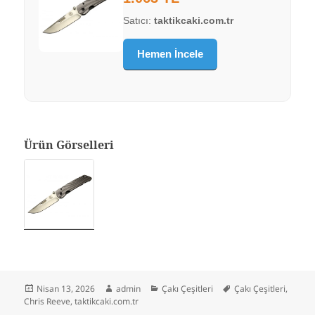
Satıcı:
taktikcaki.com.tr
Hemen İncele
Ürün Görselleri
Yayın
Yazar
Kategoriler
Etiketler
Nisan 13, 2026
admin
Çakı Çeşitleri
Çakı Çeşitleri
,
tarihi
Chris Reeve
,
taktikcaki.com.tr