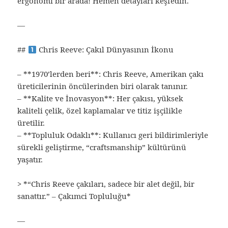
ergonomi bir arada! Hemen detayları keşfedin.
—
##
Chris Reeve: Çakıl Dünyasının İkonu
– **1970’lerden beri**: Chris Reeve, Amerikan çakı
üreticilerinin öncülerinden biri olarak tanınır.
– **Kalite ve İnovasyon**: Her çakısı, yüksek
kaliteli çelik, özel kaplamalar ve titiz işçilikle
üretilir.
– **Topluluk Odaklı**: Kullanıcı geri bildirimleriyle
sürekli geliştirme, “craftsmanship” kültürünü
yaşatır.
> *“Chris Reeve çakıları, sadece bir alet değil, bir
sanattır.” – Çakımci Topluluğu*
—