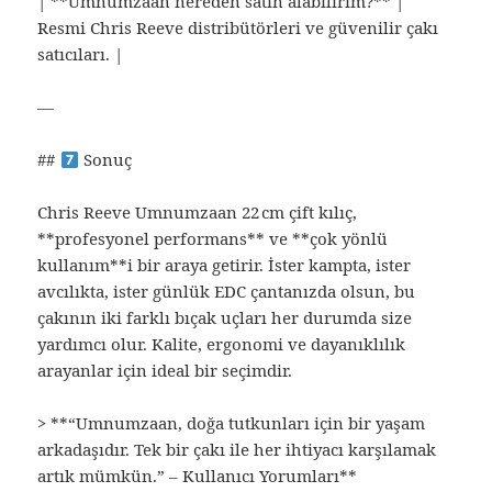
| **Umnumzaan nereden satın alabilirim?** |
Resmi Chris Reeve distribütörleri ve güvenilir çakı
satıcıları. |
—
##
Sonuç
Chris Reeve Umnumzaan 22 cm çift kılıç,
**profesyonel performans** ve **çok yönlü
kullanım**i bir araya getirir. İster kampta, ister
avcılıkta, ister günlük EDC çantanızda olsun, bu
çakının iki farklı bıçak uçları her durumda size
yardımcı olur. Kalite, ergonomi ve dayanıklılık
arayanlar için ideal bir seçimdir.
> **“Umnumzaan, doğa tutkunları için bir yaşam
arkadaşıdır. Tek bir çakı ile her ihtiyacı karşılamak
artık mümkün.” – Kullanıcı Yorumları**