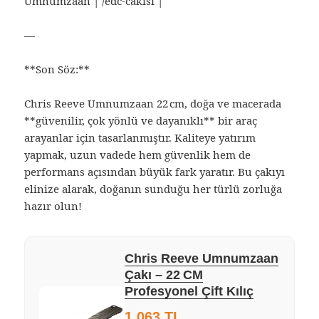
Umnumzaan | /edc-cakisi |
—
**Son Söz:**
Chris Reeve Umnumzaan 22 cm, doğa ve macerada
**güvenilir, çok yönlü ve dayanıklı** bir araç
arayanlar için tasarlanmıştır. Kaliteye yatırım
yapmak, uzun vadede hem güvenlik hem de
performans açısından büyük fark yaratır. Bu çakıyı
elinize alarak, doğanın sunduğu her türlü zorluğa
hazır olun!
Chris Reeve Umnumzaan
Çakı – 22 CM
Profesyonel Çift Kılıç
1.063 TL