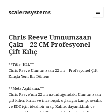
scalerasystems
MENÜ
VE
BILEŞENLER
Chris Reeve Umnumzaan
Çakı – 22 CM Profesyonel
Çift Kılıç
**Title (H1):**
Chris Reeve Umnumzaan 22 cm – Profesyonel Çift
Kılıçta Yeni Bir Dönem
**Meta Açıklama:**
Chris Reeve’nin 22 cm uzunluğundaki Umnumzaan
çift kılıcı, kırıcı ve ince bıçak uçlarıyla kamp, avcılık
ve EDC için ideal bir araç. Kalite, dayanıklılık ve