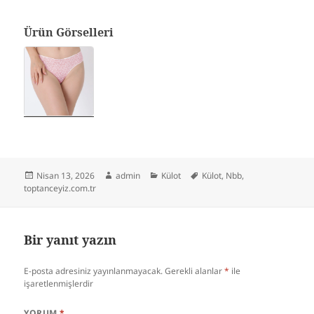
Ürün Görselleri
Yayın
Yazar
Kategoriler
Etiketler
Nisan 13, 2026
admin
Külot
Külot
,
Nbb
,
tarihi
toptanceyiz.com.tr
Bir yanıt yazın
E-posta adresiniz yayınlanmayacak.
Gerekli alanlar
*
ile
işaretlenmişlerdir
YORUM
*