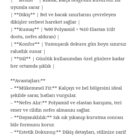
uyumla sarar |
| **Dikiş** | Bel ve bacak sınırlarını çevreleyen
dikişler serbest hareket sağlar |
| **Kumaş** | %90 Polyamid + %10 Elastan (cilt
dostu, nefes aldıran) |
| **Konfor** | Yumuşacık dokusu gün boyu sınırsız
rahatlık sunar |
| **Stil** | Günlük kullanımdan özel günlere kadar
her ortamda şıklık |
**Avantajları:**
– **Mükemmel Fit:** Kalçayı ve bel bölgesini ideal
şekilde sarar, hatları vurgular.
– **Nefes Alır:** Polyamid ve elastan karışımı, teri
emer ve cildin nefes almasını sağlar.
– **Dayanıklılık:** Sık sık yıkanıp kurutma sonrası
bile formunu korur.
– **Estetik Dokunuş:** Dikiş detayları, stilinize zarif