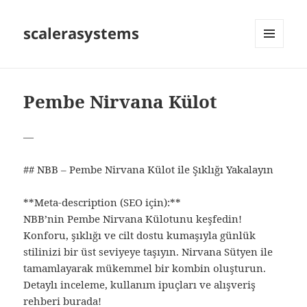
scalerasystems
MENÜ
VE
BILEŞENLER
Pembe Nirvana Külot
—
## NBB – Pembe Nirvana Külot ile Şıklığı Yakalayın
**Meta‑description (SEO için):**
NBB’nin Pembe Nirvana Külotunu keşfedin!
Konforu, şıklığı ve cilt dostu kumaşıyla günlük
stilinizi bir üst seviyeye taşıyın. Nirvana Sütyen ile
tamamlayarak mükemmel bir kombin oluşturun.
Detaylı inceleme, kullanım ipuçları ve alışveriş
rehberi burada!