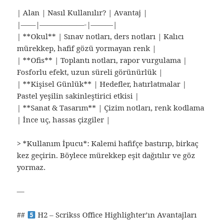
| Alan | Nasıl Kullanılır? | Avantaj |
|——|——————-|———|
| **Okul** | Sınav notları, ders notları | Kalıcı
mürekkep, hafif gözü yormayan renk |
| **Ofis** | Toplantı notları, rapor vurgulama |
Fosforlu efekt, uzun süreli görünürlük |
| **Kişisel Günlük** | Hedefler, hatırlatmalar |
Pastel yeşilin sakinleştirici etkisi |
| **Sanat & Tasarım** | Çizim notları, renk kodlama
| İnce uç, hassas çizgiler |
> *Kullanım İpucu*: Kalemi hafifçe bastırıp, birkaç
kez geçirin. Böylece mürekkep eşit dağıtılır ve göz
yormaz.
—
##
H2 – Scrikss Office Highlighter’ın Avantajları