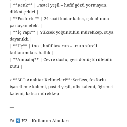
| **Renk** | Pastel yeşil – hafif gözü yormayan,
dikkat çekici |
| **Fosforlu** | 24 saati kadar kalıcı, ışık altında
parlayan efekt |
| **İç Yapı** | Yüksek yoğunluklu mürekkep, suya
dayanıklı |
| **Uç** | İnce, hafif tasarım – uzun süreli
kullanımda rahatlık |
| **Ambalaj** | Çevre dostu, geri dönüştürülebilir
kutu |
> **SEO Anahtar Kelimeleri**: Scrikss, fosforlu
işaretleme kalemi, pastel yeşil, ofis kalemi, öğrenci
kalemi, kalıcı mürekkep
—
##
H2 – Kullanım Alanları