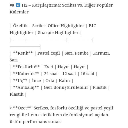
##
H2 – Karşılaştırma: Scrikss vs. Diğer Popüler
Kalemler
| Özellik | Scrikss Office Highlighter | BIC
Highlighter | Sharpie Highlighter |
|———|—————————|—————–|
———————|
| **Renk** | Pastel Yeşil | Sarı, Pembe | Kırmızı,
Sarı |
| **Fosforlu** | Evet | Hayır | Hayır |
| **Kalıcılık** | 24 saat | 12 saat | 16 saat |
| **Uç** | İnce | Orta | Kalın |
| **Ambalaj** | Geri dönüştürülebilir | Plastik |
Plastik |
> **Özet**: Scrikss, fosforlu özelliği ve pastel yeşil
rengi ile hem estetik hem de fonksiyonel açıdan
üstün performans sunar.