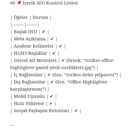
##
İçerik SEO Kontrol Listesi
| Öğeler | Durum |
|——–|——-|
| Başlık (H1) | ✔ |
| Meta Açıklama | ✔ |
| Anahtar Kelimeler | ✔ |
| H2/H3 Başlıklar | ✔ |
| Görsel Alt Metinleri | ✔ (örnek: “scrikss-office-
highlighter-pastel-yesil-ozellikleri.jpg”) |
| İç Bağlantılar | ✔ (örn. “Scrikss ürün yelpazesi”) |
| Dış Bağlantılar | ✔ (örn. “Office Highlighter
karşılaştırması”) |
| Mobil Uyumlu | ✔ |
| Hızlı Yükleme | ✔ |
| Sosyal Paylaşım Butonları | ✔ |
—