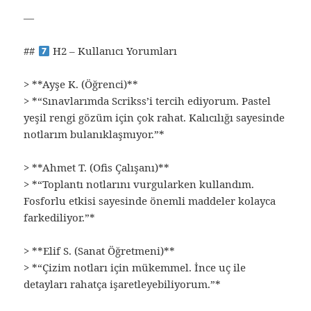
—
##
H2 – Kullanıcı Yorumları
> **Ayşe K. (Öğrenci)**
> *“Sınavlarımda Scrikss’i tercih ediyorum. Pastel
yeşil rengi gözüm için çok rahat. Kalıcılığı sayesinde
notlarım bulanıklaşmıyor.”*
> **Ahmet T. (Ofis Çalışanı)**
> *“Toplantı notlarını vurgularken kullandım.
Fosforlu etkisi sayesinde önemli maddeler kolayca
farkediliyor.”*
> **Elif S. (Sanat Öğretmeni)**
> *“Çizim notları için mükemmel. İnce uç ile
detayları rahatça işaretleyebiliyorum.”*