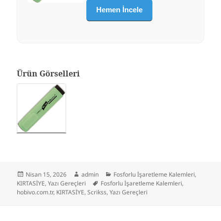
Hemen İncele
Ürün Görselleri
Yayın
Yazar
Kategoriler
Nisan 15, 2026
admin
Fosforlu İşaretleme Kalemleri
,
tarihi
Etiketler
KIRTASİYE
,
Yazı Gereçleri
Fosforlu İşaretleme Kalemleri
,
hobivo.com.tr
,
KIRTASİYE
,
Scrikss
,
Yazı Gereçleri