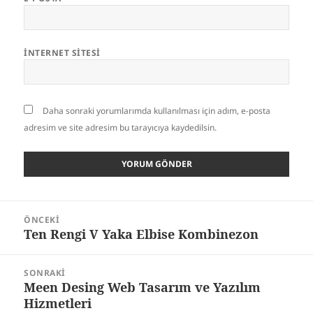
İNTERNET SITESI
Daha sonraki yorumlarımda kullanılması için adım, e-posta
adresim ve site adresim bu tarayıcıya kaydedilsin.
Yazı
ÖNCEKI
gezinmesi
Ten Rengi V Yaka Elbise Kombinezon
Önceki
yazı:
SONRAKI
Meen Desing Web Tasarım ve Yazılım
Sonraki
Hizmetleri
yazı: