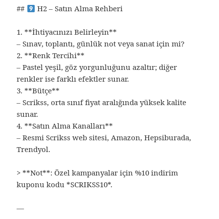
##
H2 – Satın Alma Rehberi
1. **İhtiyacınızı Belirleyin**
– Sınav, toplantı, günlük not veya sanat için mi?
2. **Renk Tercihi**
– Pastel yeşil, göz yorgunluğunu azaltır; diğer
renkler ise farklı efektler sunar.
3. **Bütçe**
– Scrikss, orta sınıf fiyat aralığında yüksek kalite
sunar.
4. **Satın Alma Kanalları**
– Resmi Scrikss web sitesi, Amazon, Hepsiburada,
Trendyol.
> **Not**: Özel kampanyalar için %10 indirim
kuponu kodu *SCRIKSS10*.
—