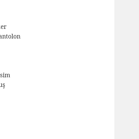
zer
pantolon
esim
uş