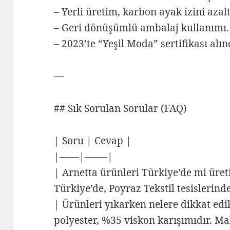
– Yerli üretim, karbon ayak izini azalt
– Geri dönüşümlü ambalaj kullanımı.
– 2023’te “Yeşil Moda” sertifikası alın
—
## Sık Sorulan Sorular (FAQ)
| Soru | Cevap |
|——|——-|
| Arnetta ürünleri Türkiye’de mi üret
Türkiye’de, Poyraz Tekstil tesislerind
| Ürünleri yıkarken nelere dikkat ed
polyester, %35 viskon karışımıdır. 