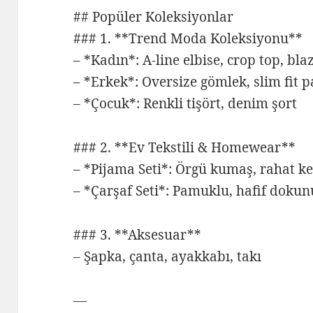
## Popüler Koleksiyonlar
### 1. **Trend Moda Koleksiyonu**
– *Kadın*: A-line elbise, crop top, bla
– *Erkek*: Oversize gömlek, slim fit 
– *Çocuk*: Renkli tişört, denim şort
### 2. **Ev Tekstili & Homewear**
– *Pijama Seti*: Örgü kumaş, rahat k
– *Çarşaf Seti*: Pamuklu, hafif dokun
### 3. **Aksesuar**
– Şapka, çanta, ayakkabı, takı
—