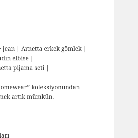
 jean | Arnetta erkek gömlek |
adın elbise |
etta pijama seti |
 “Homewear” koleksiyonundan
ünmek artık mümkün.
ları