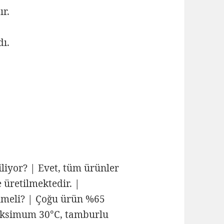
ır.
dı.
iliyor? | Evet, tüm ürünler
e üretilmektedir. |
ilmeli? | Çoğu ürün %65
Maksimum 30°C, tamburlu