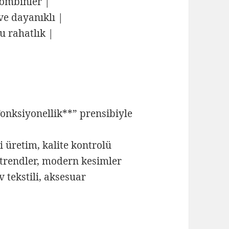
kombinler |
ve dayanıklı |
u rahatlık |
Fonksiyonellik**” prensibiyle
i üretim, kalite kontrolü
 trendler, modern kesimler
v tekstili, aksesuar