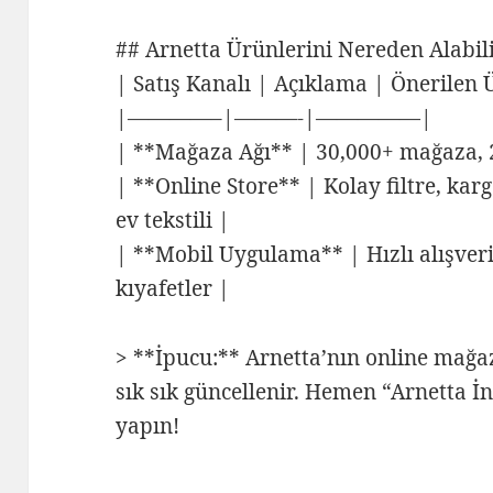
## Arnetta Ürünlerini Nereden Alabili
| Satış Kanalı | Açıklama | Önerilen 
|————–|———-|—————|
| **Mağaza Ağı** | 30,000+ mağaza, 2
| **Online Store** | Kolay filtre, karg
ev tekstili |
| **Mobil Uygulama** | Hızlı alışver
kıyafetler |
> **İpucu:** Arnetta’nın online mağa
sık sık güncellenir. Hemen “Arnetta 
yapın!