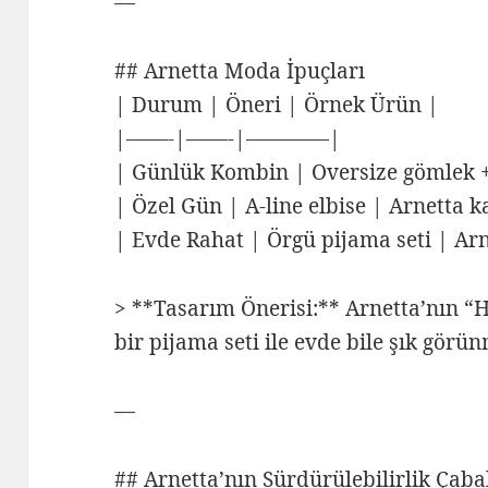
—
## Arnetta Moda İpuçları
| Durum | Öneri | Örnek Ürün |
|——-|——-|————|
| Günlük Kombin | Oversize gömlek +
| Özel Gün | A-line elbise | Arnetta k
| Evde Rahat | Örgü pijama seti | Arn
> **Tasarım Önerisi:** Arnetta’nın
bir pijama seti ile evde bile şık gör
—
## Arnetta’nın Sürdürülebilirlik Çaba