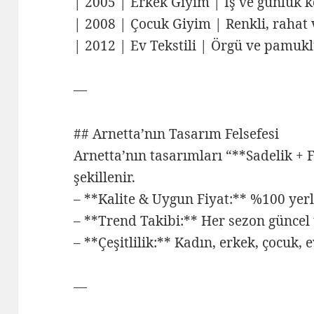
| 2005 | Erkek Giyim | İş ve günlük 
| 2008 | Çocuk Giyim | Renkli, rahat 
| 2012 | Ev Tekstili | Örgü ve pamukl
—
## Arnetta’nın Tasarım Felsefesi
Arnetta’nın tasarımları “**Sadelik + 
şekillenir.
– **Kalite & Uygun Fiyat:** %100 yerl
– **Trend Takibi:** Her sezon güncel
– **Çeşitlilik:** Kadın, erkek, çocuk, e
—