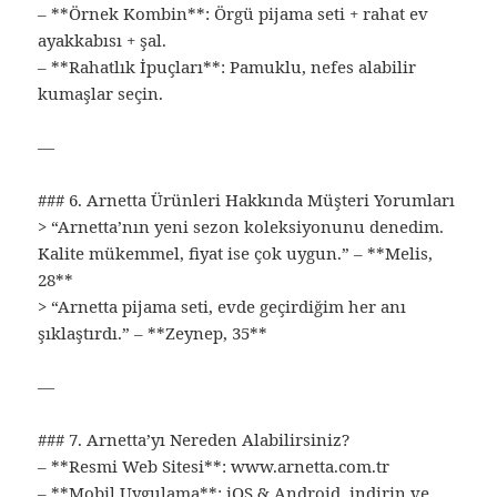
– **Örnek Kombin**: Örgü pijama seti + rahat ev
ayakkabısı + şal.
– **Rahatlık İpuçları**: Pamuklu, nefes alabilir
kumaşlar seçin.
—
### 6. Arnetta Ürünleri Hakkında Müşteri Yorumları
> “Arnetta’nın yeni sezon koleksiyonunu denedim.
Kalite mükemmel, fiyat ise çok uygun.” – **Melis,
28**
> “Arnetta pijama seti, evde geçirdiğim her anı
şıklaştırdı.” – **Zeynep, 35**
—
### 7. Arnetta’yı Nereden Alabilirsiniz?
– **Resmi Web Sitesi**: www.arnetta.com.tr
– **Mobil Uygulama**: iOS & Android, indirin ve