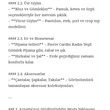
#### 2.2. Üst Giyim
– **Bluz ve Gömlekler** – Pamuk, keten ve örgü
seçenekleriyle her mevsim şıklık.
– **Vücut Giyim** – Pantolon, etek, şort ve crop top
modelleri.
#### 2.3. Ev ve Homewear
– **Pijama Setleri** – Pierre Cardin Kadın Yeşil
Gömlek Pijama gibi, rahat ve şık.
– **Hırkalar ve Şal** – Evde geçirdiğiniz zamanı
konforlu kılar.
#### 2.4. Aksesuarlar
– **Çantalar, Şapkalar, Takılar** – Görünümünü
tamamlayan aksesuar koleksiyonları.
—
### 3. Arnetta’nın Sürdürülebilir Moda Yaklaşımı