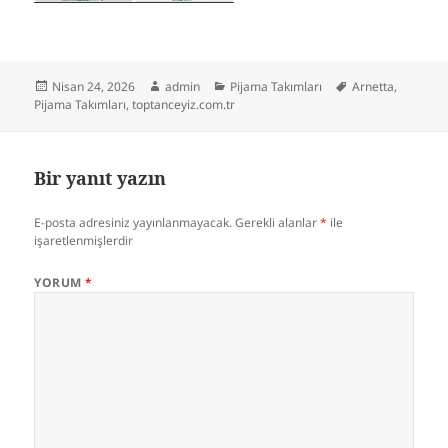
Yayın
Yazar
Kategoriler
Etiketler
Nisan 24, 2026
admin
Pijama Takımları
Arnetta
,
tarihi
Pijama Takımları
,
toptanceyiz.com.tr
Bir yanıt yazın
E-posta adresiniz yayınlanmayacak.
Gerekli alanlar
*
ile
işaretlenmişlerdir
YORUM
*