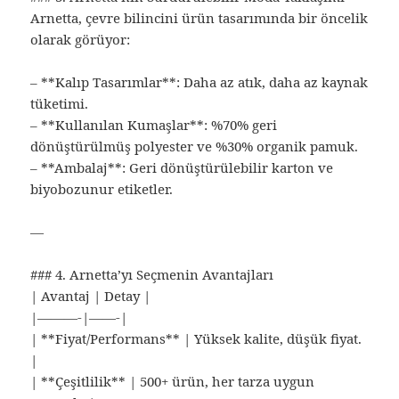
Arnetta, çevre bilincini ürün tasarımında bir öncelik
olarak görüyor:
– **Kalıp Tasarımlar**: Daha az atık, daha az kaynak
tüketimi.
– **Kullanılan Kumaşlar**: %70% geri
dönüştürülmüş polyester ve %30% organik pamuk.
– **Ambalaj**: Geri dönüştürülebilir karton ve
biyobozunur etiketler.
—
### 4. Arnetta’yı Seçmenin Avantajları
| Avantaj | Detay |
|———-|——-|
| **Fiyat/Performans** | Yüksek kalite, düşük fiyat.
|
| **Çeşitlilik** | 500+ ürün, her tarza uygun