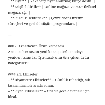
| **Fiyat** | Rekabetçi fiyatlandırma; bütçe dostu. |
| **Erişilebilirlik** | Online mağaza ve 300+ fiziksel
mağaza ağı. |
| **Sürdürülebilirlik** | Çevre dostu üretim
süreçleri ve geri dönüşüm programları. |
—
### 2. Arnetta’nın Ürün Yelpazesi
Arnetta, her sezon yeni konseptlerle modayı
yeniden tanımlar. İşte markanın öne çıkan ürün
kategorileri:
#### 2.1. Elbiseler
– **Diyametre Elbiseler** – Günlük rahatlığı, şık
tasarımları bir arada sunar.
– **Siyah Elbiseler** – Ofis ve gece davetleri için
ideal.