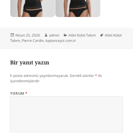
Yayın
Yazar
Kategoriler
Etiketler
Nisan 25, 2026
admin
Atlet Külot Takım
Atlet Külot
tarihi
Takım
,
Pierre Cardin
,
toptanceyiz.com.tr
Bir yanıt yazın
E-posta adresiniz yayınlanmayacak.
Gerekli alanlar
*
ile
işaretlenmişlerdir
YORUM
*