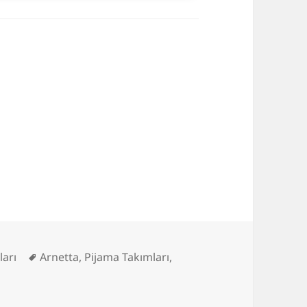
Etiketler
ları
Arnetta
,
Pijama Takımları
,