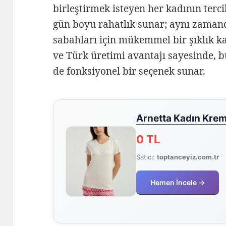
birleştirmek isteyen her kadının terc
gün boyu rahatlık sunar; aynı zamand
sabahları için mükemmel bir şıklık k
ve Türk üretimi avantajı sayesinde, 
de fonksiyonel bir seçenek sunar.
Arnetta Kadın Krem
0 TL
Satıcı:
toptanceyiz.com.tr
Hemen İncele →