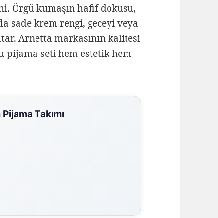
ihi. Örgü kumaşın hafif dokusu,
a sade krem rengi, geceyi veya
atar.
Arnetta
markasının kalitesi
bu pijama seti hem estetik hem
 Pijama Takımı