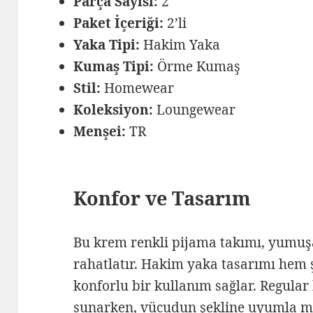
Parça Sayısı:
2
Paket İçeriği:
2’li
Yaka Tipi:
Hakim Yaka
Kumaş Tipi:
Örme Kumaş
Stil:
Homewear
Koleksiyon:
Loungewear
Menşei:
TR
Konfor ve Tasarım
Bu krem renkli pijama takımı, yumuşa
rahatlatır. Hakim yaka tasarımı hem ş
konforlu bir kullanım sağlar. Regular
sunarken, vücudun şekline uyumla m