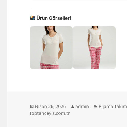
Ürün Görselleri
Yayın
Yazar
Kategoriler
Nisan 26, 2026
admin
Pijama Takım
tarihi
toptanceyiz.com.tr