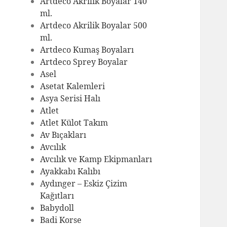
Artdeco Akrilik Boyalar 140
ml.
Artdeco Akrilik Boyalar 500
ml.
Artdeco Kumaş Boyaları
Artdeco Sprey Boyalar
Asel
Asetat Kalemleri
Asya Serisi Halı
Atlet
Atlet Külot Takım
Av Bıçakları
Avcılık
Avcılık ve Kamp Ekipmanları
Ayakkabı Kalıbı
Aydınger – Eskiz Çizim
Kağıtları
Babydoll
Badi Korse