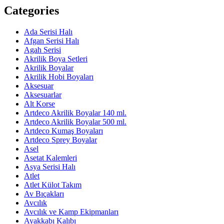
Categories
Ada Serisi Halı
Afgan Serisi Halı
Agah Serisi
Akrilik Boya Setleri
Akrilik Boyalar
Akrilik Hobi Boyaları
Aksesuar
Aksesuarlar
Alt Korse
Artdeco Akrilik Boyalar 140 ml.
Artdeco Akrilik Boyalar 500 ml.
Artdeco Kumaş Boyaları
Artdeco Sprey Boyalar
Asel
Asetat Kalemleri
Asya Serisi Halı
Atlet
Atlet Külot Takım
Av Bıçakları
Avcılık
Avcılık ve Kamp Ekipmanları
Ayakkabı Kalıbı