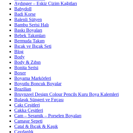
Aydınger – Eskiz Çizim Kağıtları
Babydoll
Badi Korse
Balenli Sütyen
Bambu Serisi Halı
Baskı Boyaları
Bebek Takımları
Bermuda Takım
Bıçak ve Bıçak Seti
Blog
Body
Body & Zıbın
Bonita Serisi
Boxer
Boyama Markörleri
Boyutlu Boncuk Boyalar
Brazilian
Bruynzeel Design Colour Pencils Kuru Boya Kalemleri
Bulaşık Süngeri ve Fırçası
Çakı Çeşitleri
Çakka Çeşitleri
Cam – Seramik – Porselen Boyaları
Çamaşır Sepeti
Çatal & Bıçak & Kaşık
Çaydanlık