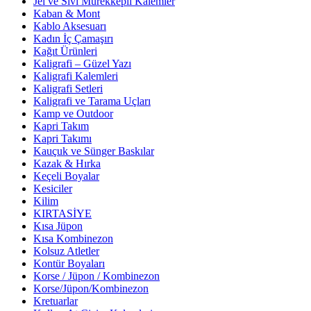
Jel ve Sıvı Mürekkepli Kalemler
Kaban & Mont
Kablo Aksesuarı
Kadın İç Çamaşırı
Kağıt Ürünleri
Kaligrafi – Güzel Yazı
Kaligrafi Kalemleri
Kaligrafi Setleri
Kaligrafi ve Tarama Uçları
Kamp ve Outdoor
Kapri Takım
Kapri Takımı
Kauçuk ve Sünger Baskılar
Kazak & Hırka
Keçeli Boyalar
Kesiciler
Kilim
KIRTASİYE
Kısa Jüpon
Kısa Kombinezon
Kolsuz Atletler
Kontür Boyaları
Korse / Jüpon / Kombinezon
Korse/Jüpon/Kombinezon
Kretuarlar