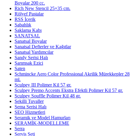
Boyalar 200 cc.
Rich New Stencil 25×35 cm.
Rölyef Pastalar
RSS İçerik
Sabahlık
Saklama Kabı
SANATSAL
Sanatsal Boyalar
Sanatsal Defterler ve Kağıtlar
Sanatsal Yardımcılar
Sandy Serisi Halı
Sarımsak Ezici
Saten
Schmincke Aero Color Professional Akrilik Mürekkepler 28
ml.
Sculpey III Polimer Kil 57 gr.
Sculpey Premo Accents Ekstra Efektli Polimer Kil 57 gr.
Sculpey Souffle Polimer Kil 48 gr.
Şekilli Tuvaller
Sema Serisi Halı
SEO Hizmetleri
Seramik ve Model Hamurları
SERAMİK-MODELLEME
Serra
Servis Seti