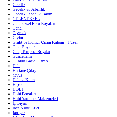
Gecelik
Gecelik & Sabahlık
Gecelik Sabahlık Takım
GELENEKSEL
Geleneksel Ebru Boyaları
Genel
Giyecek
Giyim
Grafit ve Kömür Çizim Kalemi – Füzen
Guaj Boyalar
Guaj-Tempera Boyalar
Güncelleme
Günlük Basic Sütyen
Halı
Hastane Çıkışı
havuz
Helena Kilim
Hipster
HOBİ
Hobi Boyaları
Hobi Yardımcı Malzemeleri
İç Giyim
İnce Askılı Atlet
Jartiyer