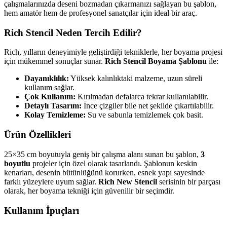
çalışmalarınızda deseni bozmadan çıkarmanızı sağlayan bu şablon,
hem amatör hem de profesyonel sanatçılar için ideal bir araç.
Rich Stencil Neden Tercih Edilir?
Rich, yılların deneyimiyle geliştirdiği tekniklerle, her boyama projesi
için mükemmel sonuçlar sunar.
Rich Stencil Boyama Şablonu
ile:
Dayanıklılık:
Yüksek kalınlıktaki malzeme, uzun süreli
kullanım sağlar.
Çok Kullanım:
Kırılmadan defalarca tekrar kullanılabilir.
Detaylı Tasarım:
İnce çizgiler bile net şekilde çıkartılabilir.
Kolay Temizleme:
Su ve sabunla temizlemek çok basit.
Ürün Özellikleri
25×35 cm boyutuyla geniş bir çalışma alanı sunan bu şablon,
3
boyutlu
projeler için özel olarak tasarlandı. Şablonun keskin
kenarları, desenin bütünlüğünü korurken, esnek yapı sayesinde
farklı yüzeylere uyum sağlar.
Rich New Stencil
serisinin bir parçası
olarak, her boyama tekniği için güvenilir bir seçimdir.
Kullanım İpuçları