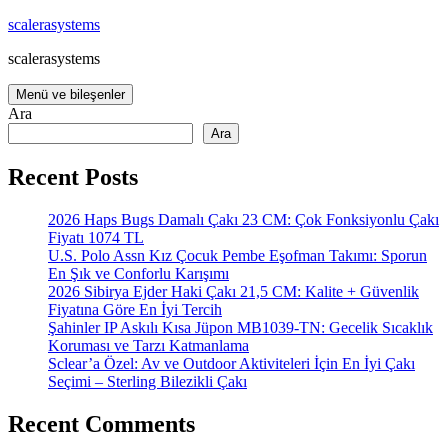
İçeriğe
scalerasystems
atla
scalerasystems
Menü ve bileşenler
Ara
Ara
Recent Posts
2026 Haps Bugs Damalı Çakı 23 CM: Çok Fonksiyonlu Çakı
Fiyatı 1074 TL
U.S. Polo Assn Kız Çocuk Pembe Eşofman Takımı: Sporun
En Şık ve Conforlu Karışımı
2026 Sibirya Ejder Haki Çakı 21,5 CM: Kalite + Güvenlik
Fiyatına Göre En İyi Tercih
Şahinler IP Askılı Kısa Jüpon MB1039-TN: Gecelik Sıcaklık
Koruması ve Tarzı Katmanlama
Sclear’a Özel: Av ve Outdoor Aktiviteleri İçin En İyi Çakı
Seçimi – Sterling Bilezikli Çakı
Recent Comments