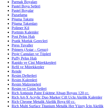
Parmak Boyaları
Pastel Boya Setleri
Pastel Boyalar
Pazarlama
Pijama Takımı
Pijama Takımları
Polimer Kil
Portmin Kalemler
Post Peluş Halı
Pratik Mutfak Gereçleri
Press Tuvaller
Primers (Astar – Gesso)
Proje Çantaları ve Tüpleri
Puffy Peluş Halı
Rapido ve Çini Mürekkepleri
Refil ve Mürekkepler
Rende
Resim Defterleri
Resim Kalemleri
Resim Malzemeleri
Resim ve Çizim Setleri
Rich Antiquin Paint Eskitme Ahşap Boyası 120 cc.
Rich Art-X Acrylic Duo Marker Çift Uçlu Akrilik Kalemler
Rich Chrome Metalik Akrilik Boya 60 cc.
Rich Multi Surface Titanium Metalik Her Yüzey İçin Akrilik