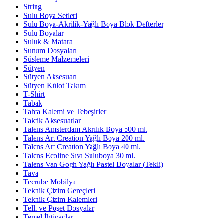
String
Sulu Boya Setleri
Sulu Boya-Akrilik-Yağlı Boya Blok Defterler
Sulu Boyalar
Suluk & Matara
Sunum Dosyaları
Süsleme Malzemeleri
Sütyen
Sütyen Aksesuarı
Sütyen Külot Takım
T-Shirt
Tabak
Tahta Kalemi ve Tebeşirler
Taktik Aksesuarlar
Talens Amsterdam Akrilik Boya 500 ml.
Talens Art Creation Yağlı Boya 200 ml.
Talens Art Creation Yağlı Boya 40 ml.
Talens Ecoline Sıvı Suluboya 30 ml.
Talens Van Gogh Yağlı Pastel Boyalar (Tekli)
Tava
Tecrube Mobilya
Teknik Çizim Gereçleri
Teknik Çizim Kalemleri
Telli ve Poşet Dosyalar
Temel İhtiyaçlar