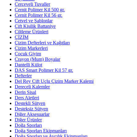
Çerçeveli Tuvaller
Cernit Polimer Kil 500 gr.
Cernit Polimer Kil 56 gr.
Cetvel ve Şablonlar
Çift Kişilik Battaniye
Ciltleme Ürünleri
ÇİZİM
Çizim Defterleri ve Kağıtları
Çizim Markerleri
Çocuk Giyim
Crayon (Mum) Boyalar
Dantelli Külot
DAS Smart Polimer Kil 57 gr.
Defterler
Del Rey Çift Uçlu Çizim Marker Kalemi
Dereceli Kalemler
Derin Sisal
Ders Aletleri
Destekli Sütyen
Desteksiz Sütyen
Diğer Aksesuarlar
Diğer Ürünler
Doğa Sporları
Doğa Sporları Ekipmanları
Doğa Sporları ve Avcılık Ekipmanları