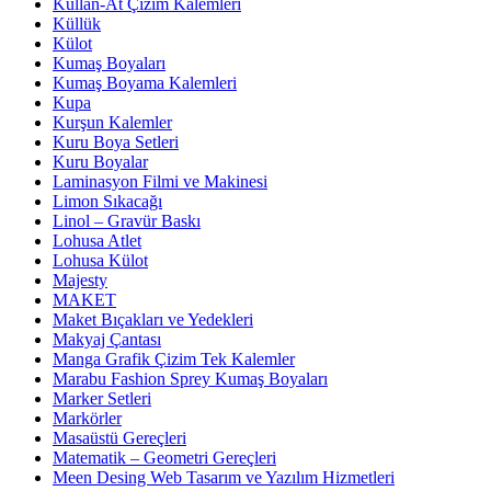
Kullan-At Çizim Kalemleri
Küllük
Külot
Kumaş Boyaları
Kumaş Boyama Kalemleri
Kupa
Kurşun Kalemler
Kuru Boya Setleri
Kuru Boyalar
Laminasyon Filmi ve Makinesi
Limon Sıkacağı
Linol – Gravür Baskı
Lohusa Atlet
Lohusa Külot
Majesty
MAKET
Maket Bıçakları ve Yedekleri
Makyaj Çantası
Manga Grafik Çizim Tek Kalemler
Marabu Fashion Sprey Kumaş Boyaları
Marker Setleri
Markörler
Masaüstü Gereçleri
Matematik – Geometri Gereçleri
Meen Desing Web Tasarım ve Yazılım Hizmetleri