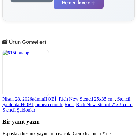
Hemen İncele →
📸 Ürün Görselleri
Yayın
Yazar
Kategoriler
Nisan 28, 2026
admin
HOBİ
,
Rich New Stencil 25x35 cm.
,
Stencil
tarihi
Etiketler
Şablonlar
HOBİ
,
hobivo.com.tr
,
Rich
,
Rich New Stencil 25x35 cm.
,
Stencil Şablonlar
Bir yanıt yazın
E-posta adresiniz yayınlanmayacak.
Gerekli alanlar
*
ile