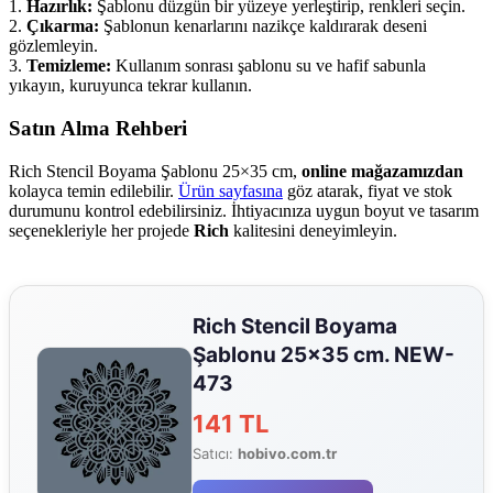
1.
Hazırlık:
Şablonu düzgün bir yüzeye yerleştirip, renkleri seçin.
2.
Çıkarma:
Şablonun kenarlarını nazikçe kaldırarak deseni
gözlemleyin.
3.
Temizleme:
Kullanım sonrası şablonu su ve hafif sabunla
yıkayın, kuruyunca tekrar kullanın.
Satın Alma Rehberi
Rich Stencil Boyama Şablonu 25×35 cm,
online mağazamızdan
kolayca temin edilebilir.
Ürün sayfasına
göz atarak, fiyat ve stok
durumunu kontrol edebilirsiniz. İhtiyacınıza uygun boyut ve tasarım
seçenekleriyle her projede
Rich
kalitesini deneyimleyin.
Rich Stencil Boyama
Şablonu 25×35 cm. NEW-
473
141 TL
Satıcı:
hobivo.com.tr