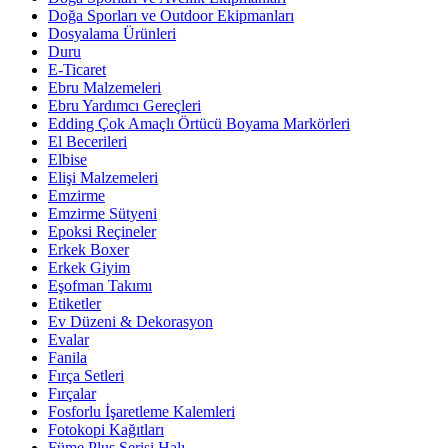
Doğa Sporları ve Outdoor Ekipmanları
Dosyalama Ürünleri
Duru
E-Ticaret
Ebru Malzemeleri
Ebru Yardımcı Gereçleri
Edding Çok Amaçlı Örtücü Boyama Markörleri
El Becerileri
Elbise
Elişi Malzemeleri
Emzirme
Emzirme Sütyeni
Epoksi Reçineler
Erkek Boxer
Erkek Giyim
Eşofman Takımı
Etiketler
Ev Düzeni & Dekorasyon
Evalar
Fanila
Fırça Setleri
Fırçalar
Fosforlu İşaretleme Kalemleri
Fotokopi Kağıtları
Füme Plus Serisi Halı