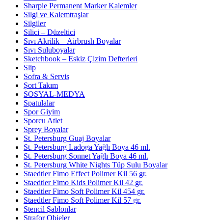
Sharpie Permanent Marker Kalemler
Silgi ve Kalemtraşlar
Silgiler
Silici – Düzeltici
Sıvı Akrilik – Airbrush Boyalar
Sıvı Suluboyalar
Sketchbook – Eskiz Çizim Defterleri
Slip
Sofra & Servis
Şort Takım
SOSYAL-MEDYA
Spatulalar
Spor Giyim
Sporcu Atlet
Sprey Boyalar
St. Petersburg Guaj Boyalar
St. Petersburg Ladoga Yağlı Boya 46 ml.
St. Petersburg Sonnet Yağlı Boya 46 ml.
St. Petersburg White Nights Tüp Sulu Boyalar
Staedtler Fimo Effect Polimer Kil 56 gr.
Staedtler Fimo Kids Polimer Kil 42 gr.
Staedtler Fimo Soft Polimer Kil 454 gr.
Staedtler Fimo Soft Polimer Kil 57 gr.
Stencil Şablonlar
Strafor Objeler