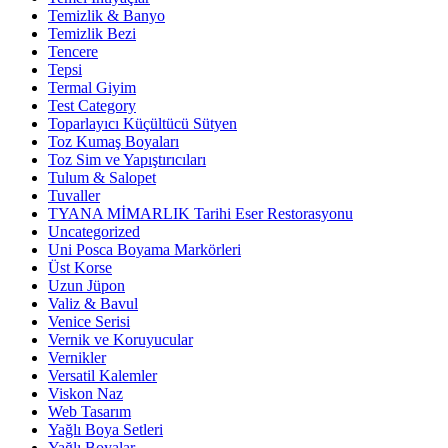
Temizlik & Banyo
Temizlik Bezi
Tencere
Tepsi
Termal Giyim
Test Category
Toparlayıcı Küçültücü Sütyen
Toz Kumaş Boyaları
Toz Sim ve Yapıştırıcıları
Tulum & Salopet
Tuvaller
TYANA MİMARLIK Tarihi Eser Restorasyonu
Uncategorized
Uni Posca Boyama Markörleri
Üst Korse
Uzun Jüpon
Valiz & Bavul
Venice Serisi
Vernik ve Koruyucular
Vernikler
Versatil Kalemler
Viskon Naz
Web Tasarım
Yağlı Boya Setleri
Yağlı Boyalar