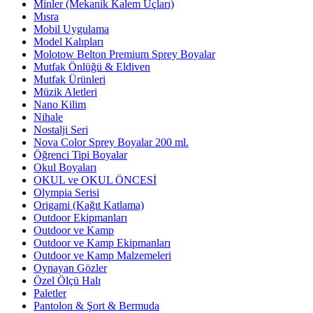
Minler (Mekanik Kalem Uçları)
Mısra
Mobil Uygulama
Model Kalıpları
Molotow Belton Premium Sprey Boyalar
Mutfak Önlüğü & Eldiven
Mutfak Ürünleri
Müzik Aletleri
Nano Kilim
Nihale
Nostalji Seri
Nova Color Sprey Boyalar 200 ml.
Öğrenci Tipi Boyalar
Okul Boyaları
OKUL ve OKUL ÖNCESİ
Olympia Serisi
Origami (Kağıt Katlama)
Outdoor Ekipmanları
Outdoor ve Kamp
Outdoor ve Kamp Ekipmanları
Outdoor ve Kamp Malzemeleri
Oynayan Gözler
Özel Ölçü Halı
Paletler
Pantolon & Şort & Bermuda