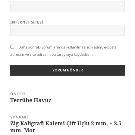
İNTERNET SITESI
Daha sonraki yorumlarımda kullanılması için adım, e-posta
adresim ve site adresim bu tarayıcıya kaydedilsin.
Yazı
ÖNCEKI
gezinmesi
Tecrübe Havuz
Önceki
yazı:
SONRAKI
Zig Kaligrafi Kalemi Çift Uçlu 2 mm. + 3.5
Sonraki
mm. Mor
yazı: