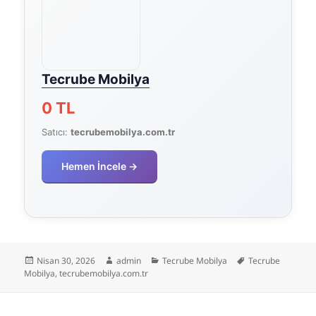
Tecrube Mobilya
0 TL
Satıcı:
tecrubemobilya.com.tr
Hemen İncele →
Yayın
Yazar
Kategoriler
Etiketler
Nisan 30, 2026
admin
Tecrube Mobilya
Tecrube
tarihi
Mobilya
,
tecrubemobilya.com.tr