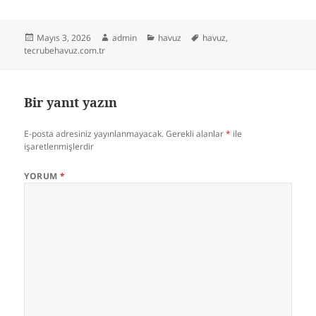
Yayın
Yazar
Kategoriler
Etiketler
Mayıs 3, 2026
admin
havuz
havuz
,
tarihi
tecrubehavuz.com.tr
Bir yanıt yazın
E-posta adresiniz yayınlanmayacak.
Gerekli alanlar
*
ile
işaretlenmişlerdir
YORUM
*