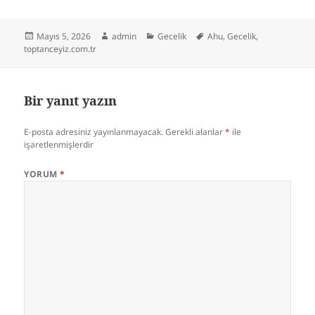
Yayın
Yazar
Kategoriler
Etiketler
Mayıs 5, 2026
admin
Gecelik
Ahu
,
Gecelik
,
tarihi
toptanceyiz.com.tr
Bir yanıt yazın
E-posta adresiniz yayınlanmayacak.
Gerekli alanlar
*
ile
işaretlenmişlerdir
YORUM
*