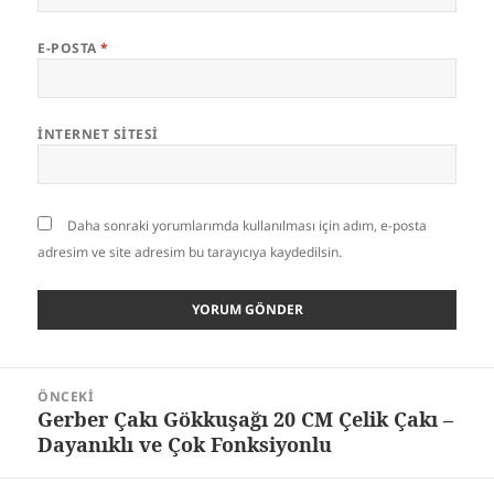
E-POSTA
*
İNTERNET SITESI
Daha sonraki yorumlarımda kullanılması için adım, e-posta
adresim ve site adresim bu tarayıcıya kaydedilsin.
Yazı
ÖNCEKI
gezinmesi
Gerber Çakı Gökkuşağı 20 CM Çelik Çakı –
Önceki
Dayanıklı ve Çok Fonksiyonlu
yazı: