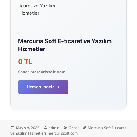
Mercuris Soft E-ticaret ve Yazılım
Hizmetleri
0 TL
Satıcı:
mercurissoft.com
Hemen İncele →
Yayın
Yazar
Kategoriler
Etiketler
Mayıs 9, 2026
admin
Genel
Mercuris Soft E-ticaret
tarihi
ve Yazılım Hizmetleri
,
mercurissoft.com