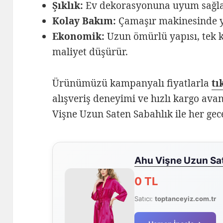
Şıklık:
Ev dekorasyonuna uyum sağla
Kolay Bakım:
Çamaşır makinesinde yı
Ekonomik:
Uzun ömürlü yapısı, tek k
maliyet düşürür.
Ürünümüzü kampanyalı fiyatlarla
tı
alışveriş deneyimi ve hızlı kargo ava
Vişne Uzun Saten Sabahlık ile her gece
Ahu Vişne Uzun Sa
0 TL
Satıcı:
toptanceyiz.com.tr