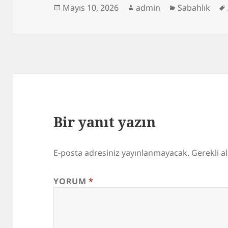
Yayın
Yazar
Kategoriler
Mayıs 10, 2026
admin
Sabahlık
tarihi
Bir yanıt yazın
E-posta adresiniz yayınlanmayacak.
Gerekli a
YORUM
*