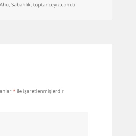
Etiketler
Ahu
,
Sabahlık
,
toptanceyiz.com.tr
lanlar
*
ile işaretlenmişlerdir