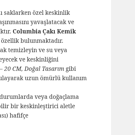
ı saklarken özel keskinlik
aşınmasını yavaşlatacak ve
ktır.
Columbia Çakı Kemik
 özellik bulunmaktadır.
rak temizleyin ve su veya
yecek ve keskinliğini
 – 20 CM, Doğal Tasarım
gibi
gulayarak uzun ömürlü kullanım
 durumlarda veya doğaçlama
ir bir keskinleştirici aletle
sı) hafifçe