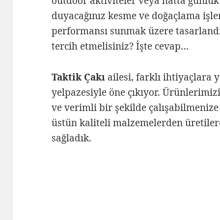
outdoor aktiviteler veya hatta günlük
duyacağınız kesme ve doğaçlama işler i
performansı sunmak üzere tasarlandı.
tercih etmelisiniz? İşte cevap…
Taktik Çakı
ailesi, farklı ihtiyaçlara 
yelpazesiyle öne çıkıyor. Ürünlerimi
ve verimli bir şekilde çalışabilmeniz
üstün kaliteli malzemelerden üretile
sağladık.