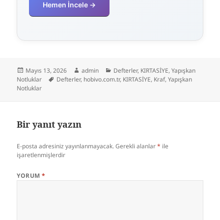
Hemen İncele →
Yayın
Yazar
Kategoriler
Mayıs 13, 2026
admin
Defterler
,
KIRTASİYE
,
Yapışkan
tarihi
Etiketler
Notluklar
Defterler
,
hobivo.com.tr
,
KIRTASİYE
,
Kraf
,
Yapışkan
Notluklar
Bir yanıt yazın
E-posta adresiniz yayınlanmayacak.
Gerekli alanlar
*
ile
işaretlenmişlerdir
YORUM
*