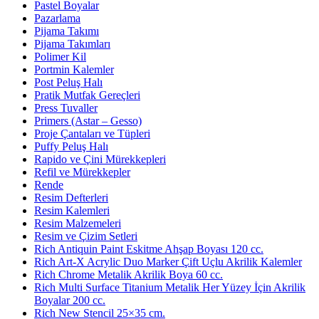
Pastel Boyalar
Pazarlama
Pijama Takımı
Pijama Takımları
Polimer Kil
Portmin Kalemler
Post Peluş Halı
Pratik Mutfak Gereçleri
Press Tuvaller
Primers (Astar – Gesso)
Proje Çantaları ve Tüpleri
Puffy Peluş Halı
Rapido ve Çini Mürekkepleri
Refil ve Mürekkepler
Rende
Resim Defterleri
Resim Kalemleri
Resim Malzemeleri
Resim ve Çizim Setleri
Rich Antiquin Paint Eskitme Ahşap Boyası 120 cc.
Rich Art-X Acrylic Duo Marker Çift Uçlu Akrilik Kalemler
Rich Chrome Metalik Akrilik Boya 60 cc.
Rich Multi Surface Titanium Metalik Her Yüzey İçin Akrilik
Boyalar 200 cc.
Rich New Stencil 25×35 cm.