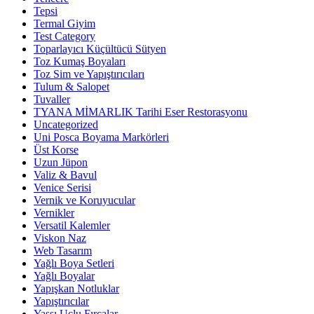
Tepsi
Termal Giyim
Test Category
Toparlayıcı Küçültücü Sütyen
Toz Kumaş Boyaları
Toz Sim ve Yapıştırıcıları
Tulum & Salopet
Tuvaller
TYANA MİMARLIK Tarihi Eser Restorasyonu
Uncategorized
Uni Posca Boyama Markörleri
Üst Korse
Uzun Jüpon
Valiz & Bavul
Venice Serisi
Vernik ve Koruyucular
Vernikler
Versatil Kalemler
Viskon Naz
Web Tasarım
Yağlı Boya Setleri
Yağlı Boyalar
Yapışkan Notluklar
Yapıştırıcılar
Yassı Uçlu Fırçalar