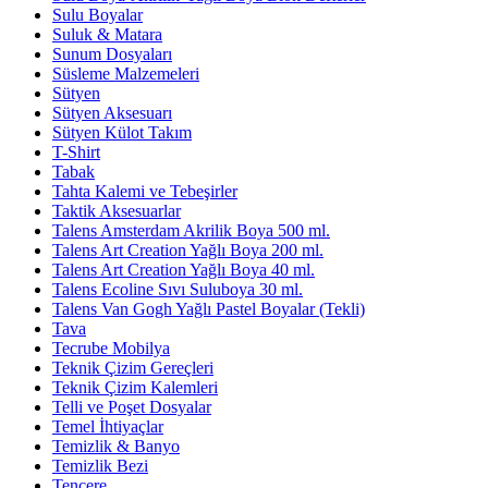
Sulu Boyalar
Suluk & Matara
Sunum Dosyaları
Süsleme Malzemeleri
Sütyen
Sütyen Aksesuarı
Sütyen Külot Takım
T-Shirt
Tabak
Tahta Kalemi ve Tebeşirler
Taktik Aksesuarlar
Talens Amsterdam Akrilik Boya 500 ml.
Talens Art Creation Yağlı Boya 200 ml.
Talens Art Creation Yağlı Boya 40 ml.
Talens Ecoline Sıvı Suluboya 30 ml.
Talens Van Gogh Yağlı Pastel Boyalar (Tekli)
Tava
Tecrube Mobilya
Teknik Çizim Gereçleri
Teknik Çizim Kalemleri
Telli ve Poşet Dosyalar
Temel İhtiyaçlar
Temizlik & Banyo
Temizlik Bezi
Tencere