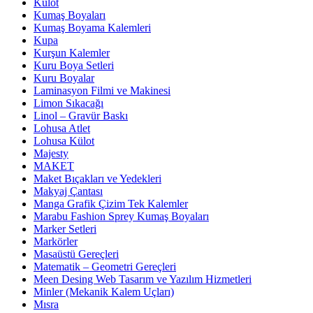
Külot
Kumaş Boyaları
Kumaş Boyama Kalemleri
Kupa
Kurşun Kalemler
Kuru Boya Setleri
Kuru Boyalar
Laminasyon Filmi ve Makinesi
Limon Sıkacağı
Linol – Gravür Baskı
Lohusa Atlet
Lohusa Külot
Majesty
MAKET
Maket Bıçakları ve Yedekleri
Makyaj Çantası
Manga Grafik Çizim Tek Kalemler
Marabu Fashion Sprey Kumaş Boyaları
Marker Setleri
Markörler
Masaüstü Gereçleri
Matematik – Geometri Gereçleri
Meen Desing Web Tasarım ve Yazılım Hizmetleri
Minler (Mekanik Kalem Uçları)
Mısra