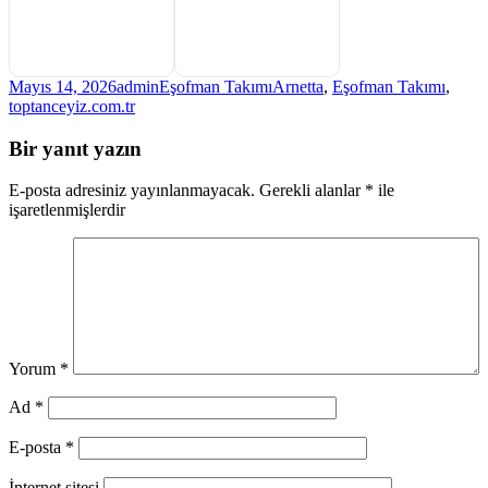
Yayın
Yazar
Kategoriler
Etiketler
Mayıs 14, 2026
admin
Eşofman Takımı
Arnetta
,
Eşofman Takımı
,
tarihi
toptanceyiz.com.tr
Bir yanıt yazın
E-posta adresiniz yayınlanmayacak.
Gerekli alanlar
*
ile
işaretlenmişlerdir
Yorum
*
Ad
*
E-posta
*
İnternet sitesi