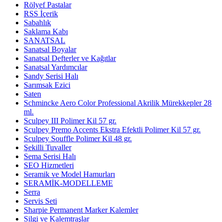
Rölyef Pastalar
RSS İçerik
Sabahlık
Saklama Kabı
SANATSAL
Sanatsal Boyalar
Sanatsal Defterler ve Kağıtlar
Sanatsal Yardımcılar
Sandy Serisi Halı
Sarımsak Ezici
Saten
Schmincke Aero Color Professional Akrilik Mürekkepler 28
ml.
Sculpey III Polimer Kil 57 gr.
Sculpey Premo Accents Ekstra Efektli Polimer Kil 57 gr.
Sculpey Souffle Polimer Kil 48 gr.
Şekilli Tuvaller
Sema Serisi Halı
SEO Hizmetleri
Seramik ve Model Hamurları
SERAMİK-MODELLEME
Serra
Servis Seti
Sharpie Permanent Marker Kalemler
Silgi ve Kalemtraşlar