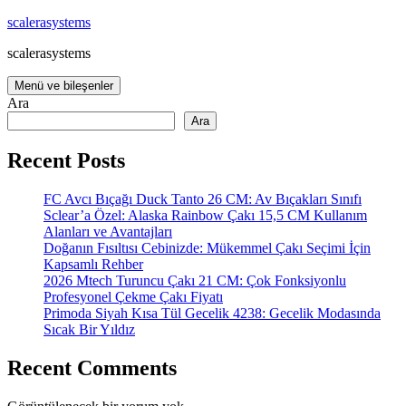
İçeriğe
scalerasystems
atla
scalerasystems
Menü ve bileşenler
Ara
Ara
Recent Posts
FC Avcı Bıçağı Duck Tanto 26 CM: Av Bıçakları Sınıfı
Sclear’a Özel: Alaska Rainbow Çakı 15,5 CM Kullanım
Alanları ve Avantajları
Doğanın Fısıltısı Cebinizde: Mükemmel Çakı Seçimi İçin
Kapsamlı Rehber
2026 Mtech Turuncu Çakı 21 CM: Çok Fonksiyonlu
Profesyonel Çekme Çakı Fiyatı
Primoda Siyah Kısa Tül Gecelik 4238: Gecelik Modasında
Sıcak Bir Yıldız
Recent Comments