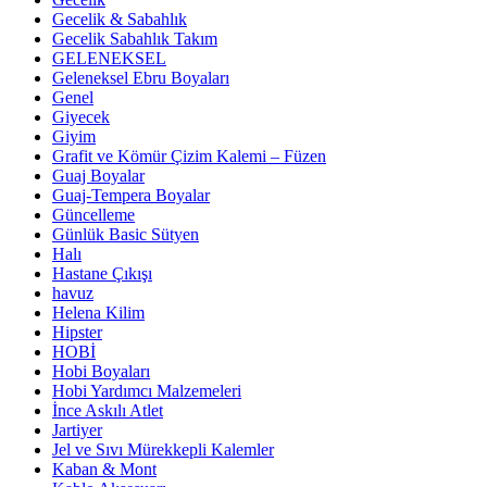
Gecelik & Sabahlık
Gecelik Sabahlık Takım
GELENEKSEL
Geleneksel Ebru Boyaları
Genel
Giyecek
Giyim
Grafit ve Kömür Çizim Kalemi – Füzen
Guaj Boyalar
Guaj-Tempera Boyalar
Güncelleme
Günlük Basic Sütyen
Halı
Hastane Çıkışı
havuz
Helena Kilim
Hipster
HOBİ
Hobi Boyaları
Hobi Yardımcı Malzemeleri
İnce Askılı Atlet
Jartiyer
Jel ve Sıvı Mürekkepli Kalemler
Kaban & Mont