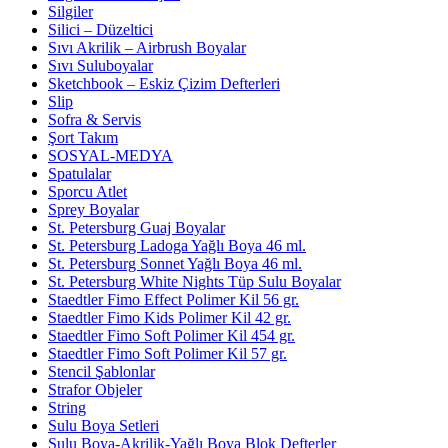
Silgiler
Silici – Düzeltici
Sıvı Akrilik – Airbrush Boyalar
Sıvı Suluboyalar
Sketchbook – Eskiz Çizim Defterleri
Slip
Sofra & Servis
Şort Takım
SOSYAL-MEDYA
Spatulalar
Sporcu Atlet
Sprey Boyalar
St. Petersburg Guaj Boyalar
St. Petersburg Ladoga Yağlı Boya 46 ml.
St. Petersburg Sonnet Yağlı Boya 46 ml.
St. Petersburg White Nights Tüp Sulu Boyalar
Staedtler Fimo Effect Polimer Kil 56 gr.
Staedtler Fimo Kids Polimer Kil 42 gr.
Staedtler Fimo Soft Polimer Kil 454 gr.
Staedtler Fimo Soft Polimer Kil 57 gr.
Stencil Şablonlar
Strafor Objeler
String
Sulu Boya Setleri
Sulu Boya-Akrilik-Yağlı Boya Blok Defterler