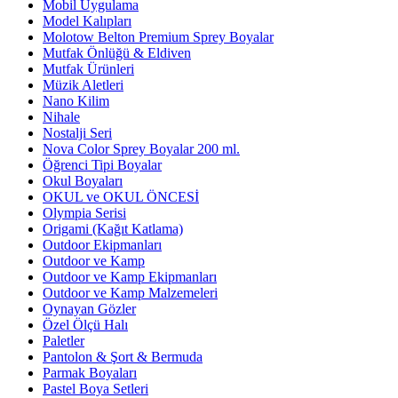
Mobil Uygulama
Model Kalıpları
Molotow Belton Premium Sprey Boyalar
Mutfak Önlüğü & Eldiven
Mutfak Ürünleri
Müzik Aletleri
Nano Kilim
Nihale
Nostalji Seri
Nova Color Sprey Boyalar 200 ml.
Öğrenci Tipi Boyalar
Okul Boyaları
OKUL ve OKUL ÖNCESİ
Olympia Serisi
Origami (Kağıt Katlama)
Outdoor Ekipmanları
Outdoor ve Kamp
Outdoor ve Kamp Ekipmanları
Outdoor ve Kamp Malzemeleri
Oynayan Gözler
Özel Ölçü Halı
Paletler
Pantolon & Şort & Bermuda
Parmak Boyaları
Pastel Boya Setleri