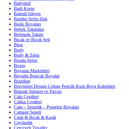
Babydoll
Badi Korse
Balenli Sütyen
Bambu Serisi Halı
Baskı Boyaları
Bebek Takımları
Bermuda Takım
Bıçak ve Bıçak Seti
Blog
Body
Body & Zıbın
Bonita Serisi
Boxer
Boyama Markörleri
Boyutlu Boncuk Boyalar
Brazilian
Bruynzeel Design Colour Pencils Kuru Boya Kalemleri
Bulaşık Süngeri ve Fırçası
Çakı Çeşitleri
Çakka Çeşitleri
Cam – Seramik – Porselen Boyaları
Çamaşır Sepeti
Çatal & Bıçak & Kaşık
Çaydanlık
Çerçeveli Tuvaller