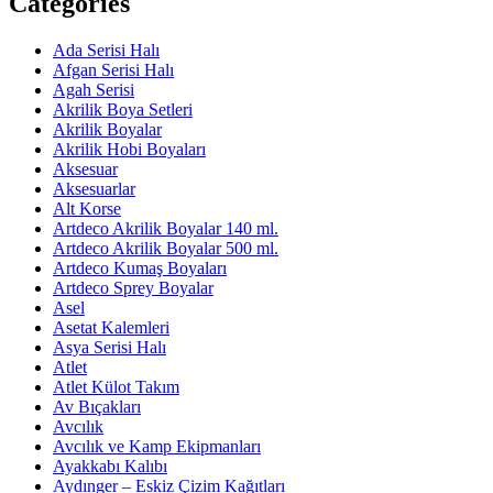
Categories
Ada Serisi Halı
Afgan Serisi Halı
Agah Serisi
Akrilik Boya Setleri
Akrilik Boyalar
Akrilik Hobi Boyaları
Aksesuar
Aksesuarlar
Alt Korse
Artdeco Akrilik Boyalar 140 ml.
Artdeco Akrilik Boyalar 500 ml.
Artdeco Kumaş Boyaları
Artdeco Sprey Boyalar
Asel
Asetat Kalemleri
Asya Serisi Halı
Atlet
Atlet Külot Takım
Av Bıçakları
Avcılık
Avcılık ve Kamp Ekipmanları
Ayakkabı Kalıbı
Aydınger – Eskiz Çizim Kağıtları