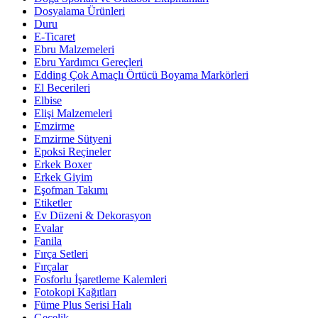
Dosyalama Ürünleri
Duru
E-Ticaret
Ebru Malzemeleri
Ebru Yardımcı Gereçleri
Edding Çok Amaçlı Örtücü Boyama Markörleri
El Becerileri
Elbise
Elişi Malzemeleri
Emzirme
Emzirme Sütyeni
Epoksi Reçineler
Erkek Boxer
Erkek Giyim
Eşofman Takımı
Etiketler
Ev Düzeni & Dekorasyon
Evalar
Fanila
Fırça Setleri
Fırçalar
Fosforlu İşaretleme Kalemleri
Fotokopi Kağıtları
Füme Plus Serisi Halı
Gecelik