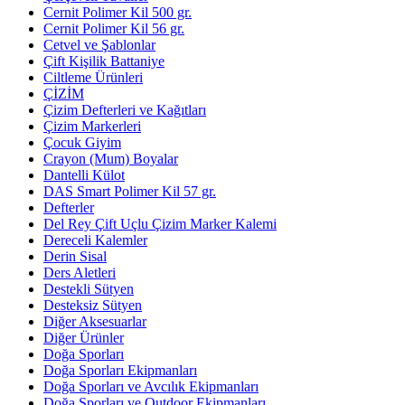
Cernit Polimer Kil 500 gr.
Cernit Polimer Kil 56 gr.
Cetvel ve Şablonlar
Çift Kişilik Battaniye
Ciltleme Ürünleri
ÇİZİM
Çizim Defterleri ve Kağıtları
Çizim Markerleri
Çocuk Giyim
Crayon (Mum) Boyalar
Dantelli Külot
DAS Smart Polimer Kil 57 gr.
Defterler
Del Rey Çift Uçlu Çizim Marker Kalemi
Dereceli Kalemler
Derin Sisal
Ders Aletleri
Destekli Sütyen
Desteksiz Sütyen
Diğer Aksesuarlar
Diğer Ürünler
Doğa Sporları
Doğa Sporları Ekipmanları
Doğa Sporları ve Avcılık Ekipmanları
Doğa Sporları ve Outdoor Ekipmanları