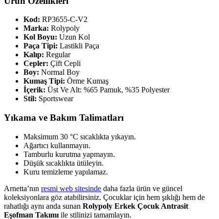
Ürün Özellikleri
Kod:
RP3655-C-V2
Marka:
Rolypoly
Kol Boyu:
Uzun Kol
Paça Tipi:
Lastikli Paça
Kalıp:
Regular
Cepler:
Çift Cepli
Boy:
Normal Boy
Kumaş Tipi:
Örme Kumaş
İçerik:
Üst Ve Alt: %65 Pamuk, %35 Polyester
Stil:
Sportswear
Yıkama ve Bakım Talimatları
Maksimum 30 °C sıcaklıkta yıkayın.
Ağartıcı kullanmayın.
Tamburlu kurutma yapmayın.
Düşük sıcaklıkta ütüleyin.
Kuru temizleme yapılamaz.
Arnetta’nın
resmi web sitesinde
daha fazla ürün ve güncel
koleksiyonlara göz atabilirsiniz. Çocuklar için hem şıklığı hem de
rahatlığı aynı anda sunan
Rolypoly Erkek Çocuk Antrasit
Eşofman Takımı
ile stilinizi tamamlayın.