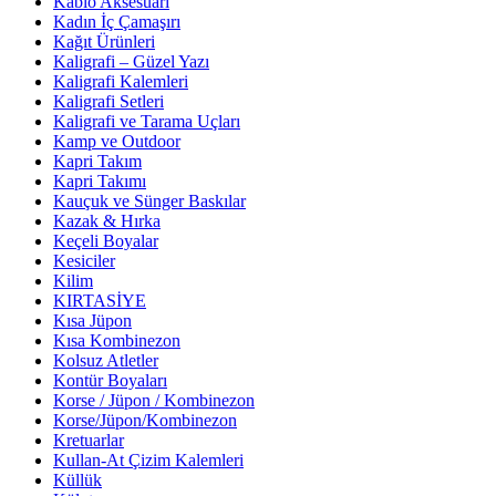
Kablo Aksesuarı
Kadın İç Çamaşırı
Kağıt Ürünleri
Kaligrafi – Güzel Yazı
Kaligrafi Kalemleri
Kaligrafi Setleri
Kaligrafi ve Tarama Uçları
Kamp ve Outdoor
Kapri Takım
Kapri Takımı
Kauçuk ve Sünger Baskılar
Kazak & Hırka
Keçeli Boyalar
Kesiciler
Kilim
KIRTASİYE
Kısa Jüpon
Kısa Kombinezon
Kolsuz Atletler
Kontür Boyaları
Korse / Jüpon / Kombinezon
Korse/Jüpon/Kombinezon
Kretuarlar
Kullan-At Çizim Kalemleri
Küllük