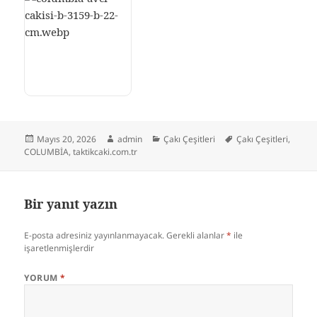
Yayın
Yazar
Kategoriler
Etiketler
Mayıs 20, 2026
admin
Çakı Çeşitleri
Çakı Çeşitleri
,
tarihi
COLUMBİA
,
taktikcaki.com.tr
Bir yanıt yazın
E-posta adresiniz yayınlanmayacak.
Gerekli alanlar
*
ile
işaretlenmişlerdir
YORUM
*