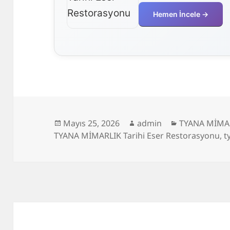
Hemen İncele →
Yayın
Yazar
Kategoriler
Mayıs 25, 2026
admin
TYANA MİMAR
tarihi
TYANA MİMARLIK Tarihi Eser Restorasyonu
,
t