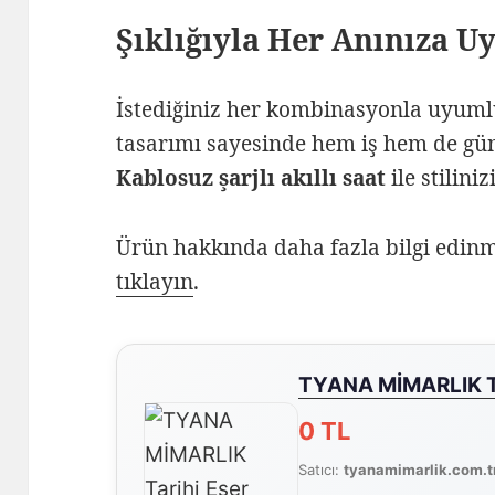
Şıklığıyla Her Anınıza U
İstediğiniz her kombinasyonla uyumlu
tasarımı sayesinde hem iş hem de gün
Kablosuz şarjlı akıllı saat
ile stilini
Ürün hakkında daha fazla bilgi edinm
tıklayın
.
TYANA MİMARLIK Ta
0 TL
Satıcı:
tyanamimarlik.com.t