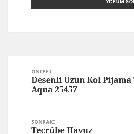
Yazı
gezinmesi
ÖNCEKI
Desenli Uzun Kol Pijama
Önceki
Aqua 25457
yazı:
SONRAKI
Tecrübe Havuz
Sonraki