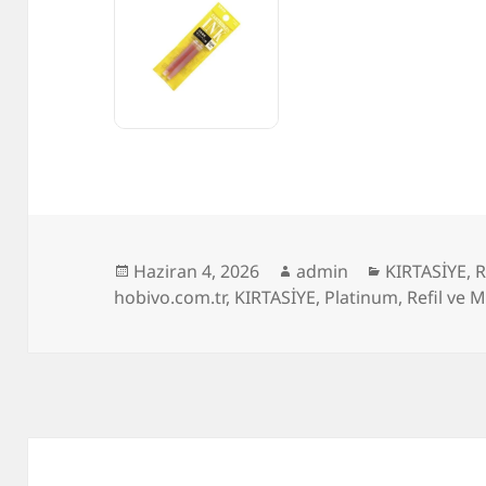
Yayın
Yazar
Kategoriler
Haziran 4, 2026
admin
KIRTASİYE
,
R
tarihi
hobivo.com.tr
,
KIRTASİYE
,
Platinum
,
Refil ve 