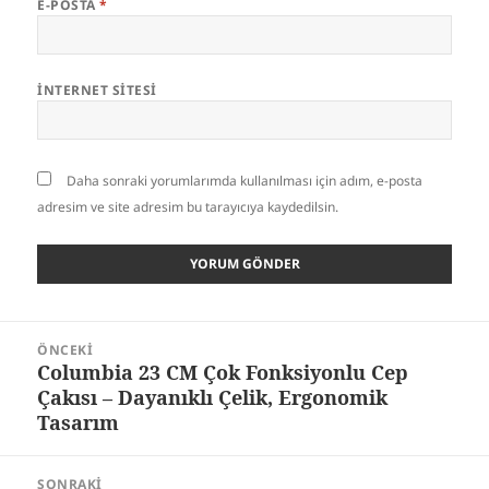
E-POSTA
*
İNTERNET SITESI
Daha sonraki yorumlarımda kullanılması için adım, e-posta
adresim ve site adresim bu tarayıcıya kaydedilsin.
Yazı
ÖNCEKI
gezinmesi
Columbia 23 CM Çok Fonksiyonlu Cep
Önceki
Çakısı – Dayanıklı Çelik, Ergonomik
yazı:
Tasarım
SONRAKI