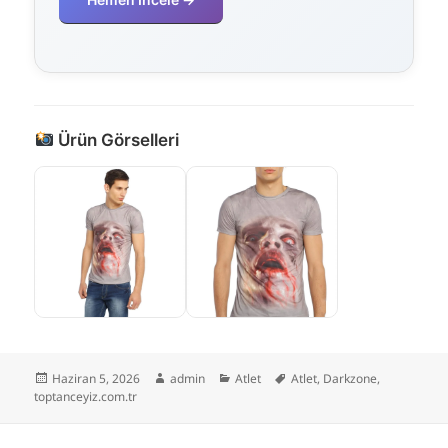
Ürün Görselleri
Yayın
Yazar
Kategoriler
Etiketler
Haziran 5, 2026
admin
Atlet
Atlet
,
Darkzone
,
tarihi
toptanceyiz.com.tr