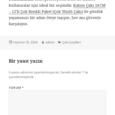
kullanıcılar için ideal bir seçimdir.
Kalem Çakı 18 CM
– 12’li Çok Renkli Paket (Çok Yönlü Çakı)
ile günlük
yaşamınızı bir adım öteye taşıyın, her anı güvenle
karşılayın.
Yayın
Yazar
Kategoriler
Haziran 19, 2026
admin
Çakı Çeşitleri
tarihi
Bir yanıt yazın
E-posta adresiniz yayınlanmayacak.
Gerekli alanlar
*
ile
işaretlenmişlerdir
YORUM
*