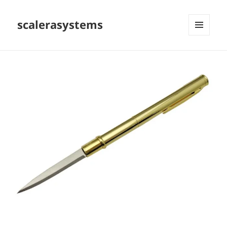
scalerasystems
MENÜ
VE
BILEŞENLER