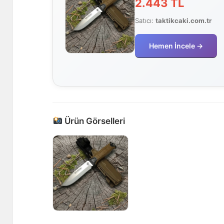
2.443 TL
Satıcı:
taktikcaki.com.tr
Hemen İncele →
Ürün Görselleri