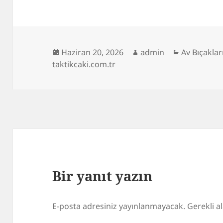
Yayın
Yazar
Kategorile
Haziran 20, 2026
admin
Av Bıçaklar
tarihi
taktikcaki.com.tr
Bir yanıt yazın
E-posta adresiniz yayınlanmayacak.
Gerekli a