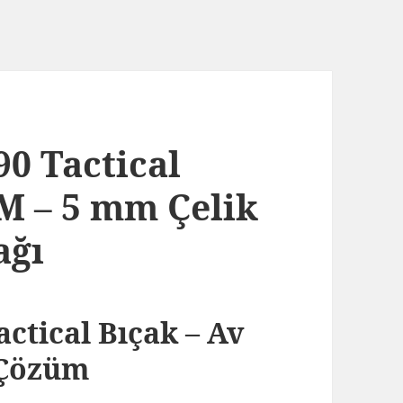
0 Tactical
M – 5 mm Çelik
ağı
ctical Bıçak – Av
 Çözüm