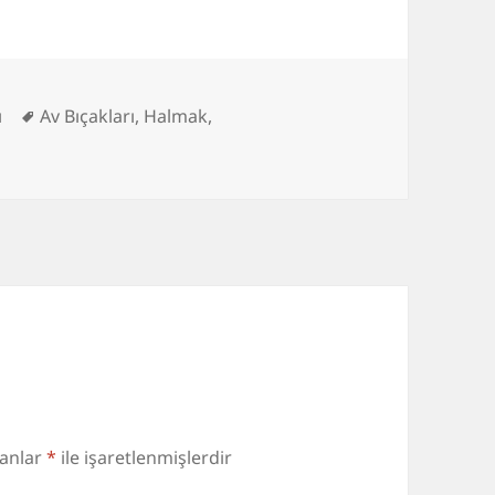
r
Etiketler
ı
Av Bıçakları
,
Halmak
,
lanlar
*
ile işaretlenmişlerdir