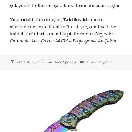
çok yönlü kullanım, çaki bir yatırım olmasını sağlar.
Yukarıdaki tüm detaylar,
Taktikcaki.com.tr
sitesinde de keşfedilebilir. Bu site, uygun fiyatlı ve
kaliteli ürünleri sunan bir platformdur.
Kaynak:
Columbia Avcı Çakısı 24 CM – Profesyonel Av Çakia
Yayın
Kategoriler
2026 Avcılık Rehberi: Columb
Temmuz 30, 2026
Doğa Sporları
bir yorum yapın
tarihi