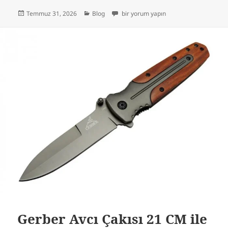
Yayın
Kategoriler
Columbia G10 Profesyonel Çakı Kahve 2
Temmuz 31, 2026
Blog
bir yorum yapın
tarihi
Gerber Avcı Çakısı 21 CM ile