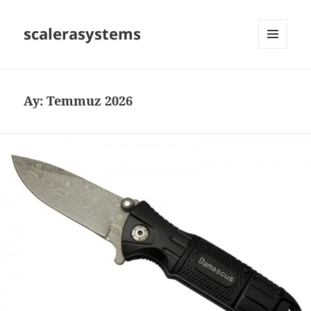
scalerasystems
MENÜ
VE
BILEŞENLER
Ay:
Temmuz 2026