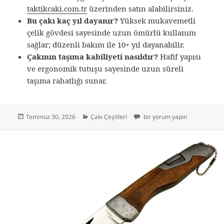
taktikcaki.com.tr
üzerinden satın alabilirsiniz.
Bu çakı kaç yıl dayanır?
Yüksek mukavemetli
çelik gövdesi sayesinde uzun ömürlü kullanım
sağlar; düzenli bakım ile 10+ yıl dayanabilir.
Çakının taşıma kabiliyeti nasıldır?
Hafif yapısı
ve ergonomik tutuşu sayesinde uzun süreli
taşıma rahatlığı sunar.
Yayın
Kategoriler
Gerber Avcı Çakısı 21 CM ile 
Temmuz 30, 2026
Çakı Çeşitleri
bir yorum yapın
tarihi