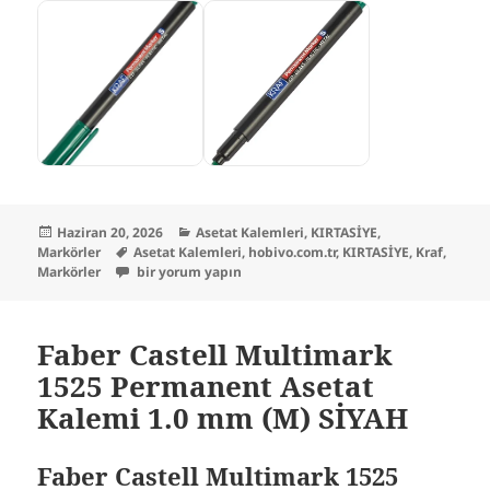
Yayın
Kategoriler
Haziran 20, 2026
Asetat Kalemleri
,
KIRTASİYE
,
tarihi
Etiketler
Markörler
Asetat Kalemleri
,
hobivo.com.tr
,
KIRTASİYE
,
Kraf
,
Kraf 290 OHP Plus Asetat Kalemi (S) YEŞİL için
Markörler
bir yorum yapın
Faber Castell Multimark
1525 Permanent Asetat
Kalemi 1.0 mm (M) SİYAH
Faber Castell Multimark 1525