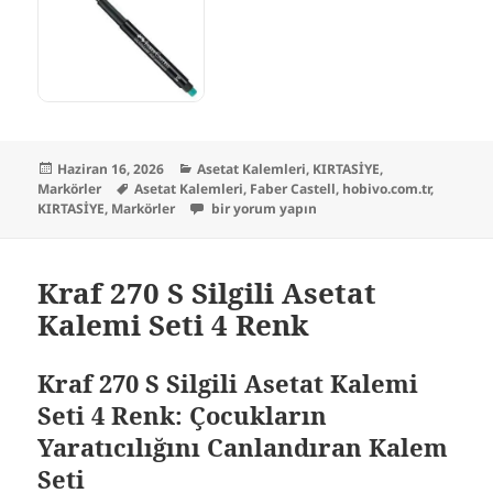
Yayın
Kategoriler
Haziran 16, 2026
Asetat Kalemleri
,
KIRTASİYE
,
tarihi
Etiketler
Markörler
Asetat Kalemleri
,
Faber Castell
,
hobivo.com.tr
,
Faber Castell Multimark 1525 Permanent As
KIRTASİYE
,
Markörler
bir yorum yapın
Kraf 270 S Silgili Asetat
Kalemi Seti 4 Renk
Kraf 270 S Silgili Asetat Kalemi
Seti 4 Renk: Çocukların
Yaratıcılığını Canlandıran Kalem
Seti